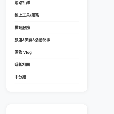
網路社群
線上工具/服務
雲端服務
旅遊&美食&活動記事
露營 Vlog
遊戲相關
未分類