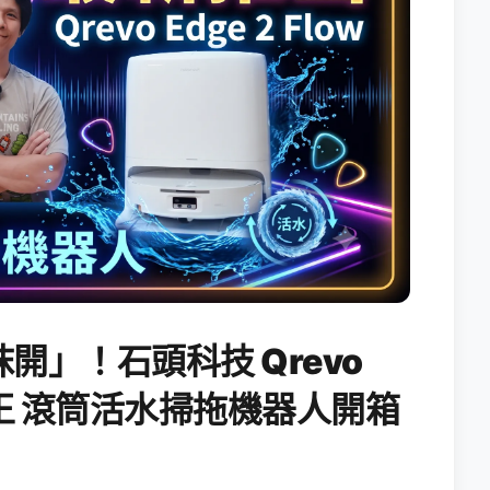
開」！石頭科技 Qrevo
搖滾天王 滾筒活水掃拖機器人開箱