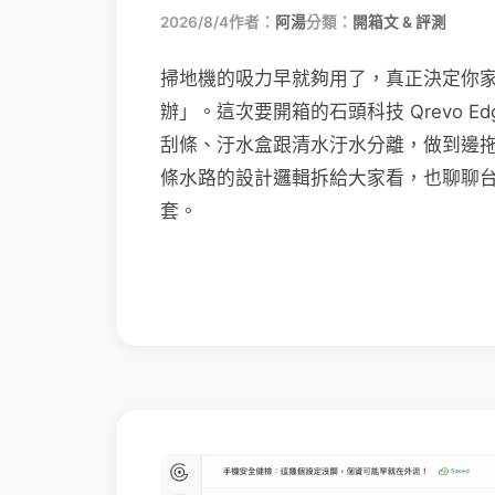
2026/8/4
作者：
阿湯
分類：
開箱文 & 評測
掃地機的吸力早就夠用了，真正決定你
辦」。這次要開箱的石頭科技 Qrevo Edg
刮條、汙水盒跟清水汙水分離，做到邊
條水路的設計邏輯拆給大家看，也聊聊
套。