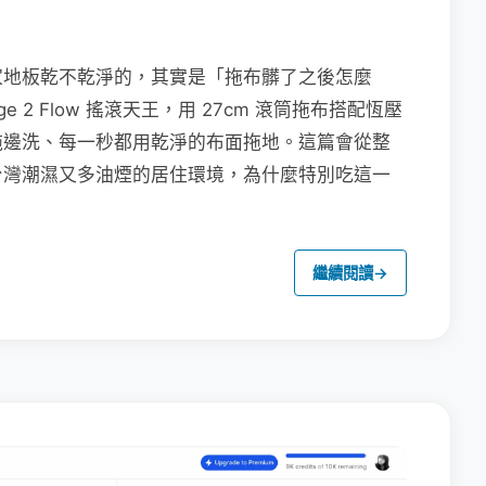
家地板乾不乾淨的，其實是「拖布髒了之後怎麼
e 2 Flow 搖滾天王，用 27cm 滾筒拖布搭配恆壓
拖邊洗、每一秒都用乾淨的布面拖地。這篇會從整
台灣潮濕又多油煙的居住環境，為什麼特別吃這一
繼續閱讀
→