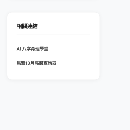
相關連結
AI 八字命理學堂
馬雅13月亮曆查詢器