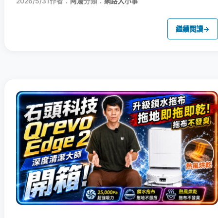
2026/5/31
作者：
阿湯
分類：
網路大小事
繼續閱讀
→