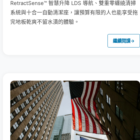
RetractSense™ 智慧升降 LDS 導航、雙重零纏繞清掃
系統與十合一自動清潔座，讓預算有限的人也能享受拖
完地板乾爽不留水漬的體驗。
繼續閱讀
→