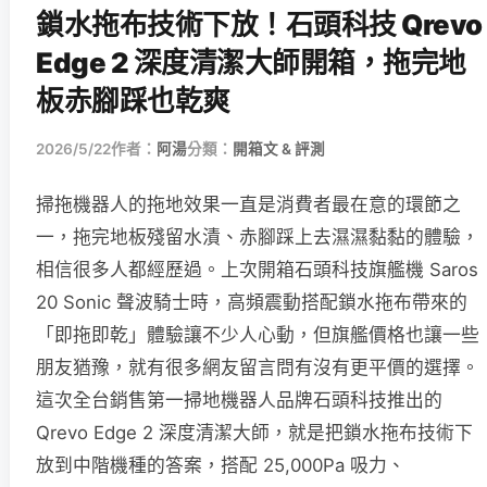
鎖水拖布技術下放！石頭科技 Qrevo
Edge 2 深度清潔大師開箱，拖完地
板赤腳踩也乾爽
2026/5/22
作者：
阿湯
分類：
開箱文 & 評測
掃拖機器人的拖地效果一直是消費者最在意的環節之
一，拖完地板殘留水漬、赤腳踩上去濕濕黏黏的體驗，
相信很多人都經歷過。上次開箱石頭科技旗艦機 Saros
20 Sonic 聲波騎士時，高頻震動搭配鎖水拖布帶來的
「即拖即乾」體驗讓不少人心動，但旗艦價格也讓一些
朋友猶豫，就有很多網友留言問有沒有更平價的選擇。
這次全台銷售第一掃地機器人品牌石頭科技推出的
Qrevo Edge 2 深度清潔大師，就是把鎖水拖布技術下
放到中階機種的答案，搭配 25,000Pa 吸力、