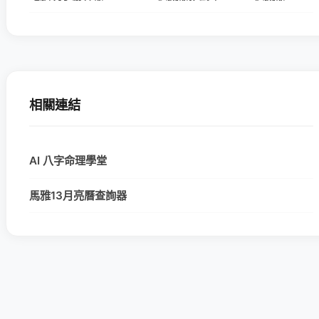
相關連結
AI 八字命理學堂
馬雅13月亮曆查詢器