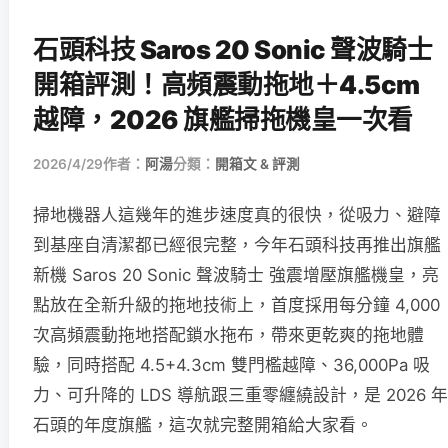
石頭科技 Saros 20 Sonic 聲波騎士
開箱評測！高頻震動拖地＋4.5cm
越障，2026 旗艦掃拖機皇一次看
2026/4/29
作者：
阿湯
分類：
開箱文 & 評測
掃地機器人這幾年的進步速度真的很快，從吸力、避障
到基座自清潔都已經很完整，今年石頭科技再推出旗艦
新機 Saros 20 Sonic 聲波騎士 強震增壓旗艦機皇，亮
點放在全新升級的拖地技術上，首度採用每分鐘 4,000
次高頻震動拖地搭配鎖水拖布，帶來更乾爽的拖地體
驗，同時搭配 4.5+4.3cm 雙門檻越障、36,000Pa 吸
力、可升降的 LDS 導航跟三重零纏繞設計，是 2026 年
石頭的年度旗艦，這次就完整開箱給大家看。