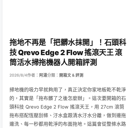
拖地不再是「把髒水抹開」！石頭科
技 Qrevo Edge 2 Flow 搖滾天王 滾
筒活水掃拖機器人開箱評測
2026/8/4
作者：
阿湯
分類：
開箱文 & 評測
掃地機的吸力早就夠用了，真正決定你家地板乾不乾淨
的，其實是「拖布髒了之後怎麼辦」。這次要開箱的石
頭科技 Qrevo Edge 2 Flow 搖滾天王，用 27cm 滾筒
拖布搭配恆壓刮條、汙水盒跟清水汙水分離，做到邊拖
邊洗、每一秒都用乾淨的布面拖地。這篇會從整條水路