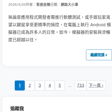
2026/4/20
作者：
客座投稿
分類：
網路大小事
無論是應用程式開發者需進行軟體測試，或手遊玩家渴
望以鍵鼠享受更精準的操控，在電腦上執行 Android 模
擬器已成為許多人的日常。如今，模擬器的安裝與流暢
度已超越以往。
繼續閱讀
→
1
2
3
4
5
...
733
下一頁 ›
追蹤我