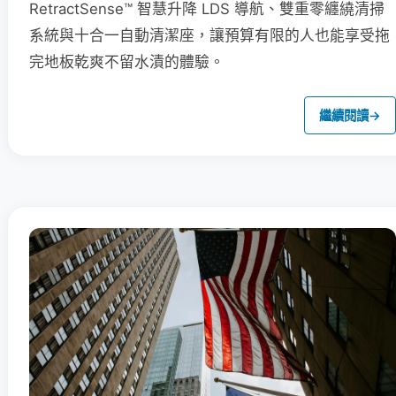
RetractSense™ 智慧升降 LDS 導航、雙重零纏繞清掃
系統與十合一自動清潔座，讓預算有限的人也能享受拖
完地板乾爽不留水漬的體驗。
繼續閱讀
→