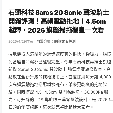
石頭科技 Saros 20 Sonic 聲波騎士
開箱評測！高頻震動拖地＋4.5cm
越障，2026 旗艦掃拖機皇一次看
2026/4/29
作者：
阿湯
分類：
開箱文 & 評測
掃地機器人這幾年的進步速度真的很快，從吸力、避障
到基座自清潔都已經很完整，今年石頭科技再推出旗艦
新機 Saros 20 Sonic 聲波騎士 強震增壓旗艦機皇，亮
點放在全新升級的拖地技術上，首度採用每分鐘 4,000
次高頻震動拖地搭配鎖水拖布，帶來更乾爽的拖地體
驗，同時搭配 4.5+4.3cm 雙門檻越障、36,000Pa 吸
力、可升降的 LDS 導航跟三重零纏繞設計，是 2026 年
石頭的年度旗艦，這次就完整開箱給大家看。