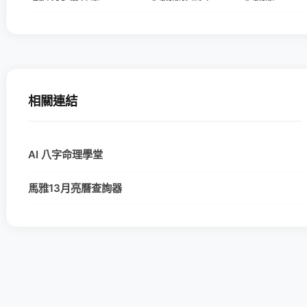
相關連結
AI 八字命理學堂
馬雅13月亮曆查詢器