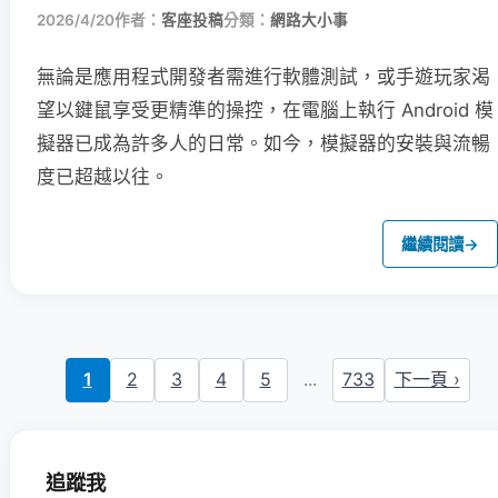
2026/4/20
作者：
客座投稿
分類：
網路大小事
無論是應用程式開發者需進行軟體測試，或手遊玩家渴
望以鍵鼠享受更精準的操控，在電腦上執行 Android 模
擬器已成為許多人的日常。如今，模擬器的安裝與流暢
度已超越以往。
繼續閱讀
→
1
2
3
4
5
...
733
下一頁 ›
追蹤我