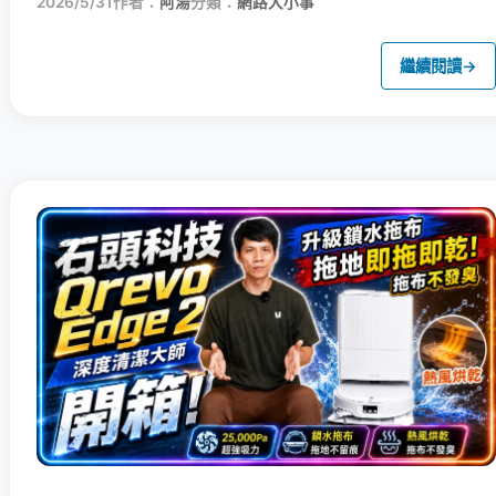
2026/5/31
作者：
阿湯
分類：
網路大小事
繼續閱讀
→