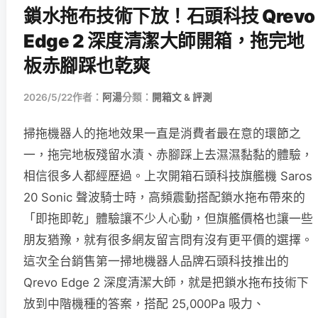
鎖水拖布技術下放！石頭科技 Qrevo
Edge 2 深度清潔大師開箱，拖完地
板赤腳踩也乾爽
2026/5/22
作者：
阿湯
分類：
開箱文 & 評測
掃拖機器人的拖地效果一直是消費者最在意的環節之
一，拖完地板殘留水漬、赤腳踩上去濕濕黏黏的體驗，
相信很多人都經歷過。上次開箱石頭科技旗艦機 Saros
20 Sonic 聲波騎士時，高頻震動搭配鎖水拖布帶來的
「即拖即乾」體驗讓不少人心動，但旗艦價格也讓一些
朋友猶豫，就有很多網友留言問有沒有更平價的選擇。
這次全台銷售第一掃地機器人品牌石頭科技推出的
Qrevo Edge 2 深度清潔大師，就是把鎖水拖布技術下
放到中階機種的答案，搭配 25,000Pa 吸力、