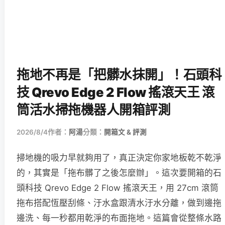
拖地不再是「把髒水抹開」！石頭科
技 Qrevo Edge 2 Flow 搖滾天王 滾
筒活水掃拖機器人開箱評測
2026/8/4
作者：
阿湯
分類：
開箱文 & 評測
掃地機的吸力早就夠用了，真正決定你家地板乾不乾淨
的，其實是「拖布髒了之後怎麼辦」。這次要開箱的石
頭科技 Qrevo Edge 2 Flow 搖滾天王，用 27cm 滾筒
拖布搭配恆壓刮條、汙水盒跟清水汙水分離，做到邊拖
邊洗、每一秒都用乾淨的布面拖地。這篇會從整條水路