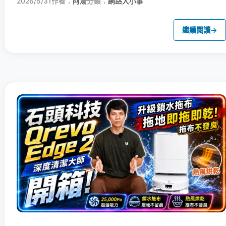
2026/5/31
作者：
阿湯
分類：
網路大小事
繼續閱讀
→