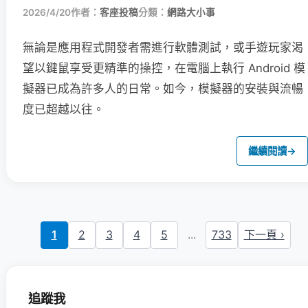
2026/4/20
作者：
客座投稿
分類：
網路大小事
無論是應用程式開發者需進行軟體測試，或手遊玩家渴
望以鍵鼠享受更精準的操控，在電腦上執行 Android 模
擬器已成為許多人的日常。如今，模擬器的安裝與流暢
度已超越以往。
繼續閱讀
→
1
2
3
4
5
...
733
下一頁 ›
追蹤我