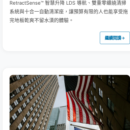
RetractSense™ 智慧升降 LDS 導航、雙重零纏繞清掃
系統與十合一自動清潔座，讓預算有限的人也能享受拖
完地板乾爽不留水漬的體驗。
繼續閱讀
→