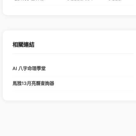
相關連結
AI 八字命理學堂
馬雅13月亮曆查詢器