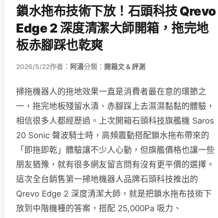
鎖水拖布技術下放！石頭科技 Qrevo
Edge 2 深度清潔大師開箱，拖完地
板赤腳踩也乾爽
2026/5/22
作者：
阿湯
分類：
開箱文 & 評測
掃拖機器人的拖地效果一直是消費者最在意的環節之
一，拖完地板殘留水漬、赤腳踩上去濕濕黏黏的體驗，
相信很多人都經歷過。上次開箱石頭科技旗艦機 Saros
20 Sonic 聲波騎士時，高頻震動搭配鎖水拖布帶來的
「即拖即乾」體驗讓不少人心動，但旗艦價格也讓一些
朋友猶豫，就有很多網友留言問有沒有更平價的選擇。
這次全台銷售第一掃地機器人品牌石頭科技推出的
Qrevo Edge 2 深度清潔大師，就是把鎖水拖布技術下
放到中階機種的答案，搭配 25,000Pa 吸力、