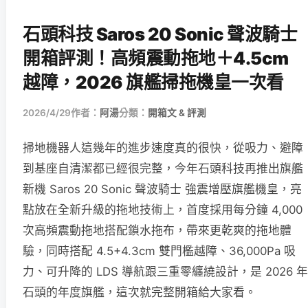
石頭科技 Saros 20 Sonic 聲波騎士
開箱評測！高頻震動拖地＋4.5cm
越障，2026 旗艦掃拖機皇一次看
2026/4/29
作者：
阿湯
分類：
開箱文 & 評測
掃地機器人這幾年的進步速度真的很快，從吸力、避障
到基座自清潔都已經很完整，今年石頭科技再推出旗艦
新機 Saros 20 Sonic 聲波騎士 強震增壓旗艦機皇，亮
點放在全新升級的拖地技術上，首度採用每分鐘 4,000
次高頻震動拖地搭配鎖水拖布，帶來更乾爽的拖地體
驗，同時搭配 4.5+4.3cm 雙門檻越障、36,000Pa 吸
力、可升降的 LDS 導航跟三重零纏繞設計，是 2026 年
石頭的年度旗艦，這次就完整開箱給大家看。