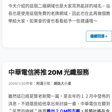
今天介紹的這個二級網域也是大家耳熟能詳的域名，站
長也是使用這個免費的老牌網域，因此也在此再做個教
學給大家，如果會的會也看看給予一些建議哦～
繼續閱讀
→
中華電信將推 20M 光纖服務
2009/1/30
作者：
阿湯
分類：
網路大小事
雖然這已經是算老新聞一篇，是去年的１２月中發佈的
消息，
不過還是給他拿出來討論一番，中華電信在聽到
＂民眾的吶喊＂後要
推出２０M的方案，
並預計將在今