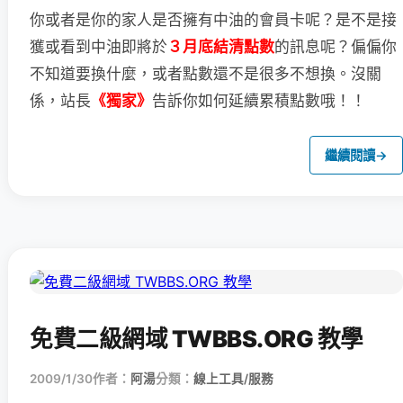
你或者是你的家人是否擁有中油的會員卡呢？
是不是接
獲或看到中油即將於
３月底結清點數
的訊息呢？
偏偏你
不知道要換什麼，或者點數還不是很多不想換。
沒關
係，站長
《獨家》
告訴你如何延續累積點數哦！！
繼續閱讀
→
免費二級網域 TWBBS.ORG 教學
2009/1/30
作者：
阿湯
分類：
線上工具/服務