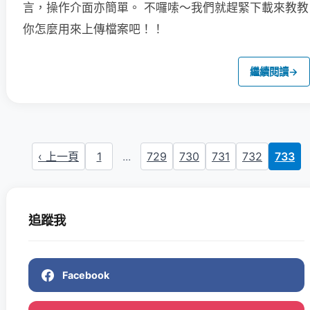
言，操作介面亦簡單。
不囉嗦～我們就趕緊下載來教教
你怎麼用來上傳檔案吧！！
繼續閱讀
→
‹ 上一頁
1
...
729
730
731
732
733
追蹤我
Facebook