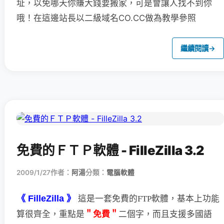
址，以免哪天你賺大錢要搬家，可是會讓人找不到你
哦！在這邊站長以二級域名CO.CC做為教學參照
繼續閱讀
→
免費的ＦＴＰ軟體 - FilleZilla 3.2
2009/1/27
作者：
阿湯
分類：
電腦軟體
《 FilleZilla 》
這是一套免費的FTP軟體，基本上功能
＂免費＂
二個字，
而且支援多國語
算很齊全，重點是