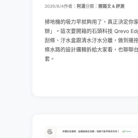
2026/8/4
作者：
阿湯
分類：
開箱文 & 評測
掃地機的吸力早就夠用了，真正決定你
辦」。這次要開箱的石頭科技 Qrevo Edg
刮條、汙水盒跟清水汙水分離，做到邊
條水路的設計邏輯拆給大家看，也聊聊
套。