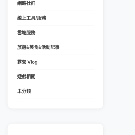
網路社群
線上工具/服務
雲端服務
旅遊&美食&活動記事
露營 Vlog
遊戲相關
未分類