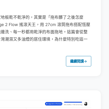
家地板乾不乾淨的，其實是「拖布髒了之後怎麼
e 2 Flow 搖滾天王，用 27cm 滾筒拖布搭配恆壓
拖邊洗、每一秒都用乾淨的布面拖地。這篇會從整
台灣潮濕又多油煙的居住環境，為什麼特別吃這一
繼續閱讀
→