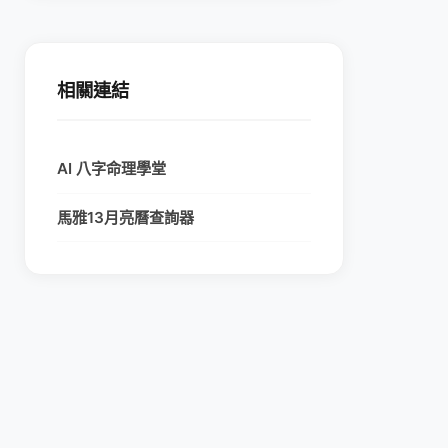
相關連結
AI 八字命理學堂
馬雅13月亮曆查詢器