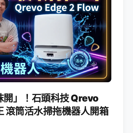
開」！石頭科技 Qrevo
搖滾天王 滾筒活水掃拖機器人開箱