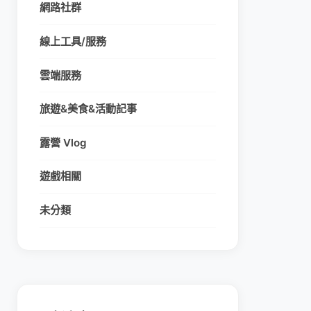
網路社群
線上工具/服務
雲端服務
旅遊&美食&活動記事
露營 Vlog
遊戲相關
未分類