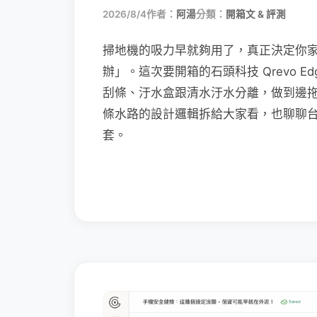
2026/8/4
作者：
阿湯
分類：
開箱文 & 評測
掃地機的吸力早就夠用了，真正決定你
辦」。這次要開箱的石頭科技 Qrevo Edg
刮條、汙水盒跟清水汙水分離，做到邊
條水路的設計邏輯拆給大家看，也聊聊
套。