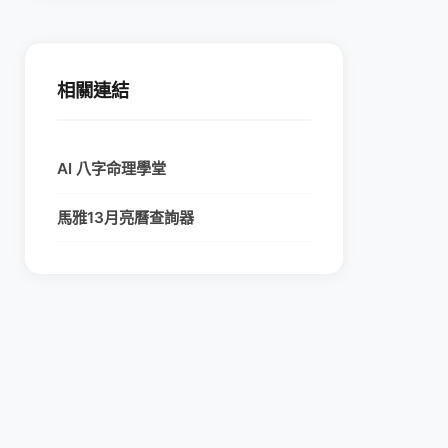
相關連結
AI 八字命理學堂
馬雅13月亮曆查詢器