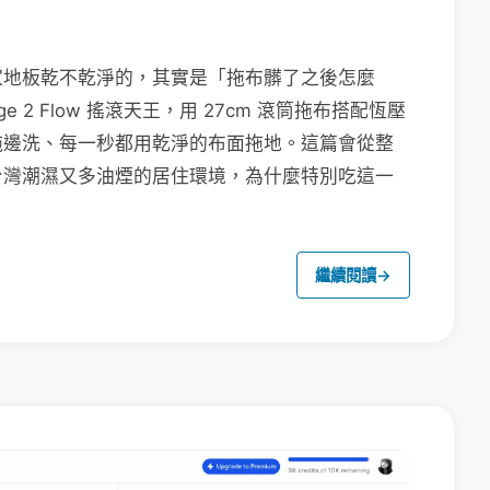
家地板乾不乾淨的，其實是「拖布髒了之後怎麼
e 2 Flow 搖滾天王，用 27cm 滾筒拖布搭配恆壓
拖邊洗、每一秒都用乾淨的布面拖地。這篇會從整
台灣潮濕又多油煙的居住環境，為什麼特別吃這一
繼續閱讀
→