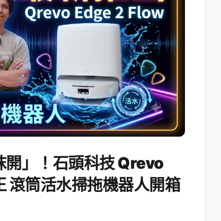
開」！石頭科技 Qrevo
搖滾天王 滾筒活水掃拖機器人開箱