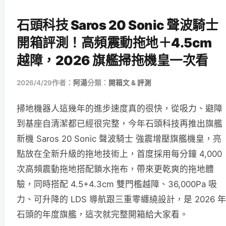
石頭科技 Saros 20 Sonic 聲波騎士
開箱評測！高頻震動拖地＋4.5cm
越障，2026 旗艦掃拖機皇一次看
2026/4/29
作者：
阿湯
分類：
開箱文 & 評測
掃地機器人這幾年的進步速度真的很快，從吸力、避障
到基座自清潔都已經很完整，今年石頭科技再推出旗艦
新機 Saros 20 Sonic 聲波騎士 強震增壓旗艦機皇，亮
點放在全新升級的拖地技術上，首度採用每分鐘 4,000
次高頻震動拖地搭配鎖水拖布，帶來更乾爽的拖地體
驗，同時搭配 4.5+4.3cm 雙門檻越障、36,000Pa 吸
力、可升降的 LDS 導航跟三重零纏繞設計，是 2026 年
石頭的年度旗艦，這次就完整開箱給大家看。