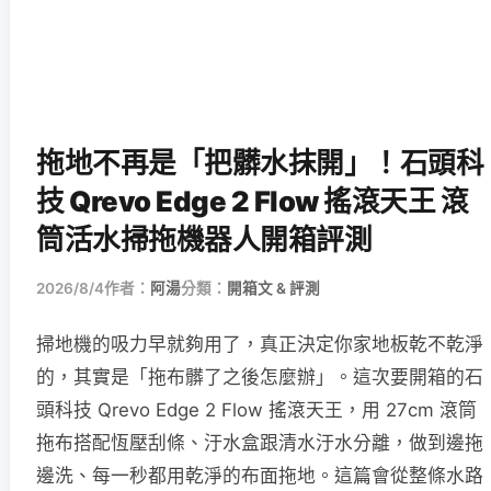
拖地不再是「把髒水抹開」！石頭科
技 Qrevo Edge 2 Flow 搖滾天王 滾
筒活水掃拖機器人開箱評測
2026/8/4
作者：
阿湯
分類：
開箱文 & 評測
掃地機的吸力早就夠用了，真正決定你家地板乾不乾淨
的，其實是「拖布髒了之後怎麼辦」。這次要開箱的石
頭科技 Qrevo Edge 2 Flow 搖滾天王，用 27cm 滾筒
拖布搭配恆壓刮條、汙水盒跟清水汙水分離，做到邊拖
邊洗、每一秒都用乾淨的布面拖地。這篇會從整條水路