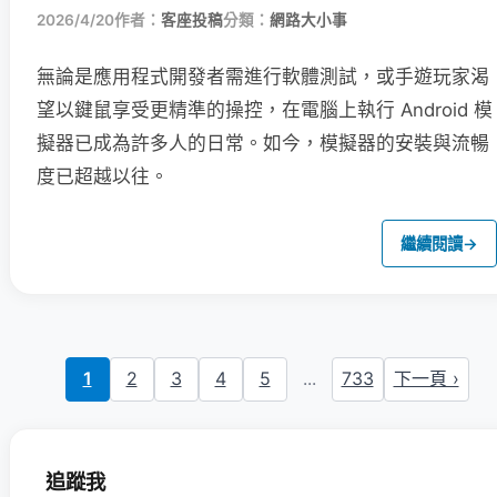
2026/4/20
作者：
客座投稿
分類：
網路大小事
無論是應用程式開發者需進行軟體測試，或手遊玩家渴
望以鍵鼠享受更精準的操控，在電腦上執行 Android 模
擬器已成為許多人的日常。如今，模擬器的安裝與流暢
度已超越以往。
繼續閱讀
→
1
2
3
4
5
...
733
下一頁 ›
追蹤我