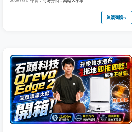
2026/5/31
作者：
阿湯
分類：
網路大小事
繼續閱讀
→