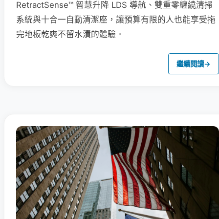
RetractSense™ 智慧升降 LDS 導航、雙重零纏繞清掃
系統與十合一自動清潔座，讓預算有限的人也能享受拖
完地板乾爽不留水漬的體驗。
繼續閱讀
→