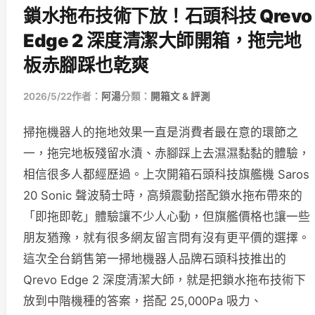
鎖水拖布技術下放！石頭科技 Qrevo
Edge 2 深度清潔大師開箱，拖完地
板赤腳踩也乾爽
2026/5/22
作者：
阿湯
分類：
開箱文 & 評測
掃拖機器人的拖地效果一直是消費者最在意的環節之
一，拖完地板殘留水漬、赤腳踩上去濕濕黏黏的體驗，
相信很多人都經歷過。上次開箱石頭科技旗艦機 Saros
20 Sonic 聲波騎士時，高頻震動搭配鎖水拖布帶來的
「即拖即乾」體驗讓不少人心動，但旗艦價格也讓一些
朋友猶豫，就有很多網友留言問有沒有更平價的選擇。
這次全台銷售第一掃地機器人品牌石頭科技推出的
Qrevo Edge 2 深度清潔大師，就是把鎖水拖布技術下
放到中階機種的答案，搭配 25,000Pa 吸力、