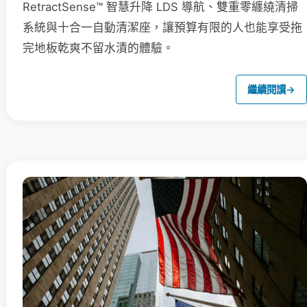
RetractSense™ 智慧升降 LDS 導航、雙重零纏繞清掃
系統與十合一自動清潔座，讓預算有限的人也能享受拖
完地板乾爽不留水漬的體驗。
繼續閱讀
→