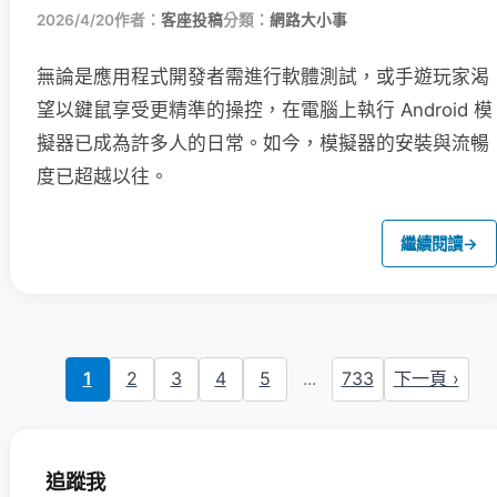
2026/4/20
作者：
客座投稿
分類：
網路大小事
無論是應用程式開發者需進行軟體測試，或手遊玩家渴
望以鍵鼠享受更精準的操控，在電腦上執行 Android 模
擬器已成為許多人的日常。如今，模擬器的安裝與流暢
度已超越以往。
繼續閱讀
→
1
2
3
4
5
...
733
下一頁 ›
追蹤我