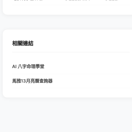
相關連結
AI 八字命理學堂
馬雅13月亮曆查詢器