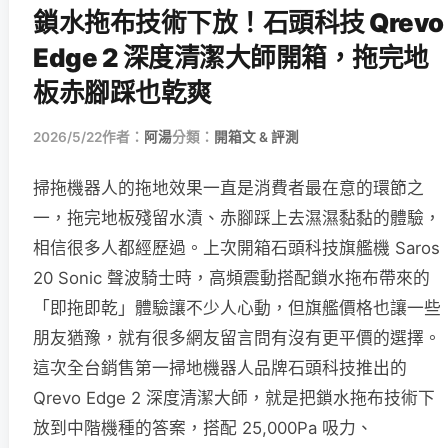
鎖水拖布技術下放！石頭科技 Qrevo
Edge 2 深度清潔大師開箱，拖完地
板赤腳踩也乾爽
2026/5/22
作者：
阿湯
分類：
開箱文 & 評測
掃拖機器人的拖地效果一直是消費者最在意的環節之
一，拖完地板殘留水漬、赤腳踩上去濕濕黏黏的體驗，
相信很多人都經歷過。上次開箱石頭科技旗艦機 Saros
20 Sonic 聲波騎士時，高頻震動搭配鎖水拖布帶來的
「即拖即乾」體驗讓不少人心動，但旗艦價格也讓一些
朋友猶豫，就有很多網友留言問有沒有更平價的選擇。
這次全台銷售第一掃地機器人品牌石頭科技推出的
Qrevo Edge 2 深度清潔大師，就是把鎖水拖布技術下
放到中階機種的答案，搭配 25,000Pa 吸力、