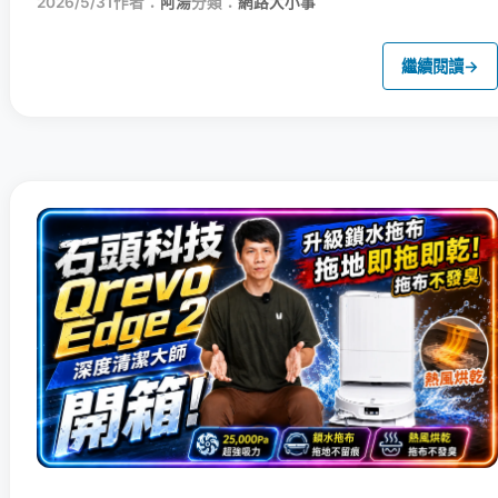
2026/5/31
作者：
阿湯
分類：
網路大小事
繼續閱讀
→