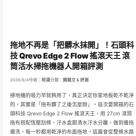
拖地不再是「把髒水抹開」！石頭科
技 Qrevo Edge 2 Flow 搖滾天王 滾
筒活水掃拖機器人開箱評測
2026/8/4
作者：
阿湯
分類：
開箱文 & 評測
掃地機的吸力早就夠用了，真正決定你家地板乾不乾淨
的，其實是「拖布髒了之後怎麼辦」。這次要開箱的石
頭科技 Qrevo Edge 2 Flow 搖滾天王，用 27cm 滾筒
拖布搭配恆壓刮條、汙水盒跟清水汙水分離，做到邊拖
邊洗、每一秒都用乾淨的布面拖地。這篇會從整條水路