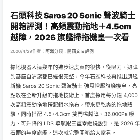
石頭科技 Saros 20 Sonic 聲波騎士
開箱評測！高頻震動拖地＋4.5cm
越障，2026 旗艦掃拖機皇一次看
2026/4/29
作者：
阿湯
分類：
開箱文 & 評測
掃地機器人這幾年的進步速度真的很快，從吸力、避障
到基座自清潔都已經很完整，今年石頭科技再推出旗艦
新機 Saros 20 Sonic 聲波騎士 強震增壓旗艦機皇，亮
點放在全新升級的拖地技術上，首度採用每分鐘 4,000
次高頻震動拖地搭配鎖水拖布，帶來更乾爽的拖地體
驗，同時搭配 4.5+4.3cm 雙門檻越障、36,000Pa 吸
力、可升降的 LDS 導航跟三重零纏繞設計，是 2026 年
石頭的年度旗艦，這次就完整開箱給大家看。