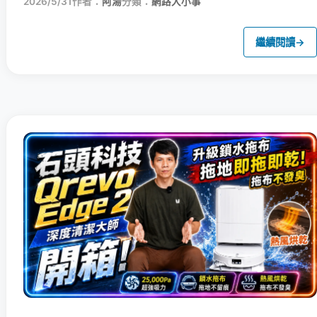
2026/5/31
作者：
阿湯
分類：
網路大小事
繼續閱讀
→