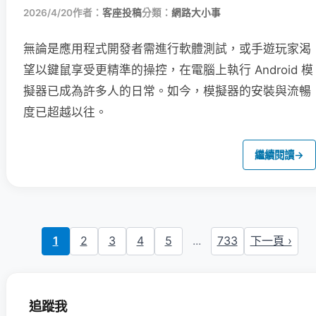
2026/4/20
作者：
客座投稿
分類：
網路大小事
無論是應用程式開發者需進行軟體測試，或手遊玩家渴
望以鍵鼠享受更精準的操控，在電腦上執行 Android 模
擬器已成為許多人的日常。如今，模擬器的安裝與流暢
度已超越以往。
繼續閱讀
→
1
2
3
4
5
...
733
下一頁 ›
追蹤我