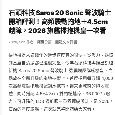
石頭科技 Saros 20 Sonic 聲波騎士
開箱評測！高頻震動拖地＋4.5cm
越障，2026 旗艦掃拖機皇一次看
2026/4/29
作者：
阿湯
分類：
開箱文 & 評測
掃地機器人這幾年的進步速度真的很快，從吸力、避障
到基座自清潔都已經很完整，今年石頭科技再推出旗艦
新機 Saros 20 Sonic 聲波騎士 強震增壓旗艦機皇，亮
點放在全新升級的拖地技術上，首度採用每分鐘 4,000
次高頻震動拖地搭配鎖水拖布，帶來更乾爽的拖地體
驗，同時搭配 4.5+4.3cm 雙門檻越障、36,000Pa 吸
力、可升降的 LDS 導航跟三重零纏繞設計，是 2026 年
石頭的年度旗艦，這次就完整開箱給大家看。