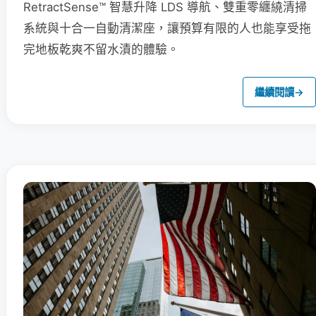
RetractSense™ 智慧升降 LDS 導航、雙重零纏繞清掃
系統與十合一自動清潔座，讓預算有限的人也能享受拖
完地板乾爽不留水漬的體驗。
繼續閱讀
→