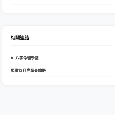
相關連結
AI 八字命理學堂
馬雅13月亮曆查詢器