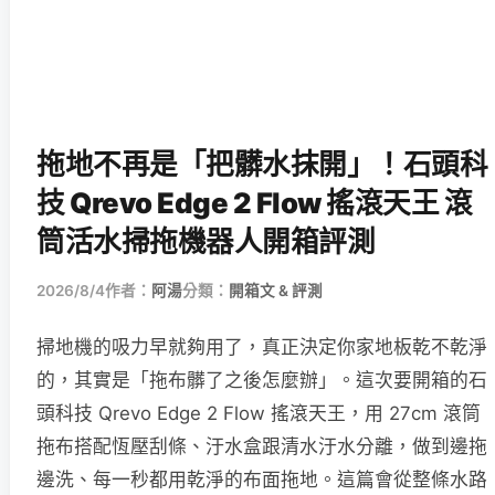
拖地不再是「把髒水抹開」！石頭科
技 Qrevo Edge 2 Flow 搖滾天王 滾
筒活水掃拖機器人開箱評測
2026/8/4
作者：
阿湯
分類：
開箱文 & 評測
掃地機的吸力早就夠用了，真正決定你家地板乾不乾淨
的，其實是「拖布髒了之後怎麼辦」。這次要開箱的石
頭科技 Qrevo Edge 2 Flow 搖滾天王，用 27cm 滾筒
拖布搭配恆壓刮條、汙水盒跟清水汙水分離，做到邊拖
邊洗、每一秒都用乾淨的布面拖地。這篇會從整條水路