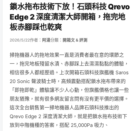
鎖水拖布技術下放！石頭科技 Qrevo
Edge 2 深度清潔大師開箱，拖完地
板赤腳踩也乾爽
2026/5/22
作者：
阿湯
分類：
開箱文 & 評測
掃拖機器人的拖地效果一直是消費者最在意的環節之
一，拖完地板殘留水漬、赤腳踩上去濕濕黏黏的體驗，
相信很多人都經歷過。上次開箱石頭科技旗艦機 Saros
20 Sonic 聲波騎士時，高頻震動搭配鎖水拖布帶來的
「即拖即乾」體驗讓不少人心動，但旗艦價格也讓一些
朋友猶豫，就有很多網友留言問有沒有更平價的選擇。
這次全台銷售第一掃地機器人品牌石頭科技推出的
Qrevo Edge 2 深度清潔大師，就是把鎖水拖布技術下
放到中階機種的答案，搭配 25,000Pa 吸力、