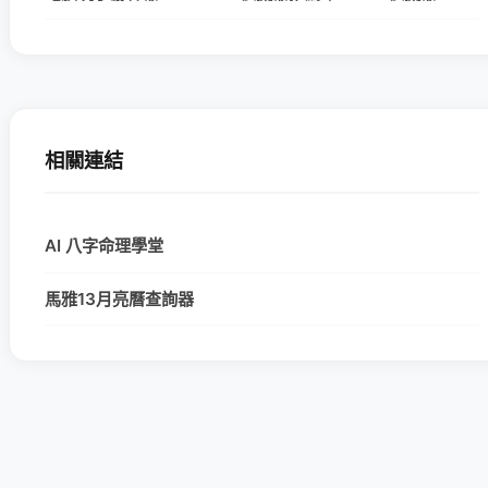
相關連結
AI 八字命理學堂
馬雅13月亮曆查詢器