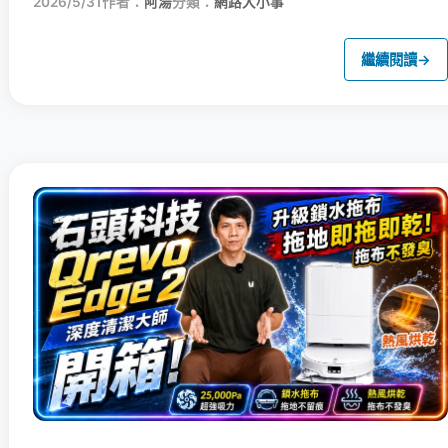
2026/5/31
作者：
阿湯
分類：
網路大小事
繼續閱讀
→