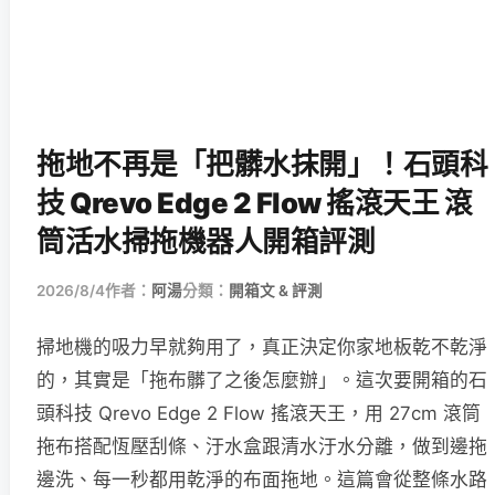
拖地不再是「把髒水抹開」！石頭科
技 Qrevo Edge 2 Flow 搖滾天王 滾
筒活水掃拖機器人開箱評測
2026/8/4
作者：
阿湯
分類：
開箱文 & 評測
掃地機的吸力早就夠用了，真正決定你家地板乾不乾淨
的，其實是「拖布髒了之後怎麼辦」。這次要開箱的石
頭科技 Qrevo Edge 2 Flow 搖滾天王，用 27cm 滾筒
拖布搭配恆壓刮條、汙水盒跟清水汙水分離，做到邊拖
邊洗、每一秒都用乾淨的布面拖地。這篇會從整條水路