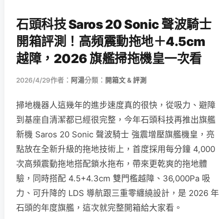
石頭科技 Saros 20 Sonic 聲波騎士
開箱評測！高頻震動拖地＋4.5cm
越障，2026 旗艦掃拖機皇一次看
2026/4/29
作者：
阿湯
分類：
開箱文 & 評測
掃地機器人這幾年的進步速度真的很快，從吸力、避障
到基座自清潔都已經很完整，今年石頭科技再推出旗艦
新機 Saros 20 Sonic 聲波騎士 強震增壓旗艦機皇，亮
點放在全新升級的拖地技術上，首度採用每分鐘 4,000
次高頻震動拖地搭配鎖水拖布，帶來更乾爽的拖地體
驗，同時搭配 4.5+4.3cm 雙門檻越障、36,000Pa 吸
力、可升降的 LDS 導航跟三重零纏繞設計，是 2026 年
石頭的年度旗艦，這次就完整開箱給大家看。