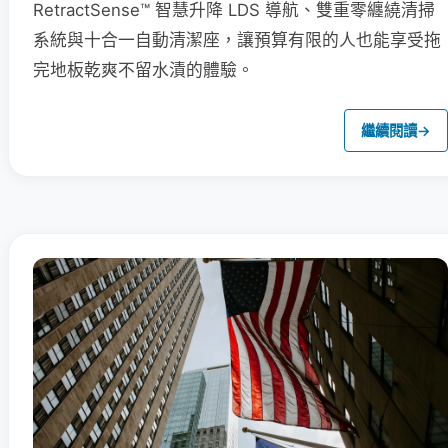
RetractSense™ 智慧升降 LDS 導航、雙重零纏繞清掃
系統與十合一自動清潔座，讓預算有限的人也能享受拖
完地板乾爽不留水漬的體驗。
繼續閱讀
→