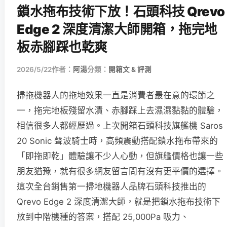
鎖水拖布技術下放！石頭科技 Qrevo
Edge 2 深度清潔大師開箱，拖完地
板赤腳踩也乾爽
2026/5/22
作者：
阿湯
分類：
開箱文 & 評測
掃拖機器人的拖地效果一直是消費者最在意的環節之
一，拖完地板殘留水漬、赤腳踩上去濕濕黏黏的體驗，
相信很多人都經歷過。上次開箱石頭科技旗艦機 Saros
20 Sonic 聲波騎士時，高頻震動搭配鎖水拖布帶來的
「即拖即乾」體驗讓不少人心動，但旗艦價格也讓一些
朋友猶豫，就有很多網友留言問有沒有更平價的選擇。
這次全台銷售第一掃地機器人品牌石頭科技推出的
Qrevo Edge 2 深度清潔大師，就是把鎖水拖布技術下
放到中階機種的答案，搭配 25,000Pa 吸力、