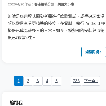
2026/4/20
作者：
客座投稿
分類：
網路大小事
無論是應用程式開發者需進行軟體測試，或手遊玩家渴
望以鍵鼠享受更精準的操控，在電腦上執行 Android 模
擬器已成為許多人的日常。如今，模擬器的安裝與流暢
度已超越以往。
繼續閱讀
→
1
2
3
4
5
...
733
下一頁 ›
追蹤我