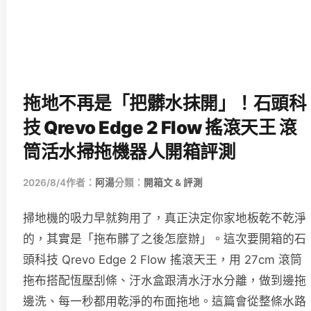
拖地不再是「把髒水抹開」！石頭科
技 Qrevo Edge 2 Flow 搖滾天王 滾
筒活水掃拖機器人開箱評測
2026/8/4
作者：
阿湯
分類：
開箱文 & 評測
掃地機的吸力早就夠用了，真正決定你家地板乾不乾淨
的，其實是「拖布髒了之後怎麼辦」。這次要開箱的石
頭科技 Qrevo Edge 2 Flow 搖滾天王，用 27cm 滾筒
拖布搭配恆壓刮條、汙水盒跟清水汙水分離，做到邊拖
邊洗、每一秒都用乾淨的布面拖地。這篇會從整條水路