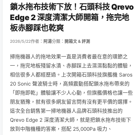
鎖水拖布技術下放！石頭科技 Qrevo
Edge 2 深度清潔大師開箱，拖完地
板赤腳踩也乾爽
2026/5/22
作者：
阿湯
分類：
開箱文 & 評測
掃拖機器人的拖地效果一直是消費者最在意的環節之
一，拖完地板殘留水漬、赤腳踩上去濕濕黏黏的體驗，
相信很多人都經歷過。上次開箱石頭科技旗艦機 Saros
20 Sonic 聲波騎士時，高頻震動搭配鎖水拖布帶來的
「即拖即乾」體驗讓不少人心動，但旗艦價格也讓一些
朋友猶豫，就有很多網友留言問有沒有更平價的選擇。
這次全台銷售第一掃地機器人品牌石頭科技推出的
Qrevo Edge 2 深度清潔大師，就是把鎖水拖布技術下
放到中階機種的答案，搭配 25,000Pa 吸力、