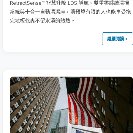
RetractSense™ 智慧升降 LDS 導航、雙重零纏繞清掃
系統與十合一自動清潔座，讓預算有限的人也能享受拖
完地板乾爽不留水漬的體驗。
繼續閱讀
→