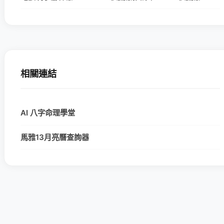
相關連結
AI 八字命理學堂
馬雅13月亮曆查詢器