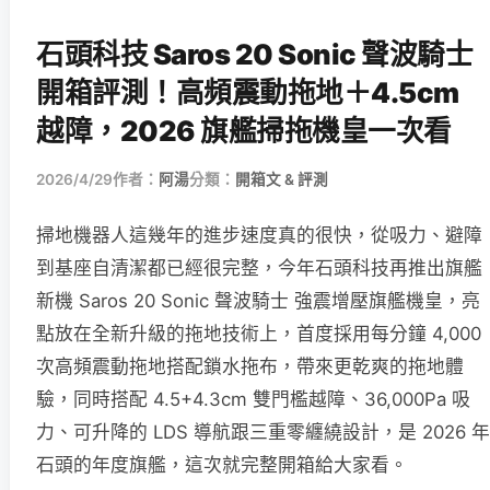
石頭科技 Saros 20 Sonic 聲波騎士
開箱評測！高頻震動拖地＋4.5cm
越障，2026 旗艦掃拖機皇一次看
2026/4/29
作者：
阿湯
分類：
開箱文 & 評測
掃地機器人這幾年的進步速度真的很快，從吸力、避障
到基座自清潔都已經很完整，今年石頭科技再推出旗艦
新機 Saros 20 Sonic 聲波騎士 強震增壓旗艦機皇，亮
點放在全新升級的拖地技術上，首度採用每分鐘 4,000
次高頻震動拖地搭配鎖水拖布，帶來更乾爽的拖地體
驗，同時搭配 4.5+4.3cm 雙門檻越障、36,000Pa 吸
力、可升降的 LDS 導航跟三重零纏繞設計，是 2026 年
石頭的年度旗艦，這次就完整開箱給大家看。