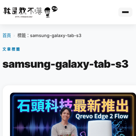
首頁
›
標籤：samsung-galaxy-tab-s3
文章標籤
samsung-galaxy-tab-s3