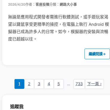
2026/4/20
作者：
客座投稿
分類：
網路大小事
無論是應用程式開發者需進行軟體測試，或手遊玩家渴
望以鍵鼠享受更精準的操控，在電腦上執行 Android 模
擬器已成為許多人的日常。如今，模擬器的安裝與流暢
度已超越以往。
繼續閱讀
→
1
2
3
4
5
...
733
下一頁 ›
追蹤我