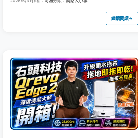
2026/5/31
作者：
阿湯
分類：
網路大小事
繼續閱讀
→