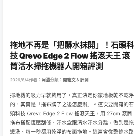
拖地不再是「把髒水抹開」！石頭科
技 Qrevo Edge 2 Flow 搖滾天王 滾
筒活水掃拖機器人開箱評測
2026/8/4
作者：
阿湯
分類：
開箱文 & 評測
掃地機的吸力早就夠用了，真正決定你家地板乾不乾淨
的，其實是「拖布髒了之後怎麼辦」。這次要開箱的石
頭科技 Qrevo Edge 2 Flow 搖滾天王，用 27cm 滾筒
拖布搭配恆壓刮條、汙水盒跟清水汙水分離，做到邊拖
邊洗、每一秒都用乾淨的布面拖地。這篇會從整條水路