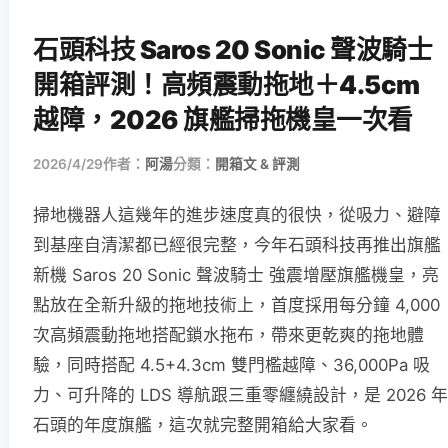
石頭科技 Saros 20 Sonic 聲波騎士
開箱評測！高頻震動拖地＋4.5cm
越障，2026 旗艦掃拖機皇一次看
2026/4/29
作者：
阿湯
分類：
開箱文 & 評測
掃地機器人這幾年的進步速度真的很快，從吸力、避障
到基座自清潔都已經很完整，今年石頭科技再推出旗艦
新機 Saros 20 Sonic 聲波騎士 強震增壓旗艦機皇，亮
點放在全新升級的拖地技術上，首度採用每分鐘 4,000
次高頻震動拖地搭配鎖水拖布，帶來更乾爽的拖地體
驗，同時搭配 4.5+4.3cm 雙門檻越障、36,000Pa 吸
力、可升降的 LDS 導航跟三重零纏繞設計，是 2026 年
石頭的年度旗艦，這次就完整開箱給大家看。