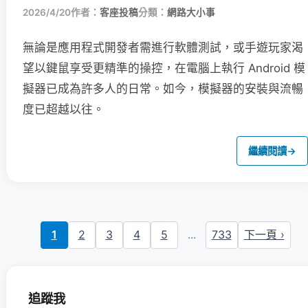
2026/4/20
作者：
客座投稿
分類：
網路大小事
無論是應用程式開發者需進行軟體測試，或手遊玩家渴
望以鍵鼠享受更精準的操控，在電腦上執行 Android 模
擬器已成為許多人的日常。如今，模擬器的安裝與流暢
度已超越以往。
繼續閱讀
→
1
2
3
4
5
...
733
下一頁 ›
追蹤我