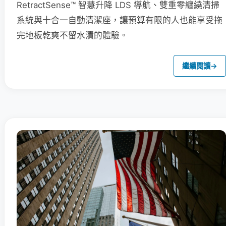
RetractSense™ 智慧升降 LDS 導航、雙重零纏繞清掃
系統與十合一自動清潔座，讓預算有限的人也能享受拖
完地板乾爽不留水漬的體驗。
繼續閱讀
→