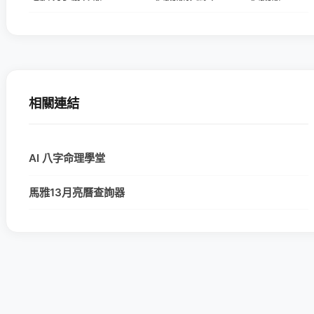
相關連結
AI 八字命理學堂
馬雅13月亮曆查詢器