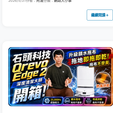
2026/5/31
作者：
阿湯
分類：
網路大小事
繼續閱讀
→