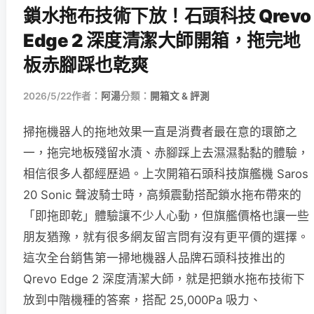
鎖水拖布技術下放！石頭科技 Qrevo
Edge 2 深度清潔大師開箱，拖完地
板赤腳踩也乾爽
2026/5/22
作者：
阿湯
分類：
開箱文 & 評測
掃拖機器人的拖地效果一直是消費者最在意的環節之
一，拖完地板殘留水漬、赤腳踩上去濕濕黏黏的體驗，
相信很多人都經歷過。上次開箱石頭科技旗艦機 Saros
20 Sonic 聲波騎士時，高頻震動搭配鎖水拖布帶來的
「即拖即乾」體驗讓不少人心動，但旗艦價格也讓一些
朋友猶豫，就有很多網友留言問有沒有更平價的選擇。
這次全台銷售第一掃地機器人品牌石頭科技推出的
Qrevo Edge 2 深度清潔大師，就是把鎖水拖布技術下
放到中階機種的答案，搭配 25,000Pa 吸力、