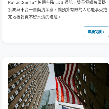
RetractSense™ 智慧升降 LDS 導航、雙重零纏繞清掃
系統與十合一自動清潔座，讓預算有限的人也能享受拖
完地板乾爽不留水漬的體驗。
繼續閱讀
→