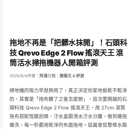
拖地不再是「把髒水抹開」！石頭科
技 Qrevo Edge 2 Flow 搖滾天王 滾
筒活水掃拖機器人開箱評測
2026/8/4
作者：
阿湯
分類：
開箱文 & 評測
掃地機的吸力早就夠用了，真正決定你家地板乾不乾淨
的，其實是「拖布髒了之後怎麼辦」。這次要開箱的石
頭科技 Qrevo Edge 2 Flow 搖滾天王，用 27cm 滾筒
拖布搭配恆壓刮條、汙水盒跟清水汙水分離，做到邊拖
邊洗、每一秒都用乾淨的布面拖地。這篇會從整條水路