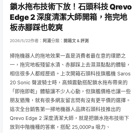
鎖水拖布技術下放！石頭科技 Qrevo
Edge 2 深度清潔大師開箱，拖完地
板赤腳踩也乾爽
2026/5/22
作者：
阿湯
分類：
開箱文 & 評測
掃拖機器人的拖地效果一直是消費者最在意的環節之
一，拖完地板殘留水漬、赤腳踩上去濕濕黏黏的體驗，
相信很多人都經歷過。上次開箱石頭科技旗艦機 Saros
20 Sonic 聲波騎士時，高頻震動搭配鎖水拖布帶來的
「即拖即乾」體驗讓不少人心動，但旗艦價格也讓一些
朋友猶豫，就有很多網友留言問有沒有更平價的選擇。
這次全台銷售第一掃地機器人品牌石頭科技推出的
Qrevo Edge 2 深度清潔大師，就是把鎖水拖布技術下
放到中階機種的答案，搭配 25,000Pa 吸力、