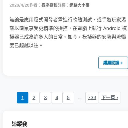
2026/4/20
作者：
客座投稿
分類：
網路大小事
無論是應用程式開發者需進行軟體測試，或手遊玩家渴
望以鍵鼠享受更精準的操控，在電腦上執行 Android 模
擬器已成為許多人的日常。如今，模擬器的安裝與流暢
度已超越以往。
繼續閱讀
→
1
2
3
4
5
...
733
下一頁 ›
追蹤我