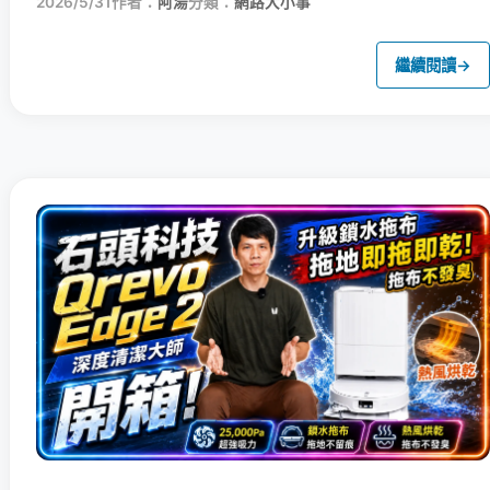
2026/5/31
作者：
阿湯
分類：
網路大小事
繼續閱讀
→