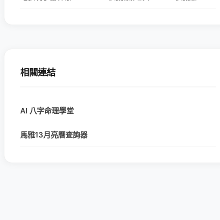
相關連結
AI 八字命理學堂
馬雅13月亮曆查詢器