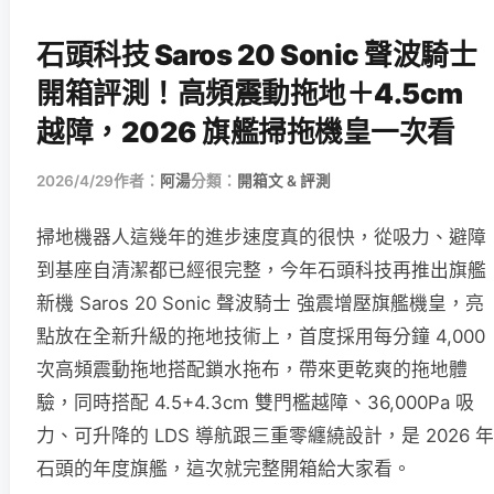
石頭科技 Saros 20 Sonic 聲波騎士
開箱評測！高頻震動拖地＋4.5cm
越障，2026 旗艦掃拖機皇一次看
2026/4/29
作者：
阿湯
分類：
開箱文 & 評測
掃地機器人這幾年的進步速度真的很快，從吸力、避障
到基座自清潔都已經很完整，今年石頭科技再推出旗艦
新機 Saros 20 Sonic 聲波騎士 強震增壓旗艦機皇，亮
點放在全新升級的拖地技術上，首度採用每分鐘 4,000
次高頻震動拖地搭配鎖水拖布，帶來更乾爽的拖地體
驗，同時搭配 4.5+4.3cm 雙門檻越障、36,000Pa 吸
力、可升降的 LDS 導航跟三重零纏繞設計，是 2026 年
石頭的年度旗艦，這次就完整開箱給大家看。