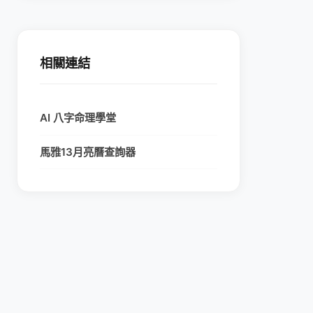
相關連結
AI 八字命理學堂
馬雅13月亮曆查詢器