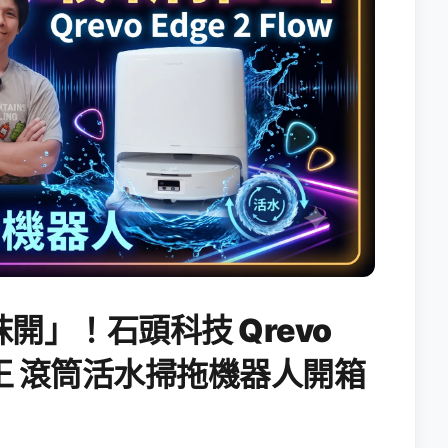
開」！石頭科技 Qrevo
搖滾天王 滾筒活水掃拖機器人開箱