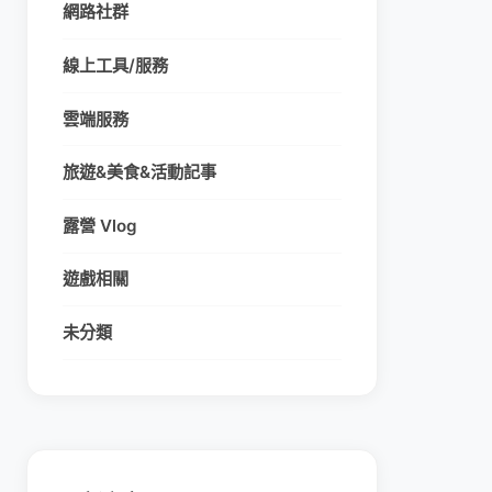
網路社群
線上工具/服務
雲端服務
旅遊&美食&活動記事
露營 Vlog
遊戲相關
未分類