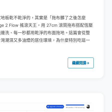
家地板乾不乾淨的，其實是「拖布髒了之後怎麼
e 2 Flow 搖滾天王，用 27cm 滾筒拖布搭配恆壓
拖邊洗、每一秒都用乾淨的布面拖地。這篇會從整
台灣潮濕又多油煙的居住環境，為什麼特別吃這一
繼續閱讀
→