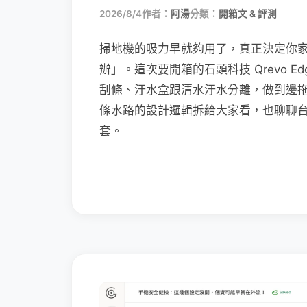
2026/8/4
作者：
阿湯
分類：
開箱文 & 評測
掃地機的吸力早就夠用了，真正決定你
辦」。這次要開箱的石頭科技 Qrevo Edg
刮條、汙水盒跟清水汙水分離，做到邊
條水路的設計邏輯拆給大家看，也聊聊
套。