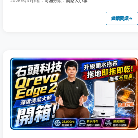
2026/5/31
作者：
阿湯
分類：
網路大小事
繼續閱讀
→