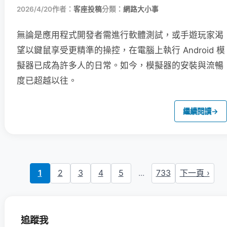
2026/4/20
作者：
客座投稿
分類：
網路大小事
無論是應用程式開發者需進行軟體測試，或手遊玩家渴
望以鍵鼠享受更精準的操控，在電腦上執行 Android 模
擬器已成為許多人的日常。如今，模擬器的安裝與流暢
度已超越以往。
繼續閱讀
→
1
2
3
4
5
...
733
下一頁 ›
追蹤我