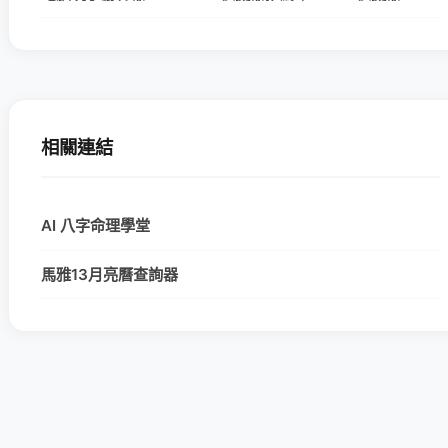
相關連結
AI 八字命理學堂
馬雅13月亮曆查詢器