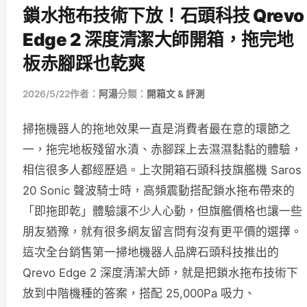
鎖水拖布技術下放！石頭科技 Qrevo
Edge 2 深度清潔大師開箱，拖完地
板赤腳踩也乾爽
2026/5/22
作者：
阿湯
分類：
開箱文 & 評測
掃拖機器人的拖地效果一直是消費者最在意的環節之
一，拖完地板殘留水漬、赤腳踩上去濕濕黏黏的體驗，
相信很多人都經歷過。上次開箱石頭科技旗艦機 Saros
20 Sonic 聲波騎士時，高頻震動搭配鎖水拖布帶來的
「即拖即乾」體驗讓不少人心動，但旗艦價格也讓一些
朋友猶豫，就有很多網友留言問有沒有更平價的選擇。
這次全台銷售第一掃地機器人品牌石頭科技推出的
Qrevo Edge 2 深度清潔大師，就是把鎖水拖布技術下
放到中階機種的答案，搭配 25,000Pa 吸力、