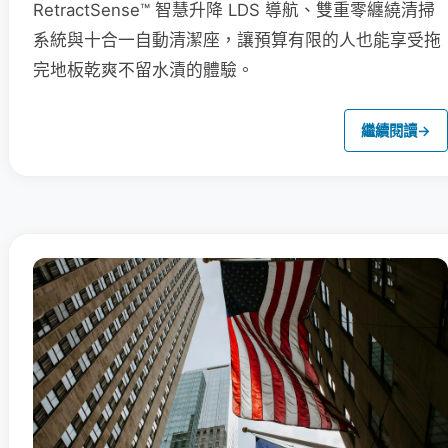
RetractSense™ 智慧升降 LDS 導航、雙重零纏繞清掃
系統與十合一自動清潔座，讓預算有限的人也能享受拖
完地板乾爽不留水漬的體驗。
繼續閱讀
→