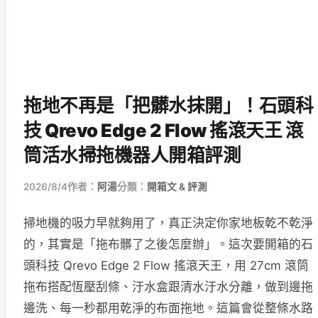
拖地不再是「把髒水抹開」！石頭科
技 Qrevo Edge 2 Flow 搖滾天王 滾
筒活水掃拖機器人開箱評測
2026/8/4
作者：
阿湯
分類：
開箱文 & 評測
掃地機的吸力早就夠用了，真正決定你家地板乾不乾淨
的，其實是「拖布髒了之後怎麼辦」。這次要開箱的石
頭科技 Qrevo Edge 2 Flow 搖滾天王，用 27cm 滾筒
拖布搭配恆壓刮條、汙水盒跟清水汙水分離，做到邊拖
邊洗、每一秒都用乾淨的布面拖地。這篇會從整條水路