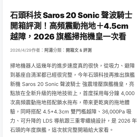
石頭科技 Saros 20 Sonic 聲波騎士
開箱評測！高頻震動拖地＋4.5cm
越障，2026 旗艦掃拖機皇一次看
2026/4/29
作者：
阿湯
分類：
開箱文 & 評測
掃地機器人這幾年的進步速度真的很快，從吸力、避障
到基座自清潔都已經很完整，今年石頭科技再推出旗艦
新機 Saros 20 Sonic 聲波騎士 強震增壓旗艦機皇，亮
點放在全新升級的拖地技術上，首度採用每分鐘 4,000
次高頻震動拖地搭配鎖水拖布，帶來更乾爽的拖地體
驗，同時搭配 4.5+4.3cm 雙門檻越障、36,000Pa 吸
力、可升降的 LDS 導航跟三重零纏繞設計，是 2026 年
石頭的年度旗艦，這次就完整開箱給大家看。