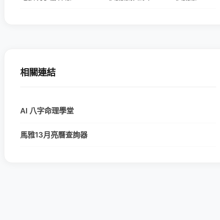
相關連結
AI 八字命理學堂
馬雅13月亮曆查詢器