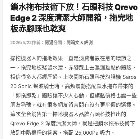
鎖水拖布技術下放！石頭科技 Qrevo
Edge 2 深度清潔大師開箱，拖完地
板赤腳踩也乾爽
2026/5/22
作者：
阿湯
分類：
開箱文 & 評測
掃拖機器人的拖地效果一直是消費者最在意的環節之
一，拖完地板殘留水漬、赤腳踩上去濕濕黏黏的體驗，
相信很多人都經歷過。上次開箱石頭科技旗艦機 Saros
20 Sonic 聲波騎士時，高頻震動搭配鎖水拖布帶來的
「即拖即乾」體驗讓不少人心動，但旗艦價格也讓一些
朋友猶豫，就有很多網友留言問有沒有更平價的選擇。
這次全台銷售第一掃地機器人品牌石頭科技推出的
Qrevo Edge 2 深度清潔大師，就是把鎖水拖布技術下
放到中階機種的答案，搭配 25,000Pa 吸力、