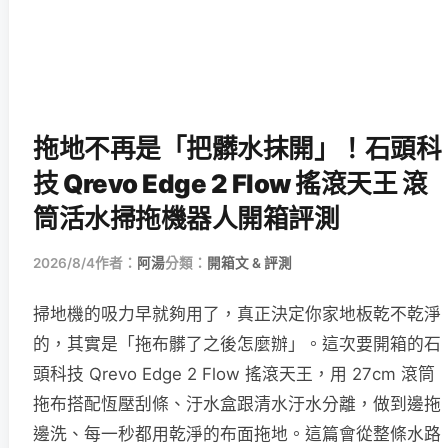
拖地不再是「把髒水抹開」！石頭科
技 Qrevo Edge 2 Flow 搖滾天王 滾
筒活水掃拖機器人開箱評測
2026/8/4
作者：
阿湯
分類：
開箱文 & 評測
掃地機的吸力早就夠用了，真正決定你家地板乾不乾淨
的，其實是「拖布髒了之後怎麼辦」。這次要開箱的石
頭科技 Qrevo Edge 2 Flow 搖滾天王，用 27cm 滾筒
拖布搭配恆壓刮條、汙水盒跟清水汙水分離，做到邊拖
邊洗、每一秒都用乾淨的布面拖地。這篇會從整條水路