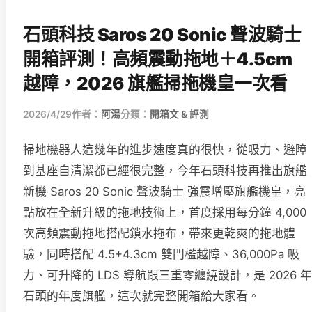
石頭科技 Saros 20 Sonic 聲波騎士
開箱評測！高頻震動拖地＋4.5cm
越障，2026 旗艦掃拖機皇一次看
2026/4/29
作者：
阿湯
分類：
開箱文 & 評測
掃地機器人這幾年的進步速度真的很快，從吸力、避障
到基座自清潔都已經很完整，今年石頭科技再推出旗艦
新機 Saros 20 Sonic 聲波騎士 強震增壓旗艦機皇，亮
點放在全新升級的拖地技術上，首度採用每分鐘 4,000
次高頻震動拖地搭配鎖水拖布，帶來更乾爽的拖地體
驗，同時搭配 4.5+4.3cm 雙門檻越障、36,000Pa 吸
力、可升降的 LDS 導航跟三重零纏繞設計，是 2026 年
石頭的年度旗艦，這次就完整開箱給大家看。