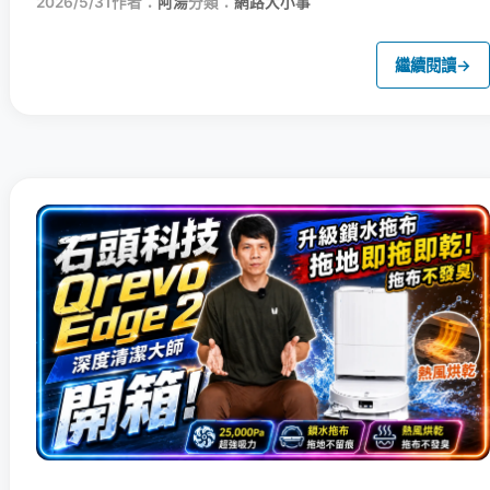
2026/5/31
作者：
阿湯
分類：
網路大小事
繼續閱讀
→