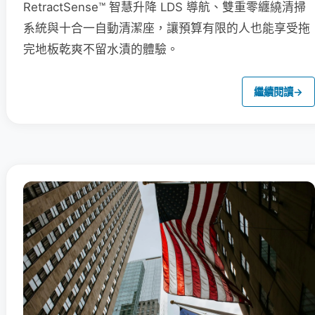
RetractSense™ 智慧升降 LDS 導航、雙重零纏繞清掃
系統與十合一自動清潔座，讓預算有限的人也能享受拖
完地板乾爽不留水漬的體驗。
繼續閱讀
→