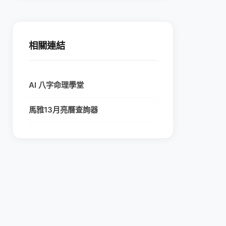
相關連結
AI 八字命理學堂
馬雅13月亮曆查詢器