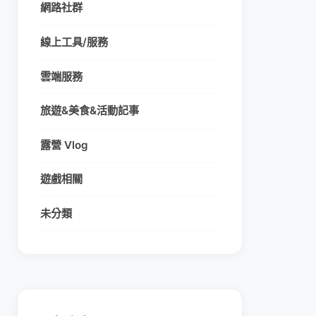
網路社群
線上工具/服務
雲端服務
旅遊&美食&活動記事
露營 Vlog
遊戲相關
未分類