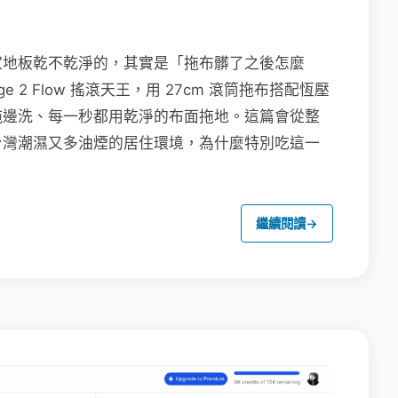
家地板乾不乾淨的，其實是「拖布髒了之後怎麼
e 2 Flow 搖滾天王，用 27cm 滾筒拖布搭配恆壓
拖邊洗、每一秒都用乾淨的布面拖地。這篇會從整
台灣潮濕又多油煙的居住環境，為什麼特別吃這一
繼續閱讀
→