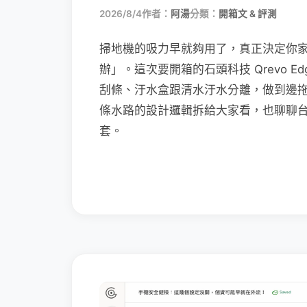
2026/8/4
作者：
阿湯
分類：
開箱文 & 評測
掃地機的吸力早就夠用了，真正決定你
辦」。這次要開箱的石頭科技 Qrevo Edg
刮條、汙水盒跟清水汙水分離，做到邊
條水路的設計邏輯拆給大家看，也聊聊
套。