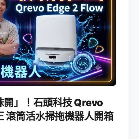
開」！石頭科技 Qrevo
搖滾天王 滾筒活水掃拖機器人開箱