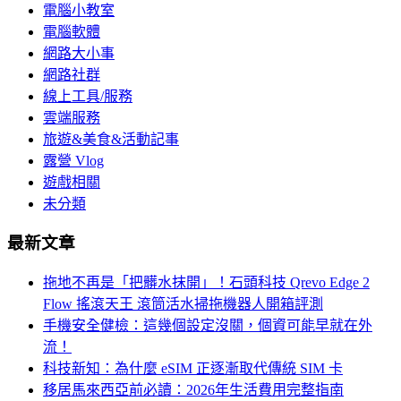
電腦小教室
電腦軟體
網路大小事
網路社群
線上工具/服務
雲端服務
旅遊&美食&活動記事
露營 Vlog
遊戲相關
未分類
最新文章
拖地不再是「把髒水抹開」！石頭科技 Qrevo Edge 2
Flow 搖滾天王 滾筒活水掃拖機器人開箱評測
手機安全健檢：這幾個設定沒關，個資可能早就在外
流！
科技新知：為什麼 eSIM 正逐漸取代傳統 SIM 卡
移居馬來西亞前必讀：2026年生活費用完整指南