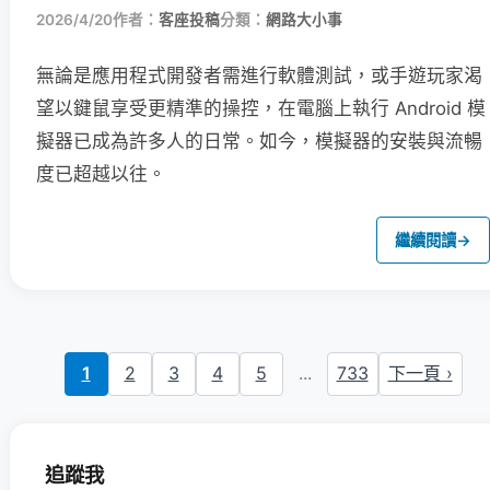
2026/4/20
作者：
客座投稿
分類：
網路大小事
無論是應用程式開發者需進行軟體測試，或手遊玩家渴
望以鍵鼠享受更精準的操控，在電腦上執行 Android 模
擬器已成為許多人的日常。如今，模擬器的安裝與流暢
度已超越以往。
繼續閱讀
→
1
2
3
4
5
...
733
下一頁 ›
追蹤我