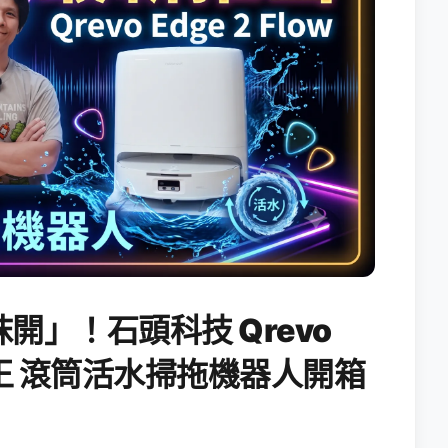
開」！石頭科技 Qrevo
搖滾天王 滾筒活水掃拖機器人開箱