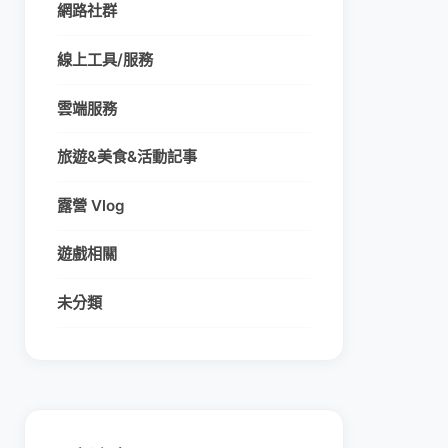
網路社群
線上工具/服務
雲端服務
旅遊&美食&活動記事
露營 Vlog
遊戲相關
未分類