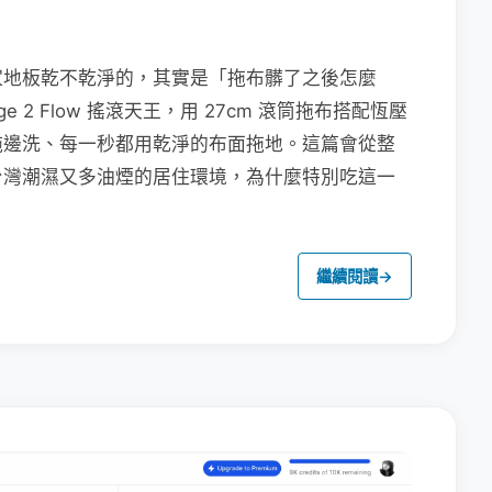
家地板乾不乾淨的，其實是「拖布髒了之後怎麼
e 2 Flow 搖滾天王，用 27cm 滾筒拖布搭配恆壓
拖邊洗、每一秒都用乾淨的布面拖地。這篇會從整
台灣潮濕又多油煙的居住環境，為什麼特別吃這一
繼續閱讀
→