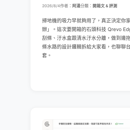
2026/8/4
作者：
阿湯
分類：
開箱文 & 評測
掃地機的吸力早就夠用了，真正決定你
辦」。這次要開箱的石頭科技 Qrevo Edg
刮條、汙水盒跟清水汙水分離，做到邊
條水路的設計邏輯拆給大家看，也聊聊
套。