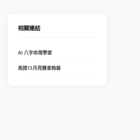
相關連結
AI 八字命理學堂
馬雅13月亮曆查詢器