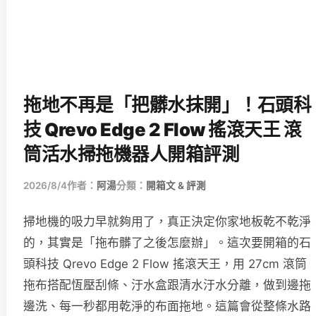
拖地不再是「把髒水抹開」！石頭科
技 Qrevo Edge 2 Flow 搖滾天王 滾
筒活水掃拖機器人開箱評測
2026/8/4
作者：
阿湯
分類：
開箱文 & 評測
掃地機的吸力早就夠用了，真正決定你家地板乾不乾淨
的，其實是「拖布髒了之後怎麼辦」。這次要開箱的石
頭科技 Qrevo Edge 2 Flow 搖滾天王，用 27cm 滾筒
拖布搭配恆壓刮條、汙水盒跟清水汙水分離，做到邊拖
邊洗、每一秒都用乾淨的布面拖地。這篇會從整條水路