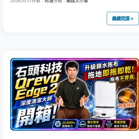
2026/5/31
作者：
阿湯
分類：
網路大小事
繼續閱讀
→