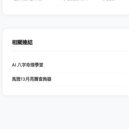
相關連結
AI 八字命理學堂
馬雅13月亮曆查詢器