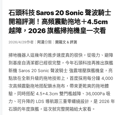
石頭科技 Saros 20 Sonic 聲波騎士
開箱評測！高頻震動拖地＋4.5cm
越障，2026 旗艦掃拖機皇一次看
2026/4/29
作者：
阿湯
分類：
開箱文 & 評測
掃地機器人這幾年的進步速度真的很快，從吸力、避障
到基座自清潔都已經很完整，今年石頭科技再推出旗艦
新機 Saros 20 Sonic 聲波騎士 強震增壓旗艦機皇，亮
點放在全新升級的拖地技術上，首度採用每分鐘 4,000
次高頻震動拖地搭配鎖水拖布，帶來更乾爽的拖地體
驗，同時搭配 4.5+4.3cm 雙門檻越障、36,000Pa 吸
力、可升降的 LDS 導航跟三重零纏繞設計，是 2026 年
石頭的年度旗艦，這次就完整開箱給大家看。