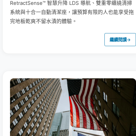
RetractSense™ 智慧升降 LDS 導航、雙重零纏繞清掃
系統與十合一自動清潔座，讓預算有限的人也能享受拖
完地板乾爽不留水漬的體驗。
繼續閱讀
→