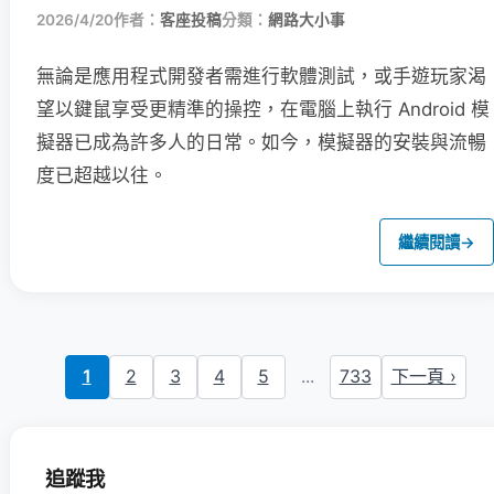
2026/4/20
作者：
客座投稿
分類：
網路大小事
無論是應用程式開發者需進行軟體測試，或手遊玩家渴
望以鍵鼠享受更精準的操控，在電腦上執行 Android 模
擬器已成為許多人的日常。如今，模擬器的安裝與流暢
度已超越以往。
繼續閱讀
→
1
2
3
4
5
...
733
下一頁 ›
追蹤我