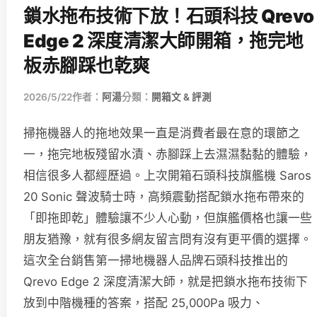
鎖水拖布技術下放！石頭科技 Qrevo
Edge 2 深度清潔大師開箱，拖完地
板赤腳踩也乾爽
2026/5/22
作者：
阿湯
分類：
開箱文 & 評測
掃拖機器人的拖地效果一直是消費者最在意的環節之
一，拖完地板殘留水漬、赤腳踩上去濕濕黏黏的體驗，
相信很多人都經歷過。上次開箱石頭科技旗艦機 Saros
20 Sonic 聲波騎士時，高頻震動搭配鎖水拖布帶來的
「即拖即乾」體驗讓不少人心動，但旗艦價格也讓一些
朋友猶豫，就有很多網友留言問有沒有更平價的選擇。
這次全台銷售第一掃地機器人品牌石頭科技推出的
Qrevo Edge 2 深度清潔大師，就是把鎖水拖布技術下
放到中階機種的答案，搭配 25,000Pa 吸力、