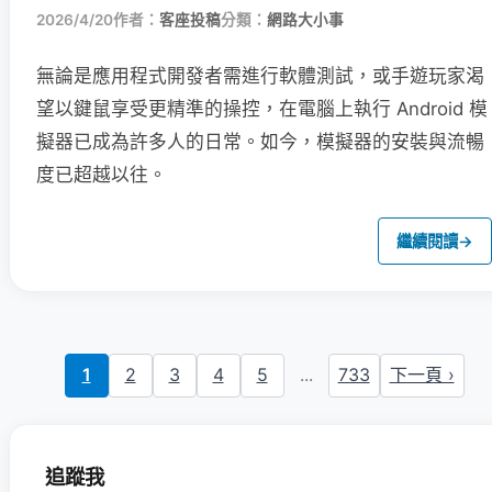
2026/4/20
作者：
客座投稿
分類：
網路大小事
無論是應用程式開發者需進行軟體測試，或手遊玩家渴
望以鍵鼠享受更精準的操控，在電腦上執行 Android 模
擬器已成為許多人的日常。如今，模擬器的安裝與流暢
度已超越以往。
繼續閱讀
→
1
2
3
4
5
...
733
下一頁 ›
追蹤我