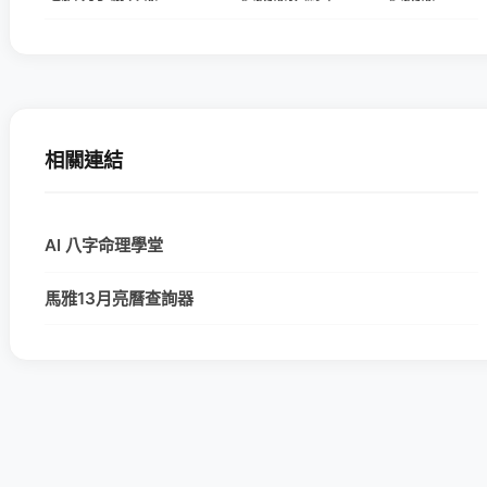
相關連結
AI 八字命理學堂
馬雅13月亮曆查詢器