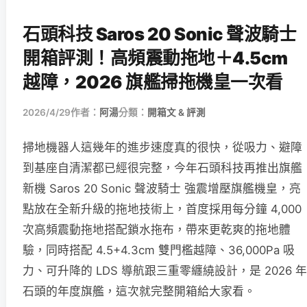
石頭科技 Saros 20 Sonic 聲波騎士
開箱評測！高頻震動拖地＋4.5cm
越障，2026 旗艦掃拖機皇一次看
2026/4/29
作者：
阿湯
分類：
開箱文 & 評測
掃地機器人這幾年的進步速度真的很快，從吸力、避障
到基座自清潔都已經很完整，今年石頭科技再推出旗艦
新機 Saros 20 Sonic 聲波騎士 強震增壓旗艦機皇，亮
點放在全新升級的拖地技術上，首度採用每分鐘 4,000
次高頻震動拖地搭配鎖水拖布，帶來更乾爽的拖地體
驗，同時搭配 4.5+4.3cm 雙門檻越障、36,000Pa 吸
力、可升降的 LDS 導航跟三重零纏繞設計，是 2026 年
石頭的年度旗艦，這次就完整開箱給大家看。