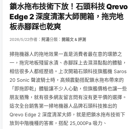
鎖水拖布技術下放！石頭科技 Qrevo
Edge 2 深度清潔大師開箱，拖完地
板赤腳踩也乾爽
2026/5/22
作者：
阿湯
分類：
開箱文 & 評測
掃拖機器人的拖地效果一直是消費者最在意的環節之
一，拖完地板殘留水漬、赤腳踩上去濕濕黏黏的體驗，
相信很多人都經歷過。上次開箱石頭科技旗艦機 Saros
20 Sonic 聲波騎士時，高頻震動搭配鎖水拖布帶來的
「即拖即乾」體驗讓不少人心動，但旗艦價格也讓一些
朋友猶豫，就有很多網友留言問有沒有更平價的選擇。
這次全台銷售第一掃地機器人品牌石頭科技推出的
Qrevo Edge 2 深度清潔大師，就是把鎖水拖布技術下
放到中階機種的答案，搭配 25,000Pa 吸力、