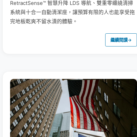
RetractSense™ 智慧升降 LDS 導航、雙重零纏繞清掃
系統與十合一自動清潔座，讓預算有限的人也能享受拖
完地板乾爽不留水漬的體驗。
繼續閱讀
→