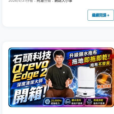
2026/5/31
作者：
阿湯
分類：
網路大小事
繼續閱讀
→