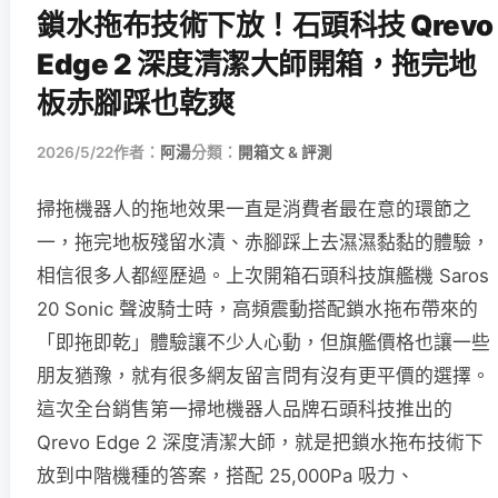
鎖水拖布技術下放！石頭科技 Qrevo
Edge 2 深度清潔大師開箱，拖完地
板赤腳踩也乾爽
2026/5/22
作者：
阿湯
分類：
開箱文 & 評測
掃拖機器人的拖地效果一直是消費者最在意的環節之
一，拖完地板殘留水漬、赤腳踩上去濕濕黏黏的體驗，
相信很多人都經歷過。上次開箱石頭科技旗艦機 Saros
20 Sonic 聲波騎士時，高頻震動搭配鎖水拖布帶來的
「即拖即乾」體驗讓不少人心動，但旗艦價格也讓一些
朋友猶豫，就有很多網友留言問有沒有更平價的選擇。
這次全台銷售第一掃地機器人品牌石頭科技推出的
Qrevo Edge 2 深度清潔大師，就是把鎖水拖布技術下
放到中階機種的答案，搭配 25,000Pa 吸力、