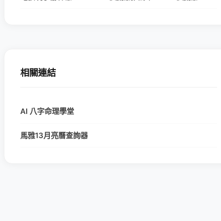
相關連結
AI 八字命理學堂
馬雅13月亮曆查詢器