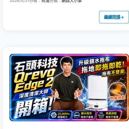
2026/5/31
作者：
阿湯
分類：
網路大小事
繼續閱讀
→