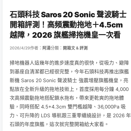
石頭科技 Saros 20 Sonic 聲波騎士
開箱評測！高頻震動拖地＋4.5cm
越障，2026 旗艦掃拖機皇一次看
2026/4/29
作者：
阿湯
分類：
開箱文 & 評測
掃地機器人這幾年的進步速度真的很快，從吸力、避障
到基座自清潔都已經很完整，今年石頭科技再推出旗艦
新機 Saros 20 Sonic 聲波騎士 強震增壓旗艦機皇，亮
點放在全新升級的拖地技術上，首度採用每分鐘 4,000
次高頻震動拖地搭配鎖水拖布，帶來更乾爽的拖地體
驗，同時搭配 4.5+4.3cm 雙門檻越障、36,000Pa 吸
力、可升降的 LDS 導航跟三重零纏繞設計，是 2026 年
石頭的年度旗艦，這次就完整開箱給大家看。