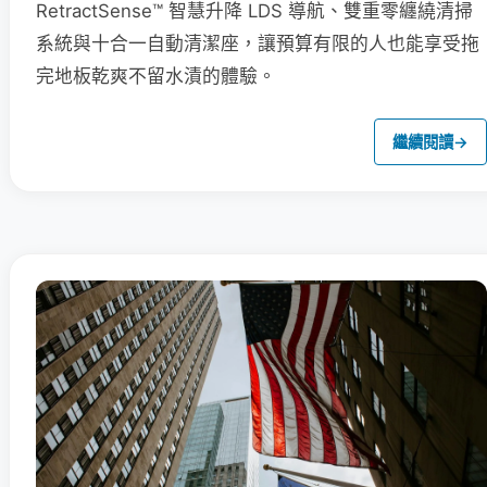
RetractSense™ 智慧升降 LDS 導航、雙重零纏繞清掃
系統與十合一自動清潔座，讓預算有限的人也能享受拖
完地板乾爽不留水漬的體驗。
繼續閱讀
→