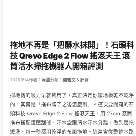
拖地不再是「把髒水抹開」！石頭科
技 Qrevo Edge 2 Flow 搖滾天王 滾
筒活水掃拖機器人開箱評測
2026/8/4
作者：
阿湯
分類：
開箱文 & 評測
掃地機的吸力早就夠用了，真正決定你家地板乾不乾淨
的，其實是「拖布髒了之後怎麼辦」。這次要開箱的石
頭科技 Qrevo Edge 2 Flow 搖滾天王，用 27cm 滾筒
拖布搭配恆壓刮條、汙水盒跟清水汙水分離，做到邊拖
邊洗、每一秒都用乾淨的布面拖地。這篇會從整條水路