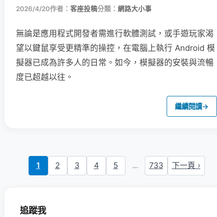
2026/4/20
作者：
客座投稿
分類：
網路大小事
無論是應用程式開發者需進行軟體測試，或手遊玩家渴
望以鍵鼠享受更精準的操控，在電腦上執行 Android 模
擬器已成為許多人的日常。如今，模擬器的安裝與流暢
度已超越以往。
繼續閱讀
→
1
2
3
4
5
...
733
下一頁 ›
追蹤我