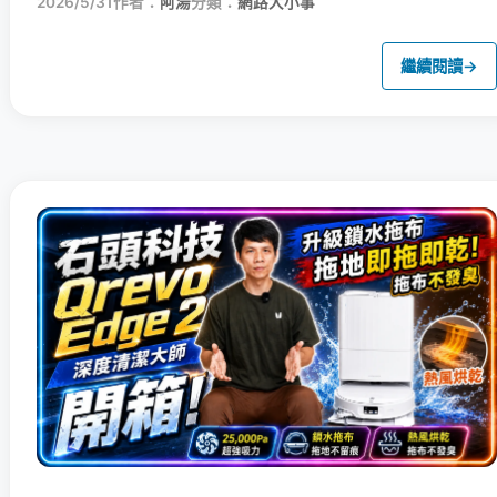
2026/5/31
作者：
阿湯
分類：
網路大小事
繼續閱讀
→