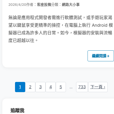
2026/4/20
作者：
客座投稿
分類：
網路大小事
無論是應用程式開發者需進行軟體測試，或手遊玩家渴
望以鍵鼠享受更精準的操控，在電腦上執行 Android 模
擬器已成為許多人的日常。如今，模擬器的安裝與流暢
度已超越以往。
繼續閱讀
→
1
2
3
4
5
...
733
下一頁 ›
追蹤我