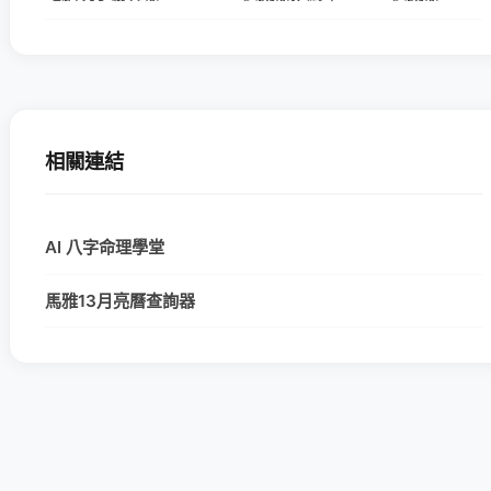
相關連結
AI 八字命理學堂
馬雅13月亮曆查詢器