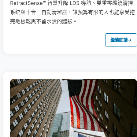
RetractSense™ 智慧升降 LDS 導航、雙重零纏繞清掃
系統與十合一自動清潔座，讓預算有限的人也能享受拖
完地板乾爽不留水漬的體驗。
繼續閱讀
→