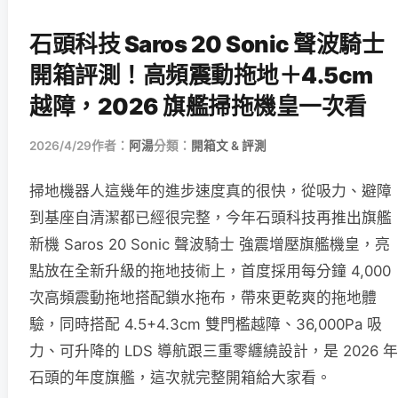
石頭科技 Saros 20 Sonic 聲波騎士
開箱評測！高頻震動拖地＋4.5cm
越障，2026 旗艦掃拖機皇一次看
2026/4/29
作者：
阿湯
分類：
開箱文 & 評測
掃地機器人這幾年的進步速度真的很快，從吸力、避障
到基座自清潔都已經很完整，今年石頭科技再推出旗艦
新機 Saros 20 Sonic 聲波騎士 強震增壓旗艦機皇，亮
點放在全新升級的拖地技術上，首度採用每分鐘 4,000
次高頻震動拖地搭配鎖水拖布，帶來更乾爽的拖地體
驗，同時搭配 4.5+4.3cm 雙門檻越障、36,000Pa 吸
力、可升降的 LDS 導航跟三重零纏繞設計，是 2026 年
石頭的年度旗艦，這次就完整開箱給大家看。