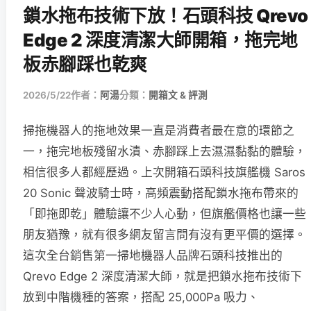
鎖水拖布技術下放！石頭科技 Qrevo
Edge 2 深度清潔大師開箱，拖完地
板赤腳踩也乾爽
2026/5/22
作者：
阿湯
分類：
開箱文 & 評測
掃拖機器人的拖地效果一直是消費者最在意的環節之
一，拖完地板殘留水漬、赤腳踩上去濕濕黏黏的體驗，
相信很多人都經歷過。上次開箱石頭科技旗艦機 Saros
20 Sonic 聲波騎士時，高頻震動搭配鎖水拖布帶來的
「即拖即乾」體驗讓不少人心動，但旗艦價格也讓一些
朋友猶豫，就有很多網友留言問有沒有更平價的選擇。
這次全台銷售第一掃地機器人品牌石頭科技推出的
Qrevo Edge 2 深度清潔大師，就是把鎖水拖布技術下
放到中階機種的答案，搭配 25,000Pa 吸力、