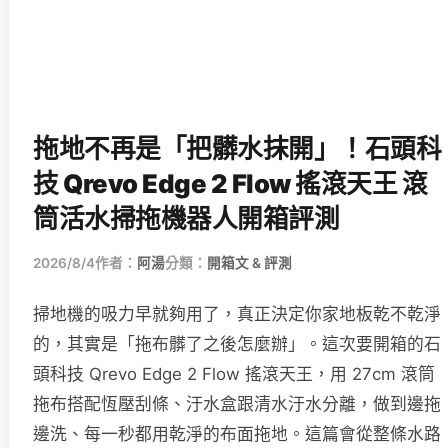
拖地不再是「把髒水抹開」！石頭科
技 Qrevo Edge 2 Flow 搖滾天王 滾
筒活水掃拖機器人開箱評測
2026/8/4
作者：
阿湯
分類：
開箱文 & 評測
掃地機的吸力早就夠用了，真正決定你家地板乾不乾淨
的，其實是「拖布髒了之後怎麼辦」。這次要開箱的石
頭科技 Qrevo Edge 2 Flow 搖滾天王，用 27cm 滾筒
拖布搭配恆壓刮條、汙水盒跟清水汙水分離，做到邊拖
邊洗、每一秒都用乾淨的布面拖地。這篇會從整條水路