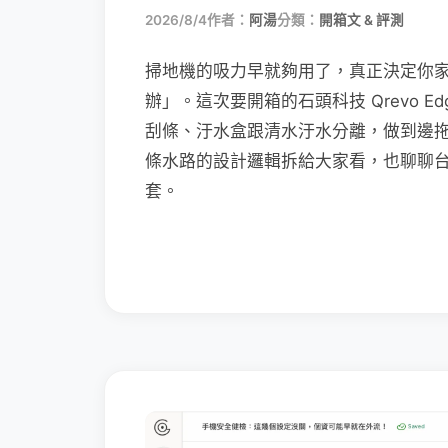
2026/8/4
作者：
阿湯
分類：
開箱文 & 評測
掃地機的吸力早就夠用了，真正決定你
辦」。這次要開箱的石頭科技 Qrevo Edg
刮條、汙水盒跟清水汙水分離，做到邊
條水路的設計邏輯拆給大家看，也聊聊
套。