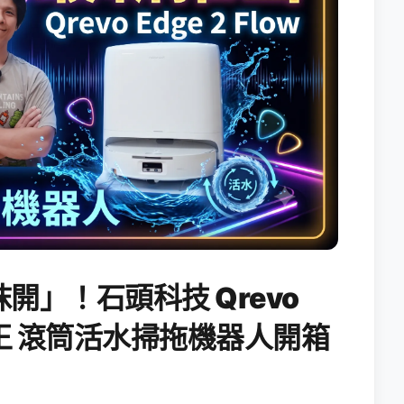
開」！石頭科技 Qrevo
搖滾天王 滾筒活水掃拖機器人開箱