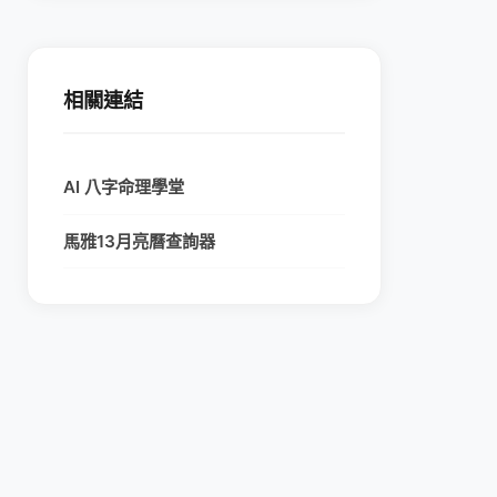
相關連結
AI 八字命理學堂
馬雅13月亮曆查詢器