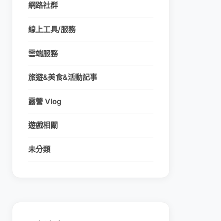
網路社群
線上工具/服務
雲端服務
旅遊&美食&活動記事
露營 Vlog
遊戲相關
未分類