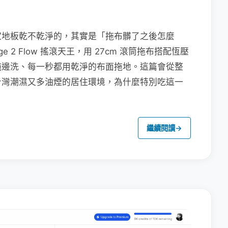
家地板乾不乾淨的，其實是「拖布髒了之後怎麼
e 2 Flow 搖滾天王，用 27cm 滾筒拖布搭配恆壓
拖邊洗、每一秒都用乾淨的布面拖地。這篇會從整
台灣潮濕又多油煙的居住環境，為什麼特別吃這一
繼續閱讀
→