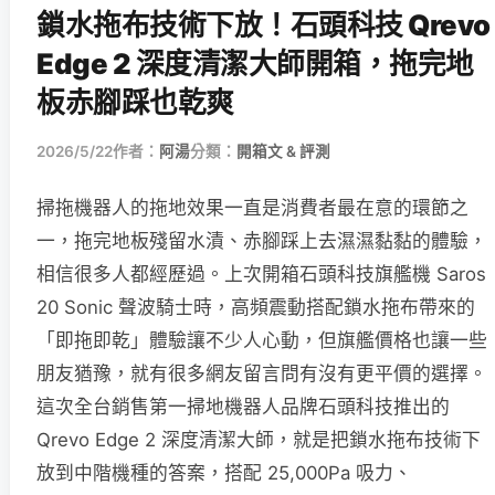
鎖水拖布技術下放！石頭科技 Qrevo
Edge 2 深度清潔大師開箱，拖完地
板赤腳踩也乾爽
2026/5/22
作者：
阿湯
分類：
開箱文 & 評測
掃拖機器人的拖地效果一直是消費者最在意的環節之
一，拖完地板殘留水漬、赤腳踩上去濕濕黏黏的體驗，
相信很多人都經歷過。上次開箱石頭科技旗艦機 Saros
20 Sonic 聲波騎士時，高頻震動搭配鎖水拖布帶來的
「即拖即乾」體驗讓不少人心動，但旗艦價格也讓一些
朋友猶豫，就有很多網友留言問有沒有更平價的選擇。
這次全台銷售第一掃地機器人品牌石頭科技推出的
Qrevo Edge 2 深度清潔大師，就是把鎖水拖布技術下
放到中階機種的答案，搭配 25,000Pa 吸力、