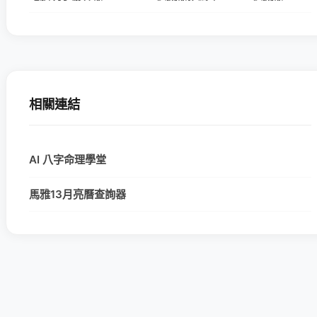
相關連結
AI 八字命理學堂
馬雅13月亮曆查詢器