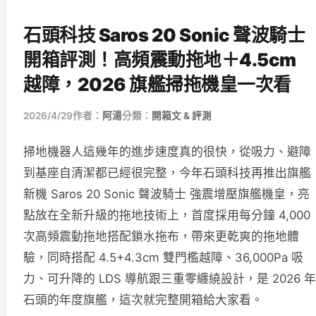
石頭科技 Saros 20 Sonic 聲波騎士
開箱評測！高頻震動拖地＋4.5cm
越障，2026 旗艦掃拖機皇一次看
2026/4/29
作者：
阿湯
分類：
開箱文 & 評測
掃地機器人這幾年的進步速度真的很快，從吸力、避障
到基座自清潔都已經很完整，今年石頭科技再推出旗艦
新機 Saros 20 Sonic 聲波騎士 強震增壓旗艦機皇，亮
點放在全新升級的拖地技術上，首度採用每分鐘 4,000
次高頻震動拖地搭配鎖水拖布，帶來更乾爽的拖地體
驗，同時搭配 4.5+4.3cm 雙門檻越障、36,000Pa 吸
力、可升降的 LDS 導航跟三重零纏繞設計，是 2026 年
石頭的年度旗艦，這次就完整開箱給大家看。