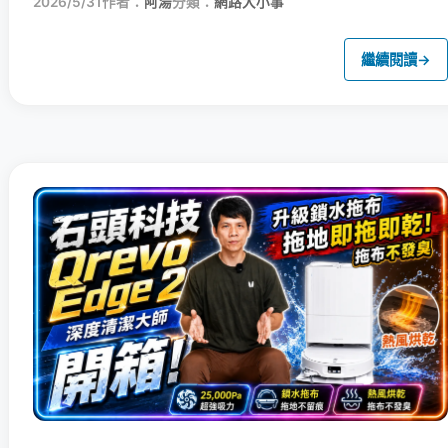
2026/5/31
作者：
阿湯
分類：
網路大小事
繼續閱讀
→