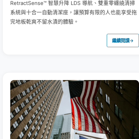
RetractSense™ 智慧升降 LDS 導航、雙重零纏繞清掃
系統與十合一自動清潔座，讓預算有限的人也能享受拖
完地板乾爽不留水漬的體驗。
繼續閱讀
→