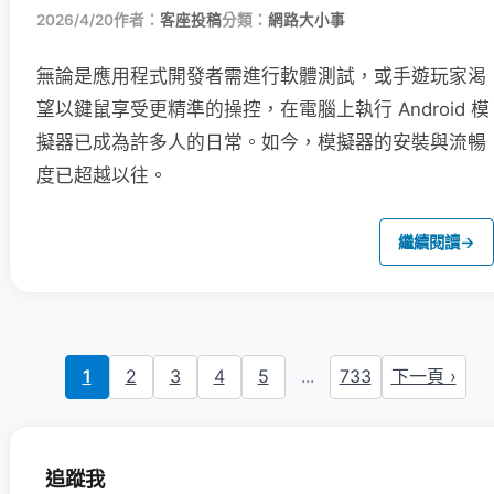
2026/4/20
作者：
客座投稿
分類：
網路大小事
無論是應用程式開發者需進行軟體測試，或手遊玩家渴
望以鍵鼠享受更精準的操控，在電腦上執行 Android 模
擬器已成為許多人的日常。如今，模擬器的安裝與流暢
度已超越以往。
繼續閱讀
→
1
2
3
4
5
...
733
下一頁 ›
追蹤我