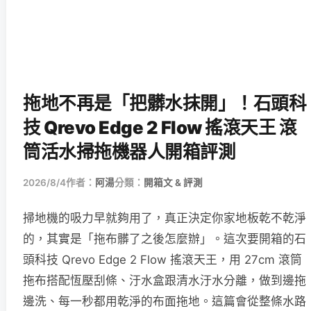
拖地不再是「把髒水抹開」！石頭科
技 Qrevo Edge 2 Flow 搖滾天王 滾
筒活水掃拖機器人開箱評測
2026/8/4
作者：
阿湯
分類：
開箱文 & 評測
掃地機的吸力早就夠用了，真正決定你家地板乾不乾淨
的，其實是「拖布髒了之後怎麼辦」。這次要開箱的石
頭科技 Qrevo Edge 2 Flow 搖滾天王，用 27cm 滾筒
拖布搭配恆壓刮條、汙水盒跟清水汙水分離，做到邊拖
邊洗、每一秒都用乾淨的布面拖地。這篇會從整條水路