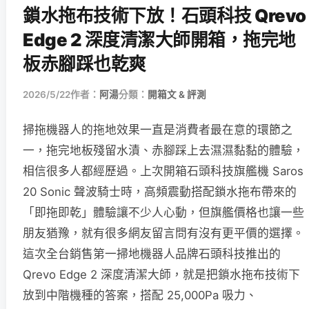
鎖水拖布技術下放！石頭科技 Qrevo
Edge 2 深度清潔大師開箱，拖完地
板赤腳踩也乾爽
2026/5/22
作者：
阿湯
分類：
開箱文 & 評測
掃拖機器人的拖地效果一直是消費者最在意的環節之
一，拖完地板殘留水漬、赤腳踩上去濕濕黏黏的體驗，
相信很多人都經歷過。上次開箱石頭科技旗艦機 Saros
20 Sonic 聲波騎士時，高頻震動搭配鎖水拖布帶來的
「即拖即乾」體驗讓不少人心動，但旗艦價格也讓一些
朋友猶豫，就有很多網友留言問有沒有更平價的選擇。
這次全台銷售第一掃地機器人品牌石頭科技推出的
Qrevo Edge 2 深度清潔大師，就是把鎖水拖布技術下
放到中階機種的答案，搭配 25,000Pa 吸力、