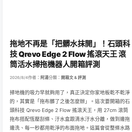
拖地不再是「把髒水抹開」！石頭科
技 Qrevo Edge 2 Flow 搖滾天王 滾
筒活水掃拖機器人開箱評測
2026/8/4
作者：
阿湯
分類：
開箱文 & 評測
掃地機的吸力早就夠用了，真正決定你家地板乾不乾淨
的，其實是「拖布髒了之後怎麼辦」。這次要開箱的石
頭科技 Qrevo Edge 2 Flow 搖滾天王，用 27cm 滾筒
拖布搭配恆壓刮條、汙水盒跟清水汙水分離，做到邊拖
邊洗、每一秒都用乾淨的布面拖地。這篇會從整條水路