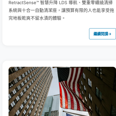
RetractSense™ 智慧升降 LDS 導航、雙重零纏繞清掃
系統與十合一自動清潔座，讓預算有限的人也能享受拖
完地板乾爽不留水漬的體驗。
繼續閱讀
→