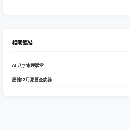
相關連結
AI 八字命理學堂
馬雅13月亮曆查詢器