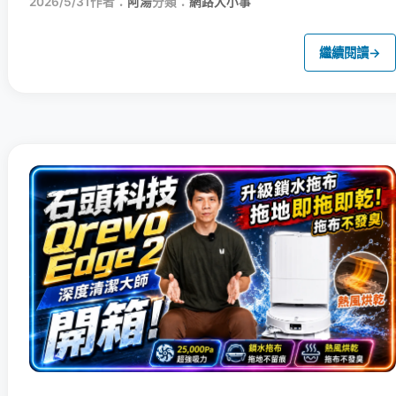
2026/5/31
作者：
阿湯
分類：
網路大小事
繼續閱讀
→