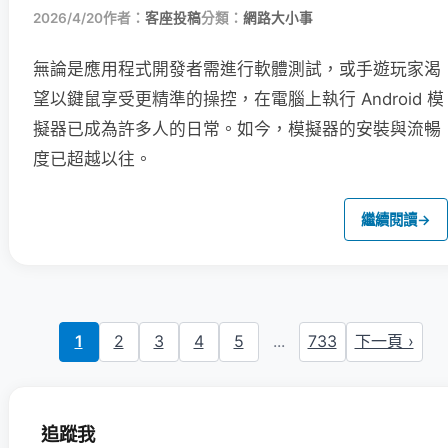
2026/4/20
作者：
客座投稿
分類：
網路大小事
無論是應用程式開發者需進行軟體測試，或手遊玩家渴
望以鍵鼠享受更精準的操控，在電腦上執行 Android 模
擬器已成為許多人的日常。如今，模擬器的安裝與流暢
度已超越以往。
繼續閱讀
→
1
2
3
4
5
...
733
下一頁 ›
追蹤我