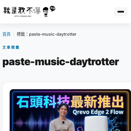
首頁
›
標籤：paste-music-daytrotter
文章標籤
paste-music-daytrotter