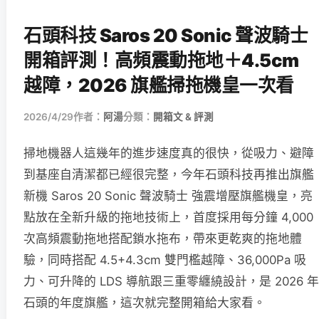
石頭科技 Saros 20 Sonic 聲波騎士
開箱評測！高頻震動拖地＋4.5cm
越障，2026 旗艦掃拖機皇一次看
2026/4/29
作者：
阿湯
分類：
開箱文 & 評測
掃地機器人這幾年的進步速度真的很快，從吸力、避障
到基座自清潔都已經很完整，今年石頭科技再推出旗艦
新機 Saros 20 Sonic 聲波騎士 強震增壓旗艦機皇，亮
點放在全新升級的拖地技術上，首度採用每分鐘 4,000
次高頻震動拖地搭配鎖水拖布，帶來更乾爽的拖地體
驗，同時搭配 4.5+4.3cm 雙門檻越障、36,000Pa 吸
力、可升降的 LDS 導航跟三重零纏繞設計，是 2026 年
石頭的年度旗艦，這次就完整開箱給大家看。