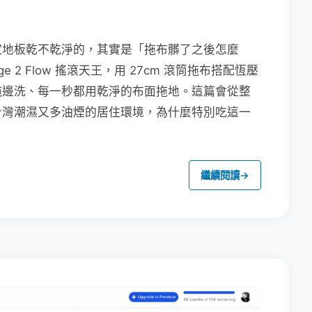
家地板乾不乾淨的，其實是「拖布髒了之後怎麼
e 2 Flow 搖滾天王，用 27cm 滾筒拖布搭配恆壓
拖邊洗、每一秒都用乾淨的布面拖地。這篇會從整
台灣潮濕又多油煙的居住環境，為什麼特別吃這一
繼續閱讀
→