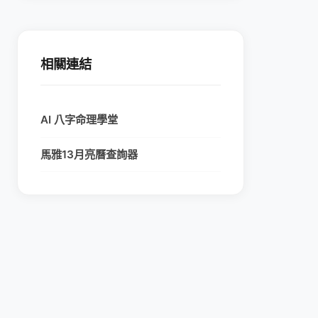
相關連結
AI 八字命理學堂
馬雅13月亮曆查詢器