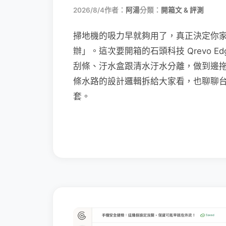
2026/8/4
作者：
阿湯
分類：
開箱文 & 評測
掃地機的吸力早就夠用了，真正決定你
辦」。這次要開箱的石頭科技 Qrevo Edg
刮條、汙水盒跟清水汙水分離，做到邊
條水路的設計邏輯拆給大家看，也聊聊
套。