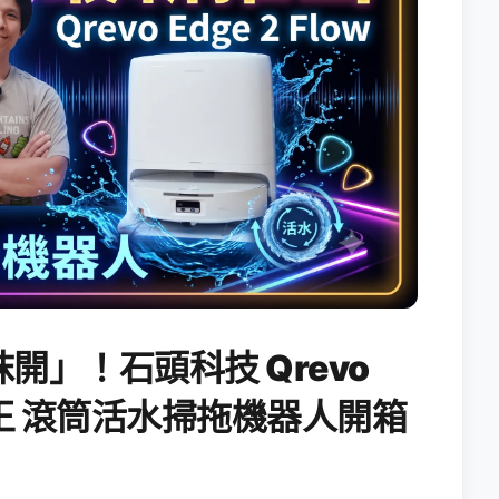
開」！石頭科技 Qrevo
搖滾天王 滾筒活水掃拖機器人開箱