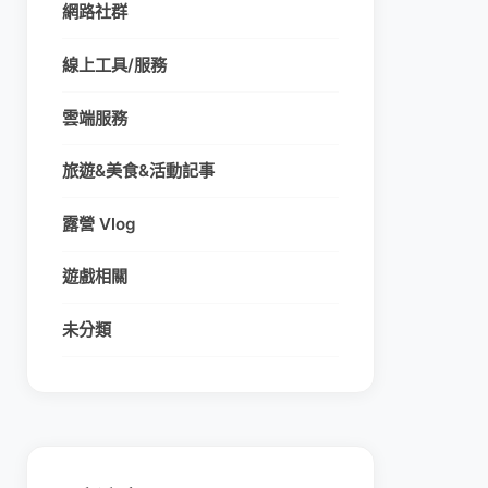
網路社群
線上工具/服務
雲端服務
旅遊&美食&活動記事
露營 Vlog
遊戲相關
未分類