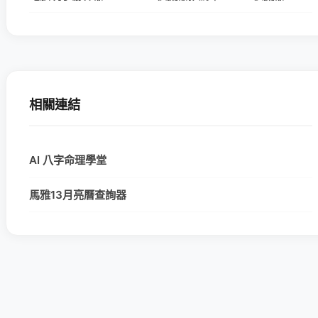
相關連結
AI 八字命理學堂
馬雅13月亮曆查詢器