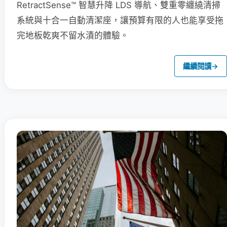
RetractSense™ 智慧升降 LDS 導航、雙重零纏繞清掃
系統與十合一自動清潔座，讓預算有限的人也能享受拖
完地板乾爽不留水漬的體驗。
繼續閱讀
→