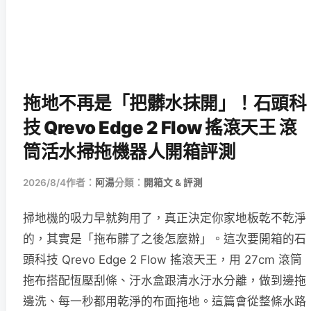
拖地不再是「把髒水抹開」！石頭科
技 Qrevo Edge 2 Flow 搖滾天王 滾
筒活水掃拖機器人開箱評測
2026/8/4
作者：
阿湯
分類：
開箱文 & 評測
掃地機的吸力早就夠用了，真正決定你家地板乾不乾淨
的，其實是「拖布髒了之後怎麼辦」。這次要開箱的石
頭科技 Qrevo Edge 2 Flow 搖滾天王，用 27cm 滾筒
拖布搭配恆壓刮條、汙水盒跟清水汙水分離，做到邊拖
邊洗、每一秒都用乾淨的布面拖地。這篇會從整條水路