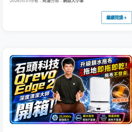
2026/5/31
作者：
阿湯
分類：
網路大小事
繼續閱讀
→