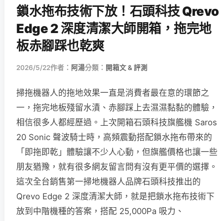
鎖水拖布技術下放！石頭科技 Qrevo
Edge 2 深度清潔大師開箱，拖完地
板赤腳踩也乾爽
2026/5/22
作者：
阿湯
分類：
開箱文 & 評測
掃拖機器人的拖地效果一直是消費者最在意的環節之
一，拖完地板殘留水漬、赤腳踩上去濕濕黏黏的體驗，
相信很多人都經歷過。上次開箱石頭科技旗艦機 Saros
20 Sonic 聲波騎士時，高頻震動搭配鎖水拖布帶來的
「即拖即乾」體驗讓不少人心動，但旗艦價格也讓一些
朋友猶豫，就有很多網友留言問有沒有更平價的選擇。
這次全台銷售第一掃地機器人品牌石頭科技推出的
Qrevo Edge 2 深度清潔大師，就是把鎖水拖布技術下
放到中階機種的答案，搭配 25,000Pa 吸力、