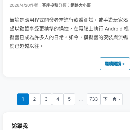
2026/4/20
作者：
客座投稿
分類：
網路大小事
無論是應用程式開發者需進行軟體測試，或手遊玩家渴
望以鍵鼠享受更精準的操控，在電腦上執行 Android 模
擬器已成為許多人的日常。如今，模擬器的安裝與流暢
度已超越以往。
繼續閱讀
→
1
2
3
4
5
...
733
下一頁 ›
追蹤我