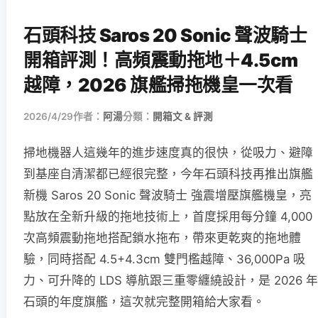
石頭科技 Saros 20 Sonic 聲波騎士
開箱評測！高頻震動拖地＋4.5cm
越障，2026 旗艦掃拖機皇一次看
2026/4/29
作者：
阿湯
分類：
開箱文 & 評測
掃地機器人這幾年的進步速度真的很快，從吸力、避障
到基座自清潔都已經很完整，今年石頭科技再推出旗艦
新機 Saros 20 Sonic 聲波騎士 強震增壓旗艦機皇，亮
點放在全新升級的拖地技術上，首度採用每分鐘 4,000
次高頻震動拖地搭配鎖水拖布，帶來更乾爽的拖地體
驗，同時搭配 4.5+4.3cm 雙門檻越障、36,000Pa 吸
力、可升降的 LDS 導航跟三重零纏繞設計，是 2026 年
石頭的年度旗艦，這次就完整開箱給大家看。