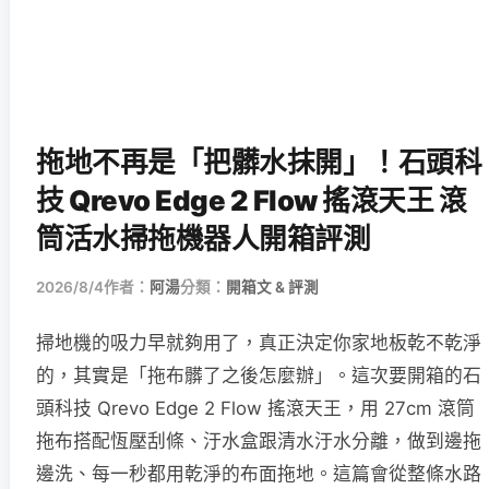
拖地不再是「把髒水抹開」！石頭科
技 Qrevo Edge 2 Flow 搖滾天王 滾
筒活水掃拖機器人開箱評測
2026/8/4
作者：
阿湯
分類：
開箱文 & 評測
掃地機的吸力早就夠用了，真正決定你家地板乾不乾淨
的，其實是「拖布髒了之後怎麼辦」。這次要開箱的石
頭科技 Qrevo Edge 2 Flow 搖滾天王，用 27cm 滾筒
拖布搭配恆壓刮條、汙水盒跟清水汙水分離，做到邊拖
邊洗、每一秒都用乾淨的布面拖地。這篇會從整條水路