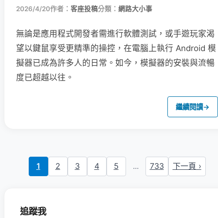
2026/4/20
作者：
客座投稿
分類：
網路大小事
無論是應用程式開發者需進行軟體測試，或手遊玩家渴
望以鍵鼠享受更精準的操控，在電腦上執行 Android 模
擬器已成為許多人的日常。如今，模擬器的安裝與流暢
度已超越以往。
繼續閱讀
→
1
2
3
4
5
...
733
下一頁 ›
追蹤我