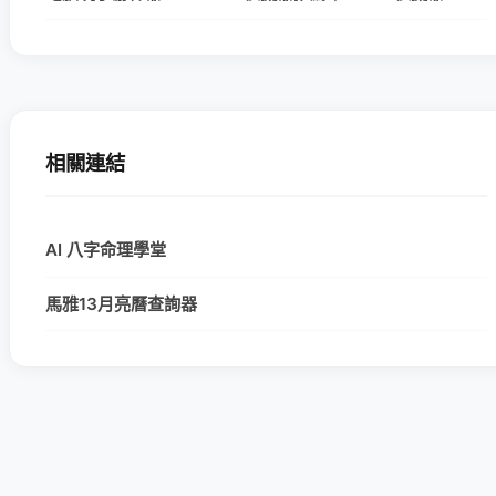
相關連結
AI 八字命理學堂
馬雅13月亮曆查詢器