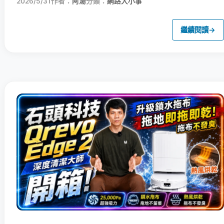
2026/5/31
作者：
阿湯
分類：
網路大小事
繼續閱讀
→