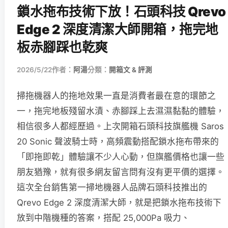
鎖水拖布技術下放！石頭科技 Qrevo
Edge 2 深度清潔大師開箱，拖完地
板赤腳踩也乾爽
2026/5/22
作者：
阿湯
分類：
開箱文 & 評測
掃拖機器人的拖地效果一直是消費者最在意的環節之
一，拖完地板殘留水漬、赤腳踩上去濕濕黏黏的體驗，
相信很多人都經歷過。上次開箱石頭科技旗艦機 Saros
20 Sonic 聲波騎士時，高頻震動搭配鎖水拖布帶來的
「即拖即乾」體驗讓不少人心動，但旗艦價格也讓一些
朋友猶豫，就有很多網友留言問有沒有更平價的選擇。
這次全台銷售第一掃地機器人品牌石頭科技推出的
Qrevo Edge 2 深度清潔大師，就是把鎖水拖布技術下
放到中階機種的答案，搭配 25,000Pa 吸力、