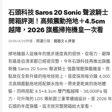
石頭科技 Saros 20 Sonic 聲波騎士
開箱評測！高頻震動拖地＋4.5cm
越障，2026 旗艦掃拖機皇一次看
2026/4/29
作者：
阿湯
分類：
開箱文 & 評測
掃地機器人這幾年的進步速度真的很快，從吸力、避障
到基座自清潔都已經很完整，今年石頭科技再推出旗艦
新機 Saros 20 Sonic 聲波騎士 強震增壓旗艦機皇，亮
點放在全新升級的拖地技術上，首度採用每分鐘 4,000
次高頻震動拖地搭配鎖水拖布，帶來更乾爽的拖地體
驗，同時搭配 4.5+4.3cm 雙門檻越障、36,000Pa 吸
力、可升降的 LDS 導航跟三重零纏繞設計，是 2026 年
石頭的年度旗艦，這次就完整開箱給大家看。