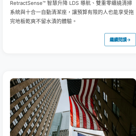
RetractSense™ 智慧升降 LDS 導航、雙重零纏繞清掃
系統與十合一自動清潔座，讓預算有限的人也能享受拖
完地板乾爽不留水漬的體驗。
繼續閱讀
→