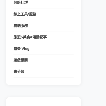
網路社群
線上工具/服務
雲端服務
旅遊&美食&活動記事
露營 Vlog
遊戲相關
未分類