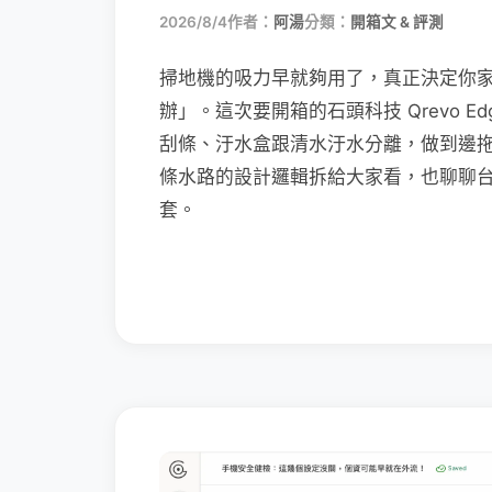
2026/8/4
作者：
阿湯
分類：
開箱文 & 評測
掃地機的吸力早就夠用了，真正決定你
辦」。這次要開箱的石頭科技 Qrevo Edg
刮條、汙水盒跟清水汙水分離，做到邊
條水路的設計邏輯拆給大家看，也聊聊
套。