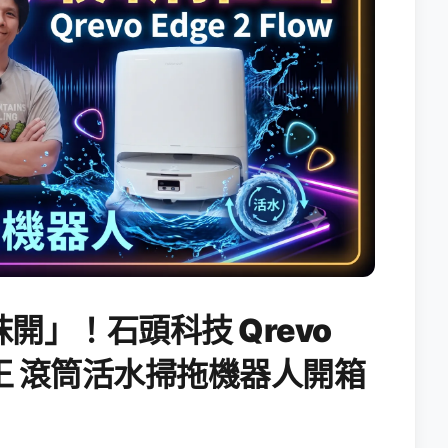
開」！石頭科技 Qrevo
搖滾天王 滾筒活水掃拖機器人開箱