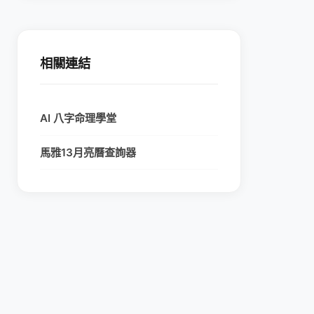
相關連結
AI 八字命理學堂
馬雅13月亮曆查詢器