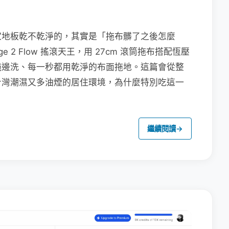
家地板乾不乾淨的，其實是「拖布髒了之後怎麼
e 2 Flow 搖滾天王，用 27cm 滾筒拖布搭配恆壓
拖邊洗、每一秒都用乾淨的布面拖地。這篇會從整
台灣潮濕又多油煙的居住環境，為什麼特別吃這一
繼續閱讀
→