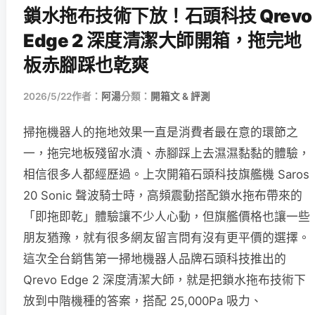
鎖水拖布技術下放！石頭科技 Qrevo
Edge 2 深度清潔大師開箱，拖完地
板赤腳踩也乾爽
2026/5/22
作者：
阿湯
分類：
開箱文 & 評測
掃拖機器人的拖地效果一直是消費者最在意的環節之
一，拖完地板殘留水漬、赤腳踩上去濕濕黏黏的體驗，
相信很多人都經歷過。上次開箱石頭科技旗艦機 Saros
20 Sonic 聲波騎士時，高頻震動搭配鎖水拖布帶來的
「即拖即乾」體驗讓不少人心動，但旗艦價格也讓一些
朋友猶豫，就有很多網友留言問有沒有更平價的選擇。
這次全台銷售第一掃地機器人品牌石頭科技推出的
Qrevo Edge 2 深度清潔大師，就是把鎖水拖布技術下
放到中階機種的答案，搭配 25,000Pa 吸力、