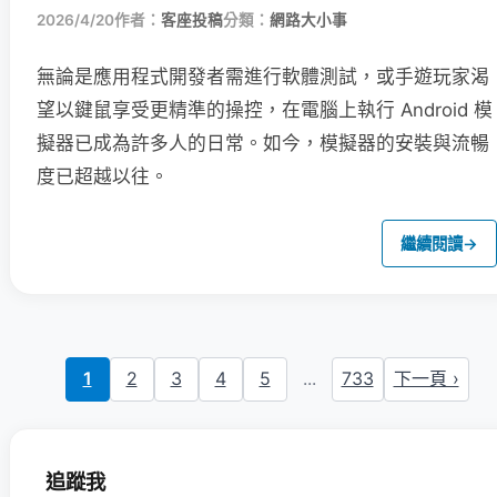
2026/4/20
作者：
客座投稿
分類：
網路大小事
無論是應用程式開發者需進行軟體測試，或手遊玩家渴
望以鍵鼠享受更精準的操控，在電腦上執行 Android 模
擬器已成為許多人的日常。如今，模擬器的安裝與流暢
度已超越以往。
繼續閱讀
→
1
2
3
4
5
...
733
下一頁 ›
追蹤我