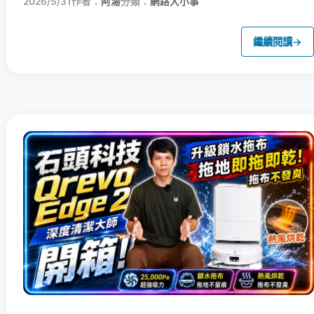
2026/5/31
作者：
阿湯
分類：
網路大小事
繼續閱讀
→