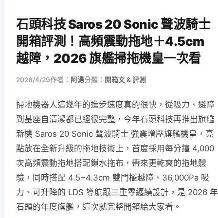
石頭科技 Saros 20 Sonic 聲波騎士
開箱評測！高頻震動拖地＋4.5cm
越障，2026 旗艦掃拖機皇一次看
2026/4/29
作者：
阿湯
分類：
開箱文 & 評測
掃地機器人這幾年的進步速度真的很快，從吸力、避障
到基座自清潔都已經很完整，今年石頭科技再推出旗艦
新機 Saros 20 Sonic 聲波騎士 強震增壓旗艦機皇，亮
點放在全新升級的拖地技術上，首度採用每分鐘 4,000
次高頻震動拖地搭配鎖水拖布，帶來更乾爽的拖地體
驗，同時搭配 4.5+4.3cm 雙門檻越障、36,000Pa 吸
力、可升降的 LDS 導航跟三重零纏繞設計，是 2026 年
石頭的年度旗艦，這次就完整開箱給大家看。