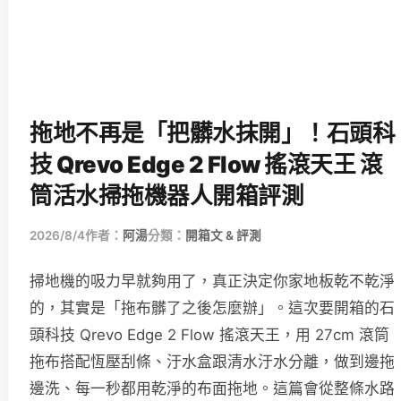
拖地不再是「把髒水抹開」！石頭科
技 Qrevo Edge 2 Flow 搖滾天王 滾
筒活水掃拖機器人開箱評測
2026/8/4
作者：
阿湯
分類：
開箱文 & 評測
掃地機的吸力早就夠用了，真正決定你家地板乾不乾淨
的，其實是「拖布髒了之後怎麼辦」。這次要開箱的石
頭科技 Qrevo Edge 2 Flow 搖滾天王，用 27cm 滾筒
拖布搭配恆壓刮條、汙水盒跟清水汙水分離，做到邊拖
邊洗、每一秒都用乾淨的布面拖地。這篇會從整條水路