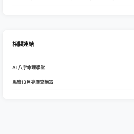
相關連結
AI 八字命理學堂
馬雅13月亮曆查詢器