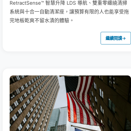
RetractSense™ 智慧升降 LDS 導航、雙重零纏繞清掃
系統與十合一自動清潔座，讓預算有限的人也能享受拖
完地板乾爽不留水漬的體驗。
繼續閱讀
→