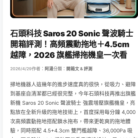
石頭科技 Saros 20 Sonic 聲波騎士
開箱評測！高頻震動拖地＋4.5cm
越障，2026 旗艦掃拖機皇一次看
2026/4/29
作者：
阿湯
分類：
開箱文 & 評測
掃地機器人這幾年的進步速度真的很快，從吸力、避障
到基座自清潔都已經很完整，今年石頭科技再推出旗艦
新機 Saros 20 Sonic 聲波騎士 強震增壓旗艦機皇，亮
點放在全新升級的拖地技術上，首度採用每分鐘 4,000
次高頻震動拖地搭配鎖水拖布，帶來更乾爽的拖地體
驗，同時搭配 4.5+4.3cm 雙門檻越障、36,000Pa 吸