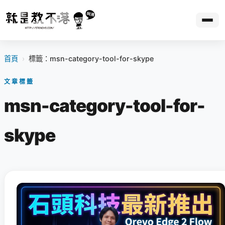
首頁
›
標籤：msn-category-tool-for-skype
文章標籤
msn-category-tool-for-
skype