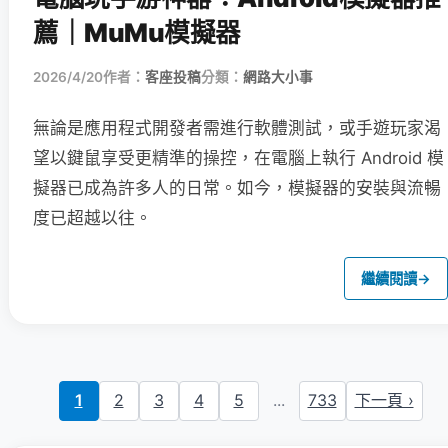
薦｜MuMu模擬器
2026/4/20
作者：
客座投稿
分類：
網路大小事
無論是應用程式開發者需進行軟體測試，或手遊玩家渴
望以鍵鼠享受更精準的操控，在電腦上執行 Android 模
擬器已成為許多人的日常。如今，模擬器的安裝與流暢
度已超越以往。
繼續閱讀
→
1
2
3
4
5
...
733
下一頁 ›