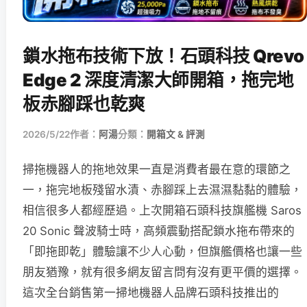
鎖水拖布技術下放！石頭科技 Qrevo
Edge 2 深度清潔大師開箱，拖完地
板赤腳踩也乾爽
2026/5/22
作者：
阿湯
分類：
開箱文 & 評測
掃拖機器人的拖地效果一直是消費者最在意的環節之
一，拖完地板殘留水漬、赤腳踩上去濕濕黏黏的體驗，
相信很多人都經歷過。上次開箱石頭科技旗艦機 Saros
20 Sonic 聲波騎士時，高頻震動搭配鎖水拖布帶來的
「即拖即乾」體驗讓不少人心動，但旗艦價格也讓一些
朋友猶豫，就有很多網友留言問有沒有更平價的選擇。
這次全台銷售第一掃地機器人品牌石頭科技推出的