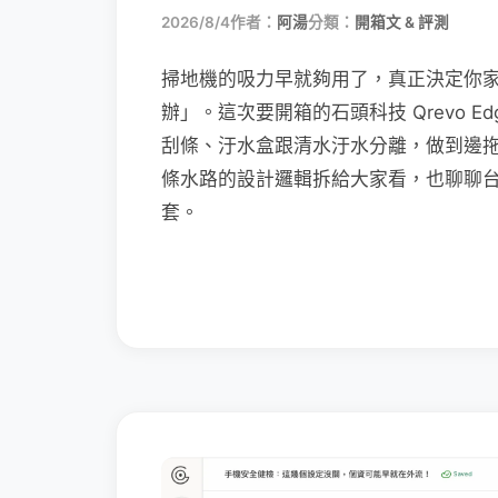
2026/8/4
作者：
阿湯
分類：
開箱文 & 評測
掃地機的吸力早就夠用了，真正決定你
辦」。這次要開箱的石頭科技 Qrevo Edg
刮條、汙水盒跟清水汙水分離，做到邊
條水路的設計邏輯拆給大家看，也聊聊
套。