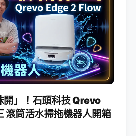
開」！石頭科技 Qrevo
搖滾天王 滾筒活水掃拖機器人開箱