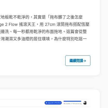
家地板乾不乾淨的，其實是「拖布髒了之後怎麼
e 2 Flow 搖滾天王，用 27cm 滾筒拖布搭配恆壓
拖邊洗、每一秒都用乾淨的布面拖地。這篇會從整
台灣潮濕又多油煙的居住環境，為什麼特別吃這一
繼續閱讀
→