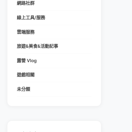
網路社群
線上工具/服務
雲端服務
旅遊&美食&活動記事
露營 Vlog
遊戲相關
未分類