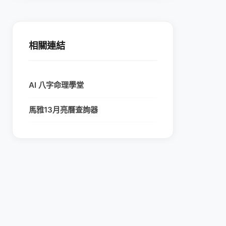
相關連結
AI 八字命理學堂
馬雅13月亮曆查詢器