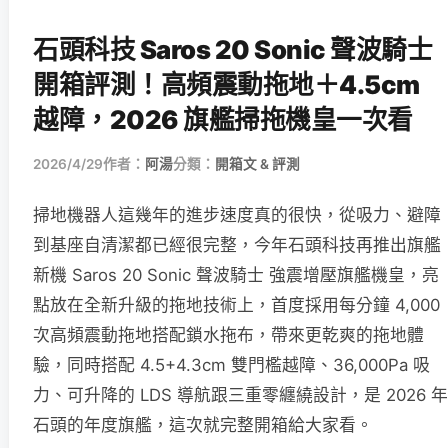
石頭科技 Saros 20 Sonic 聲波騎士
開箱評測！高頻震動拖地＋4.5cm
越障，2026 旗艦掃拖機皇一次看
2026/4/29
作者：
阿湯
分類：
開箱文 & 評測
掃地機器人這幾年的進步速度真的很快，從吸力、避障
到基座自清潔都已經很完整，今年石頭科技再推出旗艦
新機 Saros 20 Sonic 聲波騎士 強震增壓旗艦機皇，亮
點放在全新升級的拖地技術上，首度採用每分鐘 4,000
次高頻震動拖地搭配鎖水拖布，帶來更乾爽的拖地體
驗，同時搭配 4.5+4.3cm 雙門檻越障、36,000Pa 吸
力、可升降的 LDS 導航跟三重零纏繞設計，是 2026 年
石頭的年度旗艦，這次就完整開箱給大家看。