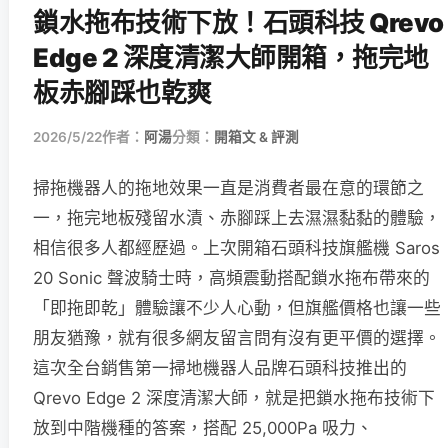
鎖水拖布技術下放！石頭科技 Qrevo
Edge 2 深度清潔大師開箱，拖完地
板赤腳踩也乾爽
2026/5/22
作者：
阿湯
分類：
開箱文 & 評測
掃拖機器人的拖地效果一直是消費者最在意的環節之
一，拖完地板殘留水漬、赤腳踩上去濕濕黏黏的體驗，
相信很多人都經歷過。上次開箱石頭科技旗艦機 Saros
20 Sonic 聲波騎士時，高頻震動搭配鎖水拖布帶來的
「即拖即乾」體驗讓不少人心動，但旗艦價格也讓一些
朋友猶豫，就有很多網友留言問有沒有更平價的選擇。
這次全台銷售第一掃地機器人品牌石頭科技推出的
Qrevo Edge 2 深度清潔大師，就是把鎖水拖布技術下
放到中階機種的答案，搭配 25,000Pa 吸力、