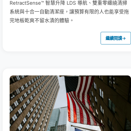
RetractSense™ 智慧升降 LDS 導航、雙重零纏繞清掃
系統與十合一自動清潔座，讓預算有限的人也能享受拖
完地板乾爽不留水漬的體驗。
繼續閱讀
→