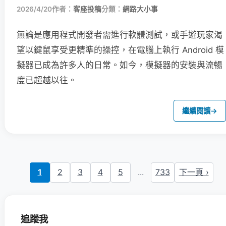
2026/4/20
作者：
客座投稿
分類：
網路大小事
無論是應用程式開發者需進行軟體測試，或手遊玩家渴
望以鍵鼠享受更精準的操控，在電腦上執行 Android 模
擬器已成為許多人的日常。如今，模擬器的安裝與流暢
度已超越以往。
繼續閱讀
→
1
2
3
4
5
...
733
下一頁 ›
追蹤我