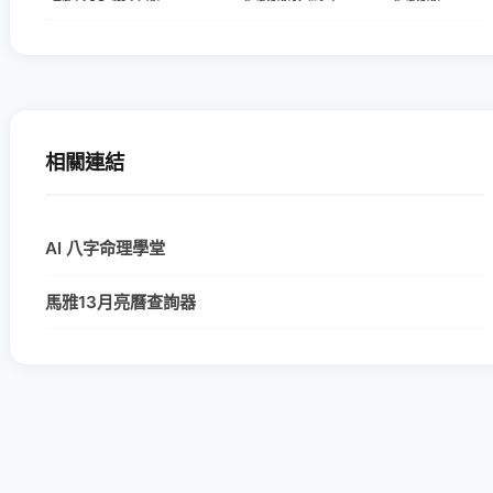
相關連結
AI 八字命理學堂
馬雅13月亮曆查詢器