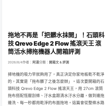
拖地不再是「把髒水抹開」！石頭科
技 Qrevo Edge 2 Flow 搖滾天王 滾
筒活水掃拖機器人開箱評測
2026/8/4
作者：
阿湯
分類：
開箱文 & 評測
掃地機的吸力早就夠用了，真正決定你家地板乾不乾淨
的，其實是「拖布髒了之後怎麼辦」。這次要開箱的石
頭科技 Qrevo Edge 2 Flow 搖滾天王，用 27cm 滾筒
拖布搭配恆壓刮條、汙水盒跟清水汙水分離，做到邊拖
邊洗、每一秒都用乾淨的布面拖地。這篇會從整條水路