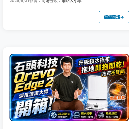
2026/5/31
作者：
阿湯
分類：
網路大小事
繼續閱讀
→