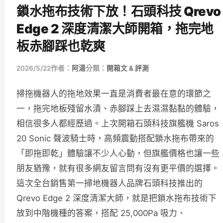
鎖水拖布技術下放！石頭科技 Qrevo
Edge 2 深度清潔大師開箱，拖完地
板赤腳踩也乾爽
2026/5/22
作者：
阿湯
分類：
開箱文 & 評測
掃拖機器人的拖地效果一直是消費者最在意的環節之
一，拖完地板殘留水漬、赤腳踩上去濕濕黏黏的體驗，
相信很多人都經歷過。上次開箱石頭科技旗艦機 Saros
20 Sonic 聲波騎士時，高頻震動搭配鎖水拖布帶來的
「即拖即乾」體驗讓不少人心動，但旗艦價格也讓一些
朋友猶豫，就有很多網友留言問有沒有更平價的選擇。
這次全台銷售第一掃地機器人品牌石頭科技推出的
Qrevo Edge 2 深度清潔大師，就是把鎖水拖布技術下
放到中階機種的答案，搭配 25,000Pa 吸力、