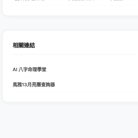
相關連結
AI 八字命理學堂
馬雅13月亮曆查詢器