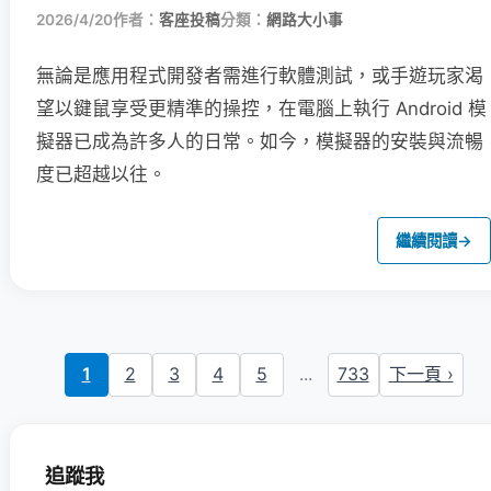
2026/4/20
作者：
客座投稿
分類：
網路大小事
無論是應用程式開發者需進行軟體測試，或手遊玩家渴
望以鍵鼠享受更精準的操控，在電腦上執行 Android 模
擬器已成為許多人的日常。如今，模擬器的安裝與流暢
度已超越以往。
繼續閱讀
→
1
2
3
4
5
...
733
下一頁 ›
追蹤我