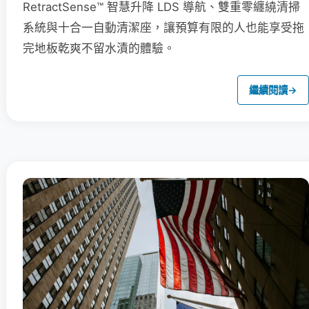
RetractSense™ 智慧升降 LDS 導航、雙重零纏繞清掃
系統與十合一自動清潔座，讓預算有限的人也能享受拖
完地板乾爽不留水漬的體驗。
繼續閱讀
→