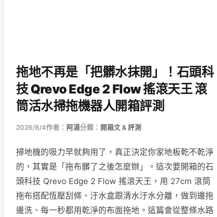
拖地不再是「把髒水抹開」！石頭科
技 Qrevo Edge 2 Flow 搖滾天王 滾
筒活水掃拖機器人開箱評測
2026/8/4
作者：
阿湯
分類：
開箱文 & 評測
掃地機的吸力早就夠用了，真正決定你家地板乾不乾淨
的，其實是「拖布髒了之後怎麼辦」。這次要開箱的石
頭科技 Qrevo Edge 2 Flow 搖滾天王，用 27cm 滾筒
拖布搭配恆壓刮條、汙水盒跟清水汙水分離，做到邊拖
邊洗、每一秒都用乾淨的布面拖地。這篇會從整條水路