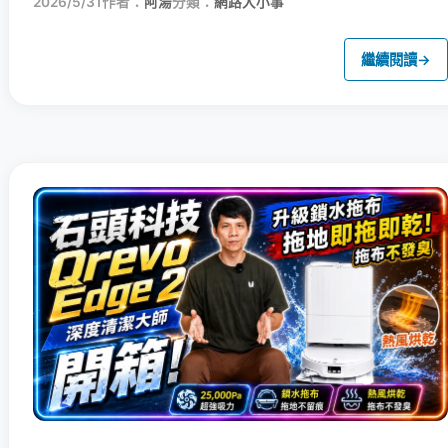
2026/5/31
作者：
阿湯
分類：
網路大小事
繼續閱讀
→