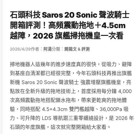
石頭科技 Saros 20 Sonic 聲波騎士
開箱評測！高頻震動拖地＋4.5cm
越障，2026 旗艦掃拖機皇一次看
2026/4/29
作者：
阿湯
分類：
開箱文 & 評測
掃地機器人這幾年的進步速度真的很快，從吸力、避障
到基座自清潔都已經很完整，今年石頭科技再推出旗艦
新機 Saros 20 Sonic 聲波騎士 強震增壓旗艦機皇，亮
點放在全新升級的拖地技術上，首度採用每分鐘 4,000
次高頻震動拖地搭配鎖水拖布，帶來更乾爽的拖地體
驗，同時搭配 4.5+4.3cm 雙門檻越障、36,000Pa 吸
力、可升降的 LDS 導航跟三重零纏繞設計，是 2026 年
石頭的年度旗艦，這次就完整開箱給大家看。