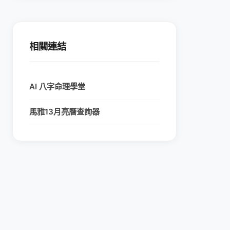
相關連結
AI 八字命理學堂
馬雅13月亮曆查詢器