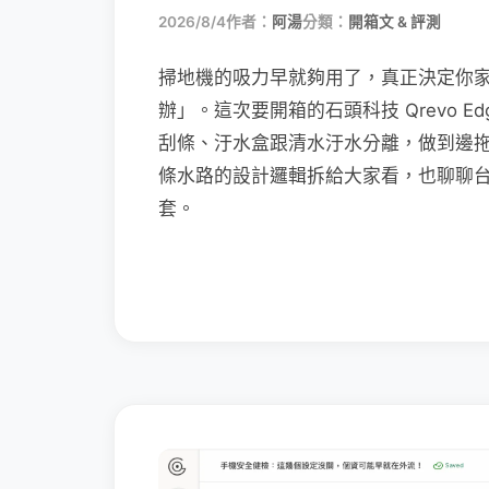
2026/8/4
作者：
阿湯
分類：
開箱文 & 評測
掃地機的吸力早就夠用了，真正決定你
辦」。這次要開箱的石頭科技 Qrevo Edg
刮條、汙水盒跟清水汙水分離，做到邊
條水路的設計邏輯拆給大家看，也聊聊
套。