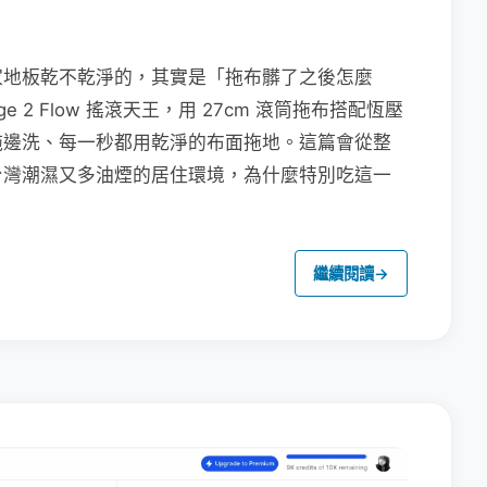
家地板乾不乾淨的，其實是「拖布髒了之後怎麼
e 2 Flow 搖滾天王，用 27cm 滾筒拖布搭配恆壓
拖邊洗、每一秒都用乾淨的布面拖地。這篇會從整
台灣潮濕又多油煙的居住環境，為什麼特別吃這一
繼續閱讀
→