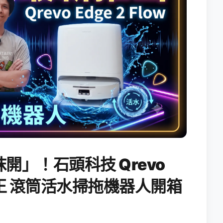
開」！石頭科技 Qrevo
搖滾天王 滾筒活水掃拖機器人開箱