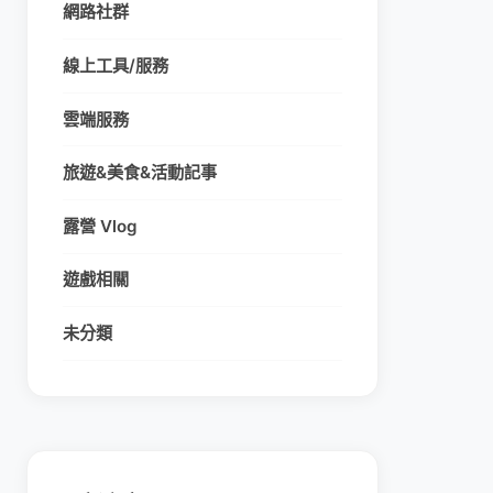
網路社群
線上工具/服務
雲端服務
旅遊&美食&活動記事
露營 Vlog
遊戲相關
未分類