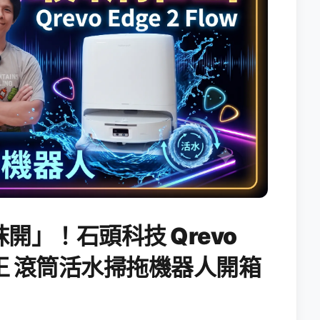
開」！石頭科技 Qrevo
搖滾天王 滾筒活水掃拖機器人開箱