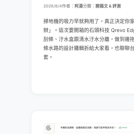
2026/8/4
作者：
阿湯
分類：
開箱文 & 評測
掃地機的吸力早就夠用了，真正決定你
辦」。這次要開箱的石頭科技 Qrevo Edg
刮條、汙水盒跟清水汙水分離，做到邊
條水路的設計邏輯拆給大家看，也聊聊
套。