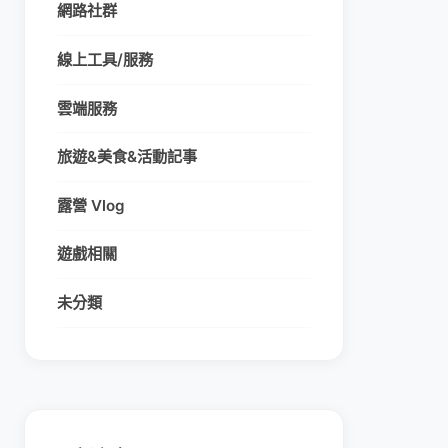
網路社群
線上工具/服務
雲端服務
旅遊&美食&活動記事
露營 Vlog
遊戲相關
未分類