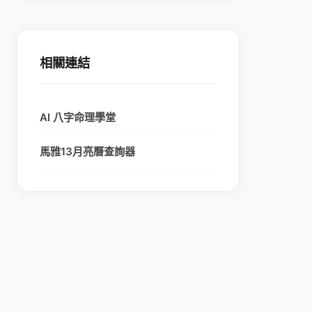
相關連結
AI 八字命理學堂
馬雅13月亮曆查詢器