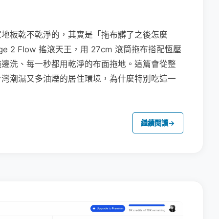
家地板乾不乾淨的，其實是「拖布髒了之後怎麼
e 2 Flow 搖滾天王，用 27cm 滾筒拖布搭配恆壓
拖邊洗、每一秒都用乾淨的布面拖地。這篇會從整
台灣潮濕又多油煙的居住環境，為什麼特別吃這一
繼續閱讀
→