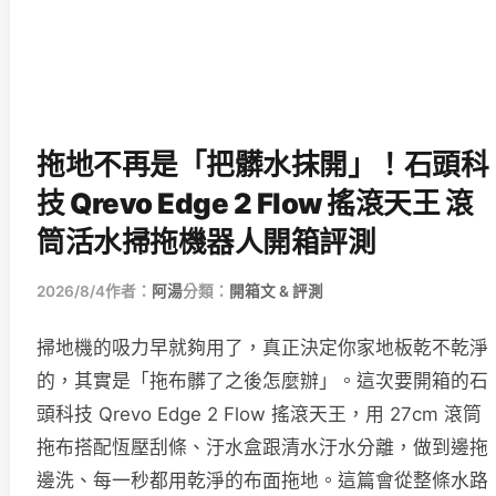
拖地不再是「把髒水抹開」！石頭科
技 Qrevo Edge 2 Flow 搖滾天王 滾
筒活水掃拖機器人開箱評測
2026/8/4
作者：
阿湯
分類：
開箱文 & 評測
掃地機的吸力早就夠用了，真正決定你家地板乾不乾淨
的，其實是「拖布髒了之後怎麼辦」。這次要開箱的石
頭科技 Qrevo Edge 2 Flow 搖滾天王，用 27cm 滾筒
拖布搭配恆壓刮條、汙水盒跟清水汙水分離，做到邊拖
邊洗、每一秒都用乾淨的布面拖地。這篇會從整條水路