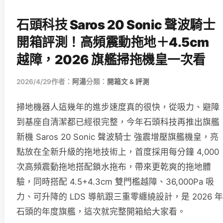
石頭科技 Saros 20 Sonic 聲波騎士
開箱評測！高頻震動拖地＋4.5cm
越障，2026 旗艦掃拖機皇一次看
2026/4/29
作者：
阿湯
分類：
開箱文 & 評測
掃地機器人這幾年的進步速度真的很快，從吸力、避障
到基座自清潔都已經很完整，今年石頭科技再推出旗艦
新機 Saros 20 Sonic 聲波騎士 強震增壓旗艦機皇，亮
點放在全新升級的拖地技術上，首度採用每分鐘 4,000
次高頻震動拖地搭配鎖水拖布，帶來更乾爽的拖地體
驗，同時搭配 4.5+4.3cm 雙門檻越障、36,000Pa 吸
力、可升降的 LDS 導航跟三重零纏繞設計，是 2026 年
石頭的年度旗艦，這次就完整開箱給大家看。