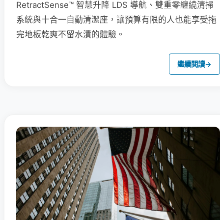
RetractSense™ 智慧升降 LDS 導航、雙重零纏繞清掃
系統與十合一自動清潔座，讓預算有限的人也能享受拖
完地板乾爽不留水漬的體驗。
繼續閱讀
→