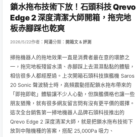
鎖水拖布技術下放！石頭科技 Qrevo
Edge 2 深度清潔大師開箱，拖完地
板赤腳踩也乾爽
2026/5/22
作者：
阿湯
分類：
開箱文 & 評測
掃拖機器人的拖地效果一直是消費者最在意的環節之
一，拖完地板殘留水漬、赤腳踩上去濕濕黏黏的體驗，
相信很多人都經歷過。上次開箱石頭科技旗艦機 Saros
20 Sonic 聲波騎士時，高頻震動搭配鎖水拖布帶來的
「即拖即乾」體驗讓不少人心動，但旗艦價格也讓一些
朋友猶豫，就有很多網友留言問有沒有更平價的選擇。
這次全台銷售第一掃地機器人品牌石頭科技推出的
Qrevo Edge 2 深度清潔大師，就是把鎖水拖布技術下
放到中階機種的答案，搭配 25,000Pa 吸力、