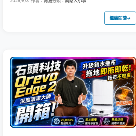
2026/5/31
作者：
阿湯
分類：
網路大小事
繼續閱讀
→