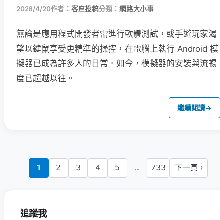
2026/4/20
作者：
客座投稿
分類：
網路大小事
無論是應用程式開發者需進行軟體測試，或手遊玩家渴
望以鍵鼠享受更精準的操控，在電腦上執行 Android 模
擬器已成為許多人的日常。如今，模擬器的安裝與流暢
度已超越以往。
繼續閱讀
→
1
2
3
4
5
...
733
下一頁 ›
追蹤我