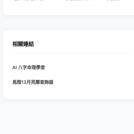
相關連結
AI 八字命理學堂
馬雅13月亮曆查詢器