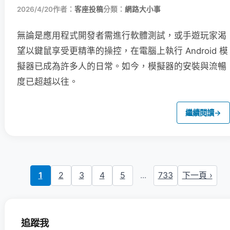
2026/4/20
作者：
客座投稿
分類：
網路大小事
無論是應用程式開發者需進行軟體測試，或手遊玩家渴
望以鍵鼠享受更精準的操控，在電腦上執行 Android 模
擬器已成為許多人的日常。如今，模擬器的安裝與流暢
度已超越以往。
繼續閱讀
→
1
2
3
4
5
...
733
下一頁 ›
追蹤我