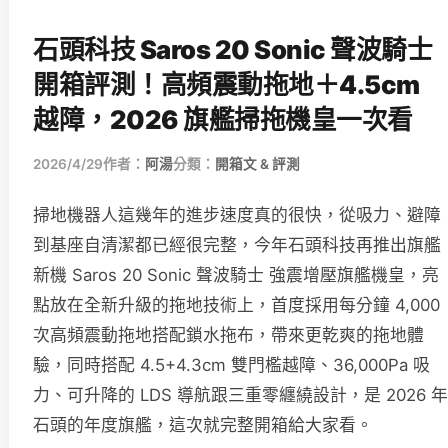
石頭科技 Saros 20 Sonic 聲波騎士
開箱評測！高頻震動拖地＋4.5cm
越障，2026 旗艦掃拖機皇一次看
2026/4/29
作者：
阿湯
分類：
開箱文 & 評測
掃地機器人這幾年的進步速度真的很快，從吸力、避障
到基座自清潔都已經很完整，今年石頭科技再推出旗艦
新機 Saros 20 Sonic 聲波騎士 強震增壓旗艦機皇，亮
點放在全新升級的拖地技術上，首度採用每分鐘 4,000
次高頻震動拖地搭配鎖水拖布，帶來更乾爽的拖地體
驗，同時搭配 4.5+4.3cm 雙門檻越障、36,000Pa 吸
力、可升降的 LDS 導航跟三重零纏繞設計，是 2026 年
石頭的年度旗艦，這次就完整開箱給大家看。