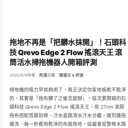
拖地不再是「把髒水抹開」！石頭科
技 Qrevo Edge 2 Flow 搖滾天王 滾
筒活水掃拖機器人開箱評測
2026/8/4
作者：
阿湯
分類：
開箱文 & 評測
掃地機的吸力早就夠用了，真正決定你家地板乾不乾淨
的，其實是「拖布髒了之後怎麼辦」。這次要開箱的石
頭科技 Qrevo Edge 2 Flow 搖滾天王，用 27cm 滾筒
拖布搭配恆壓刮條、汙水盒跟清水汙水分離，做到邊拖
邊洗、每一秒都用乾淨的布面拖地。這篇會從整條水路