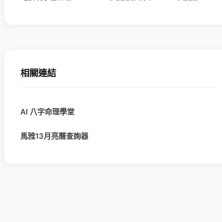
相關連結
AI 八字命理學堂
馬雅13月亮曆查詢器