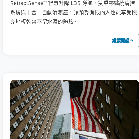
RetractSense™ 智慧升降 LDS 導航、雙重零纏繞清掃
系統與十合一自動清潔座，讓預算有限的人也能享受拖
完地板乾爽不留水漬的體驗。
繼續閱讀
→