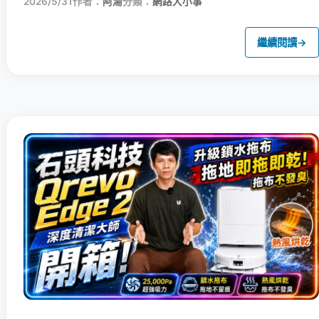
2026/5/31
作者：
阿湯
分類：
網路大小事
繼續閱讀
→