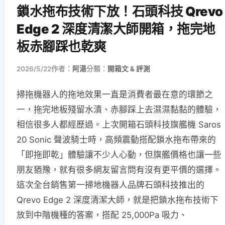
鎖水拖布技術下放！石頭科技 Qrevo
Edge 2 深度清潔大師開箱，拖完地
板赤腳踩也乾爽
2026/5/22
作者：
阿湯
分類：
開箱文 & 評測
掃拖機器人的拖地效果一直是消費者最在意的環節之
一，拖完地板殘留水漬、赤腳踩上去濕濕黏黏的體驗，
相信很多人都經歷過。上次開箱石頭科技旗艦機 Saros
20 Sonic 聲波騎士時，高頻震動搭配鎖水拖布帶來的
「即拖即乾」體驗讓不少人心動，但旗艦價格也讓一些
朋友猶豫，就有很多網友留言問有沒有更平價的選擇。
這次全台銷售第一掃地機器人品牌石頭科技推出的
Qrevo Edge 2 深度清潔大師，就是把鎖水拖布技術下
放到中階機種的答案，搭配 25,000Pa 吸力、