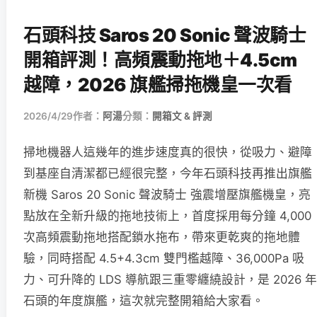
石頭科技 Saros 20 Sonic 聲波騎士
開箱評測！高頻震動拖地＋4.5cm
越障，2026 旗艦掃拖機皇一次看
2026/4/29
作者：
阿湯
分類：
開箱文 & 評測
掃地機器人這幾年的進步速度真的很快，從吸力、避障
到基座自清潔都已經很完整，今年石頭科技再推出旗艦
新機 Saros 20 Sonic 聲波騎士 強震增壓旗艦機皇，亮
點放在全新升級的拖地技術上，首度採用每分鐘 4,000
次高頻震動拖地搭配鎖水拖布，帶來更乾爽的拖地體
驗，同時搭配 4.5+4.3cm 雙門檻越障、36,000Pa 吸
力、可升降的 LDS 導航跟三重零纏繞設計，是 2026 年
石頭的年度旗艦，這次就完整開箱給大家看。