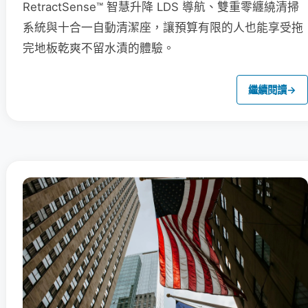
RetractSense™ 智慧升降 LDS 導航、雙重零纏繞清掃
系統與十合一自動清潔座，讓預算有限的人也能享受拖
完地板乾爽不留水漬的體驗。
繼續閱讀
→