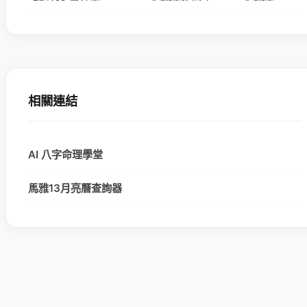
相關連結
AI 八字命理學堂
馬雅13月亮曆查詢器