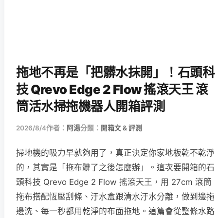
拖地不再是「把髒水抹開」！石頭科
技 Qrevo Edge 2 Flow 搖滾天王 滾
筒活水掃拖機器人開箱評測
2026/8/4
作者：
阿湯
分類：
開箱文 & 評測
掃地機的吸力早就夠用了，真正決定你家地板乾不乾淨
的，其實是「拖布髒了之後怎麼辦」。這次要開箱的石
頭科技 Qrevo Edge 2 Flow 搖滾天王，用 27cm 滾筒
拖布搭配恆壓刮條、汙水盒跟清水汙水分離，做到邊拖
邊洗、每一秒都用乾淨的布面拖地。這篇會從整條水路