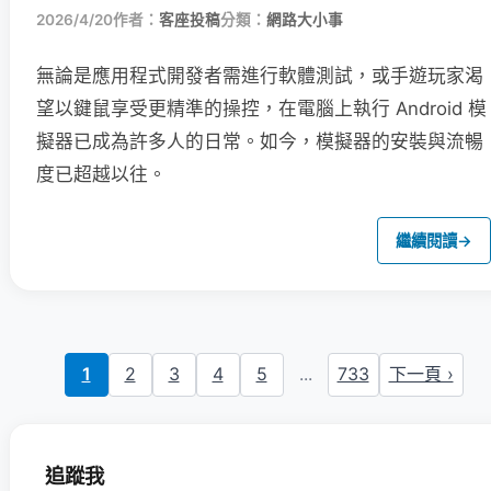
2026/4/20
作者：
客座投稿
分類：
網路大小事
無論是應用程式開發者需進行軟體測試，或手遊玩家渴
望以鍵鼠享受更精準的操控，在電腦上執行 Android 模
擬器已成為許多人的日常。如今，模擬器的安裝與流暢
度已超越以往。
繼續閱讀
→
1
2
3
4
5
...
733
下一頁 ›
追蹤我