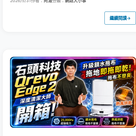
2026/5/31
作者：
阿湯
分類：
網路大小事
繼續閱讀
→