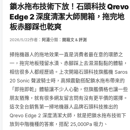
鎖水拖布技術下放！石頭科技 Qrevo
Edge 2 深度清潔大師開箱，拖完地
板赤腳踩也乾爽
2026/5/22
作者：
阿湯
分類：
開箱文 & 評測
掃拖機器人的拖地效果一直是消費者最在意的環節之
一，拖完地板殘留水漬、赤腳踩上去濕濕黏黏的體驗，
相信很多人都經歷過。上次開箱石頭科技旗艦機 Saros
20 Sonic 聲波騎士時，高頻震動搭配鎖水拖布帶來的
「即拖即乾」體驗讓不少人心動，但旗艦價格也讓一些
朋友猶豫，就有很多網友留言問有沒有更平價的選擇。
這次全台銷售第一掃地機器人品牌石頭科技推出的
Qrevo Edge 2 深度清潔大師，就是把鎖水拖布技術下
放到中階機種的答案，搭配 25,000Pa 吸力、