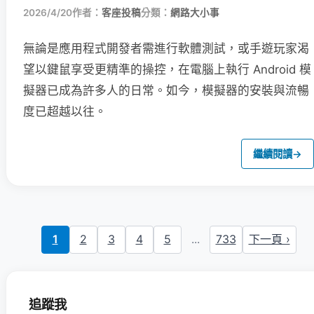
2026/4/20
作者：
客座投稿
分類：
網路大小事
無論是應用程式開發者需進行軟體測試，或手遊玩家渴
望以鍵鼠享受更精準的操控，在電腦上執行 Android 模
擬器已成為許多人的日常。如今，模擬器的安裝與流暢
度已超越以往。
繼續閱讀
→
1
2
3
4
5
...
733
下一頁 ›
追蹤我