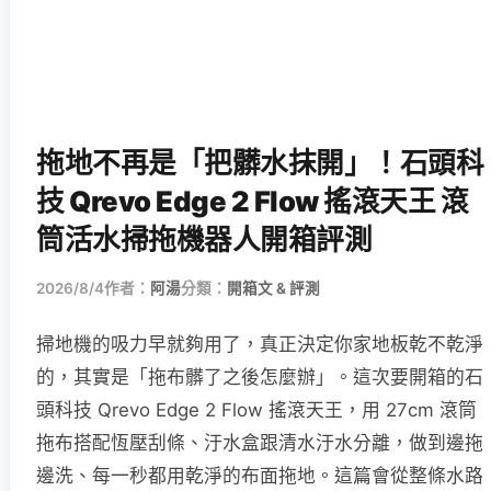
拖地不再是「把髒水抹開」！石頭科
技 Qrevo Edge 2 Flow 搖滾天王 滾
筒活水掃拖機器人開箱評測
2026/8/4
作者：
阿湯
分類：
開箱文 & 評測
掃地機的吸力早就夠用了，真正決定你家地板乾不乾淨
的，其實是「拖布髒了之後怎麼辦」。這次要開箱的石
頭科技 Qrevo Edge 2 Flow 搖滾天王，用 27cm 滾筒
拖布搭配恆壓刮條、汙水盒跟清水汙水分離，做到邊拖
邊洗、每一秒都用乾淨的布面拖地。這篇會從整條水路