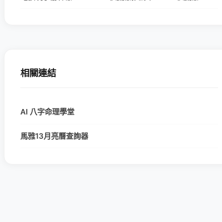
相關連結
AI 八字命理學堂
馬雅13月亮曆查詢器