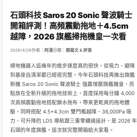
石頭科技 Saros 20 Sonic 聲波騎士
開箱評測！高頻震動拖地＋4.5cm
越障，2026 旗艦掃拖機皇一次看
2026/4/29
作者：
阿湯
分類：
開箱文 & 評測
掃地機器人這幾年的進步速度真的很快，從吸力、避障
到基座自清潔都已經很完整，今年石頭科技再推出旗艦
新機 Saros 20 Sonic 聲波騎士 強震增壓旗艦機皇，亮
點放在全新升級的拖地技術上，首度採用每分鐘 4,000
次高頻震動拖地搭配鎖水拖布，帶來更乾爽的拖地體
驗，同時搭配 4.5+4.3cm 雙門檻越障、36,000Pa 吸
力、可升降的 LDS 導航跟三重零纏繞設計，是 2026 年
石頭的年度旗艦，這次就完整開箱給大家看。