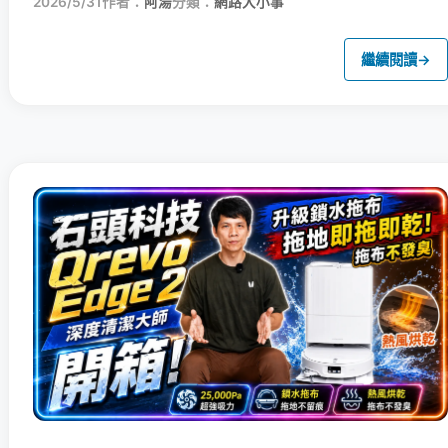
2026/5/31
作者：
阿湯
分類：
網路大小事
繼續閱讀
→