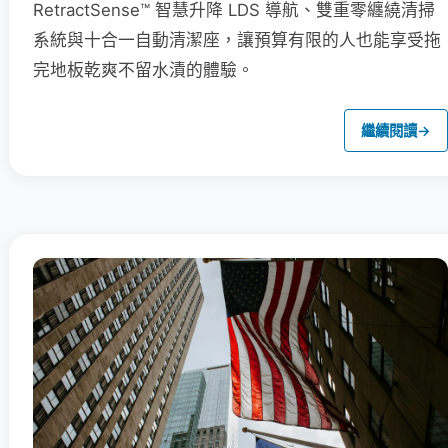
RetractSense™ 智慧升降 LDS 導航、雙重零纏繞清掃
系統與十合一自動清潔座，讓預算有限的人也能享受拖
完地板乾爽不留水漬的體驗。
繼續閱讀
→