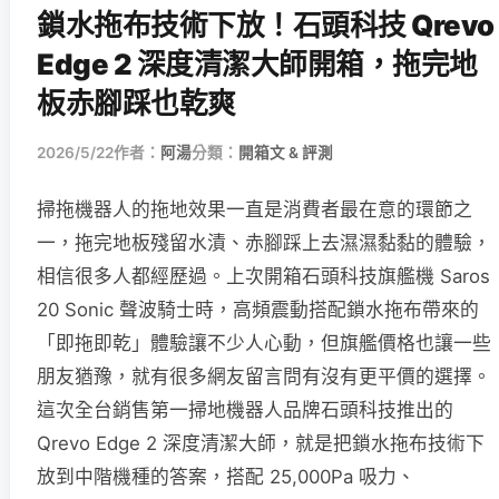
鎖水拖布技術下放！石頭科技 Qrevo
Edge 2 深度清潔大師開箱，拖完地
板赤腳踩也乾爽
2026/5/22
作者：
阿湯
分類：
開箱文 & 評測
掃拖機器人的拖地效果一直是消費者最在意的環節之
一，拖完地板殘留水漬、赤腳踩上去濕濕黏黏的體驗，
相信很多人都經歷過。上次開箱石頭科技旗艦機 Saros
20 Sonic 聲波騎士時，高頻震動搭配鎖水拖布帶來的
「即拖即乾」體驗讓不少人心動，但旗艦價格也讓一些
朋友猶豫，就有很多網友留言問有沒有更平價的選擇。
這次全台銷售第一掃地機器人品牌石頭科技推出的
Qrevo Edge 2 深度清潔大師，就是把鎖水拖布技術下
放到中階機種的答案，搭配 25,000Pa 吸力、