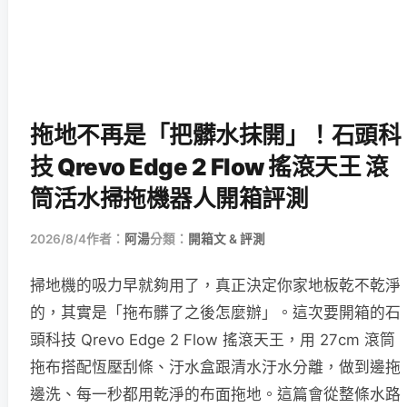
拖地不再是「把髒水抹開」！石頭科
技 Qrevo Edge 2 Flow 搖滾天王 滾
筒活水掃拖機器人開箱評測
2026/8/4
作者：
阿湯
分類：
開箱文 & 評測
掃地機的吸力早就夠用了，真正決定你家地板乾不乾淨
的，其實是「拖布髒了之後怎麼辦」。這次要開箱的石
頭科技 Qrevo Edge 2 Flow 搖滾天王，用 27cm 滾筒
拖布搭配恆壓刮條、汙水盒跟清水汙水分離，做到邊拖
邊洗、每一秒都用乾淨的布面拖地。這篇會從整條水路