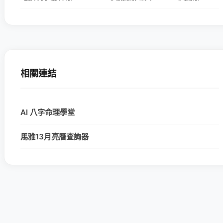
相關連結
AI 八字命理學堂
馬雅13月亮曆查詢器