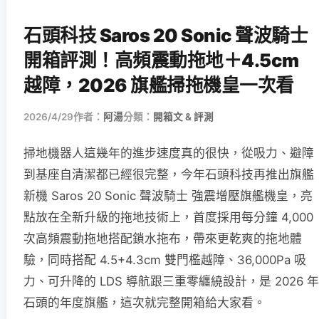
石頭科技 Saros 20 Sonic 聲波騎士
開箱評測！高頻震動拖地＋4.5cm
越障，2026 旗艦掃拖機皇一次看
2026/4/29
作者：
阿湯
分類：
開箱文 & 評測
掃地機器人這幾年的進步速度真的很快，從吸力、避障
到基座自清潔都已經很完整，今年石頭科技再推出旗艦
新機 Saros 20 Sonic 聲波騎士 強震增壓旗艦機皇，亮
點放在全新升級的拖地技術上，首度採用每分鐘 4,000
次高頻震動拖地搭配鎖水拖布，帶來更乾爽的拖地體
驗，同時搭配 4.5+4.3cm 雙門檻越障、36,000Pa 吸
力、可升降的 LDS 導航跟三重零纏繞設計，是 2026 年
石頭的年度旗艦，這次就完整開箱給大家看。