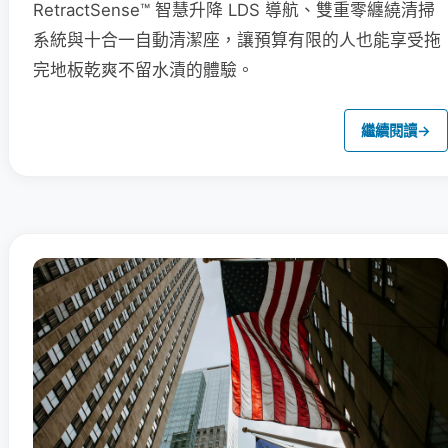
RetractSense™ 智慧升降 LDS 導航、雙重零纏繞清掃
系統與十合一自動清潔座，讓預算有限的人也能享受拖
完地板乾爽不留水漬的體驗。
繼續閱讀
→