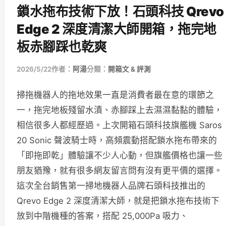
鎖水拖布技術下放！石頭科技 Qrevo
Edge 2 深度清潔大師開箱，拖完地
板赤腳踩也乾爽
2026/5/22
作者：
阿湯
分類：
開箱文 & 評測
掃拖機器人的拖地效果一直是消費者最在意的環節之
一，拖完地板殘留水漬、赤腳踩上去濕濕黏黏的體驗，
相信很多人都經歷過。上次開箱石頭科技旗艦機 Saros
20 Sonic 聲波騎士時，高頻震動搭配鎖水拖布帶來的
「即拖即乾」體驗讓不少人心動，但旗艦價格也讓一些
朋友猶豫，就有很多網友留言問有沒有更平價的選擇。
這次全台銷售第一掃地機器人品牌石頭科技推出的
Qrevo Edge 2 深度清潔大師，就是把鎖水拖布技術下
放到中階機種的答案，搭配 25,000Pa 吸力、