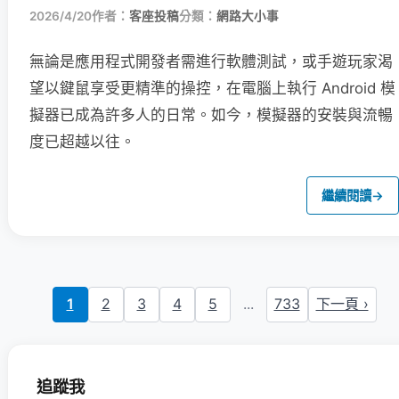
2026/4/20
作者：
客座投稿
分類：
網路大小事
無論是應用程式開發者需進行軟體測試，或手遊玩家渴
望以鍵鼠享受更精準的操控，在電腦上執行 Android 模
擬器已成為許多人的日常。如今，模擬器的安裝與流暢
度已超越以往。
繼續閱讀
→
1
2
3
4
5
...
733
下一頁 ›
追蹤我