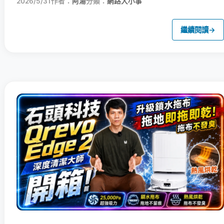
2026/5/31
作者：
阿湯
分類：
網路大小事
繼續閱讀
→