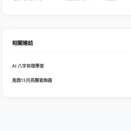
相關連結
AI 八字命理學堂
馬雅13月亮曆查詢器