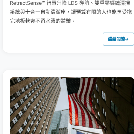
RetractSense™ 智慧升降 LDS 導航、雙重零纏繞清掃
系統與十合一自動清潔座，讓預算有限的人也能享受拖
完地板乾爽不留水漬的體驗。
繼續閱讀
→