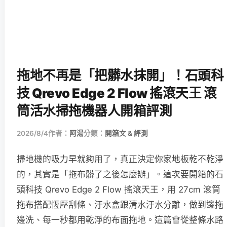
拖地不再是「把髒水抹開」！石頭科
技 Qrevo Edge 2 Flow 搖滾天王 滾
筒活水掃拖機器人開箱評測
2026/8/4
作者：
阿湯
分類：
開箱文 & 評測
掃地機的吸力早就夠用了，真正決定你家地板乾不乾淨
的，其實是「拖布髒了之後怎麼辦」。這次要開箱的石
頭科技 Qrevo Edge 2 Flow 搖滾天王，用 27cm 滾筒
拖布搭配恆壓刮條、汙水盒跟清水汙水分離，做到邊拖
邊洗、每一秒都用乾淨的布面拖地。這篇會從整條水路