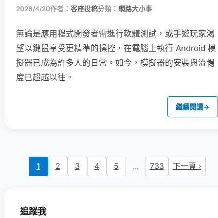
2026/4/20
作者：
客座投稿
分類：
網路大小事
無論是應用程式開發者需進行軟體測試，或手遊玩家渴
望以鍵鼠享受更精準的操控，在電腦上執行 Android 模
擬器已成為許多人的日常。如今，模擬器的安裝與流暢
度已超越以往。
繼續閱讀
→
1
2
3
4
5
...
733
下一頁 ›
追蹤我