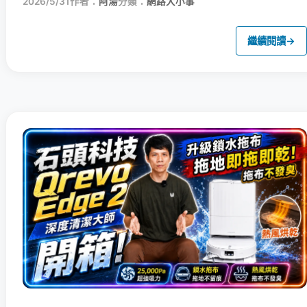
2026/5/31
作者：
阿湯
分類：
網路大小事
繼續閱讀
→