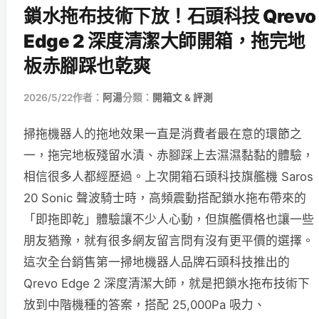
鎖水拖布技術下放！石頭科技 Qrevo
Edge 2 深度清潔大師開箱，拖完地
板赤腳踩也乾爽
2026/5/22
作者：
阿湯
分類：
開箱文 & 評測
掃拖機器人的拖地效果一直是消費者最在意的環節之
一，拖完地板殘留水漬、赤腳踩上去濕濕黏黏的體驗，
相信很多人都經歷過。上次開箱石頭科技旗艦機 Saros
20 Sonic 聲波騎士時，高頻震動搭配鎖水拖布帶來的
「即拖即乾」體驗讓不少人心動，但旗艦價格也讓一些
朋友猶豫，就有很多網友留言問有沒有更平價的選擇。
這次全台銷售第一掃地機器人品牌石頭科技推出的
Qrevo Edge 2 深度清潔大師，就是把鎖水拖布技術下
放到中階機種的答案，搭配 25,000Pa 吸力、