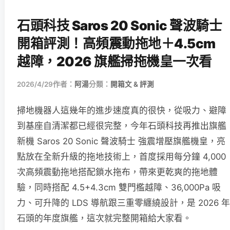
石頭科技 Saros 20 Sonic 聲波騎士
開箱評測！高頻震動拖地＋4.5cm
越障，2026 旗艦掃拖機皇一次看
2026/4/29
作者：
阿湯
分類：
開箱文 & 評測
掃地機器人這幾年的進步速度真的很快，從吸力、避障
到基座自清潔都已經很完整，今年石頭科技再推出旗艦
新機 Saros 20 Sonic 聲波騎士 強震增壓旗艦機皇，亮
點放在全新升級的拖地技術上，首度採用每分鐘 4,000
次高頻震動拖地搭配鎖水拖布，帶來更乾爽的拖地體
驗，同時搭配 4.5+4.3cm 雙門檻越障、36,000Pa 吸
力、可升降的 LDS 導航跟三重零纏繞設計，是 2026 年
石頭的年度旗艦，這次就完整開箱給大家看。