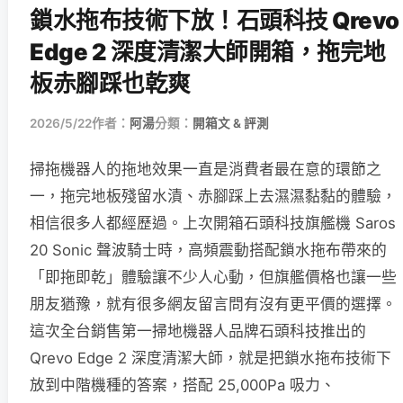
鎖水拖布技術下放！石頭科技 Qrevo
Edge 2 深度清潔大師開箱，拖完地
板赤腳踩也乾爽
2026/5/22
作者：
阿湯
分類：
開箱文 & 評測
掃拖機器人的拖地效果一直是消費者最在意的環節之
一，拖完地板殘留水漬、赤腳踩上去濕濕黏黏的體驗，
相信很多人都經歷過。上次開箱石頭科技旗艦機 Saros
20 Sonic 聲波騎士時，高頻震動搭配鎖水拖布帶來的
「即拖即乾」體驗讓不少人心動，但旗艦價格也讓一些
朋友猶豫，就有很多網友留言問有沒有更平價的選擇。
這次全台銷售第一掃地機器人品牌石頭科技推出的
Qrevo Edge 2 深度清潔大師，就是把鎖水拖布技術下
放到中階機種的答案，搭配 25,000Pa 吸力、