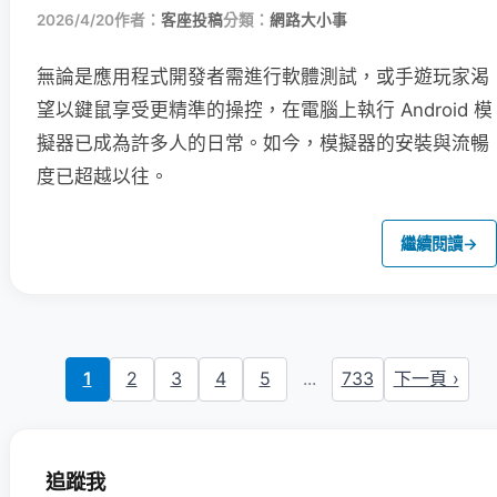
2026/4/20
作者：
客座投稿
分類：
網路大小事
無論是應用程式開發者需進行軟體測試，或手遊玩家渴
望以鍵鼠享受更精準的操控，在電腦上執行 Android 模
擬器已成為許多人的日常。如今，模擬器的安裝與流暢
度已超越以往。
繼續閱讀
→
1
2
3
4
5
...
733
下一頁 ›
追蹤我