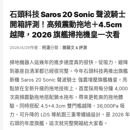
石頭科技 Saros 20 Sonic 聲波騎士
開箱評測！高頻震動拖地＋4.5cm
越障，2026 旗艦掃拖機皇一次看
2026/4/29
作者：
阿湯
分類：
開箱文 & 評測
掃地機器人這幾年的進步速度真的很快，從吸力、避障
到基座自清潔都已經很完整，今年石頭科技再推出旗艦
新機 Saros 20 Sonic 聲波騎士 強震增壓旗艦機皇，亮
點放在全新升級的拖地技術上，首度採用每分鐘 4,000
次高頻震動拖地搭配鎖水拖布，帶來更乾爽的拖地體
驗，同時搭配 4.5+4.3cm 雙門檻越障、36,000Pa 吸
力、可升降的 LDS 導航跟三重零纏繞設計，是 2026 年
石頭的年度旗艦，這次就完整開箱給大家看。