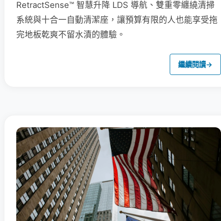
RetractSense™ 智慧升降 LDS 導航、雙重零纏繞清掃
系統與十合一自動清潔座，讓預算有限的人也能享受拖
完地板乾爽不留水漬的體驗。
繼續閱讀
→