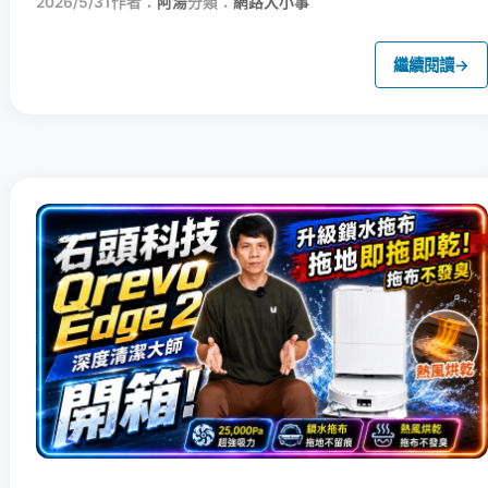
2026/5/31
作者：
阿湯
分類：
網路大小事
繼續閱讀
→