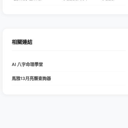
相關連結
AI 八字命理學堂
馬雅13月亮曆查詢器