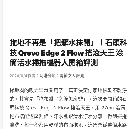
拖地不再是「把髒水抹開」！石頭科
技 Qrevo Edge 2 Flow 搖滾天王 滾
筒活水掃拖機器人開箱評測
2026/8/4
作者：
阿湯
分類：
開箱文 & 評測
掃地機的吸力早就夠用了，真正決定你家地板乾不乾淨
的，其實是「拖布髒了之後怎麼辦」。這次要開箱的石
頭科技 Qrevo Edge 2 Flow 搖滾天王，用 27cm 滾筒
拖布搭配恆壓刮條、汙水盒跟清水汙水分離，做到邊拖
邊洗、每一秒都用乾淨的布面拖地。這篇會從整條水路