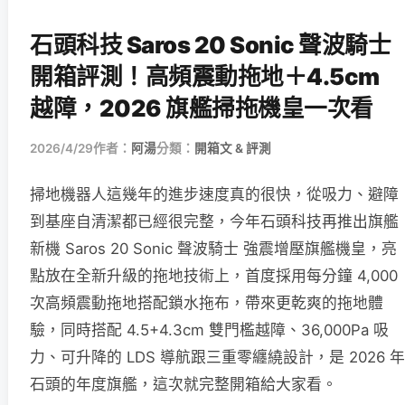
石頭科技 Saros 20 Sonic 聲波騎士
開箱評測！高頻震動拖地＋4.5cm
越障，2026 旗艦掃拖機皇一次看
2026/4/29
作者：
阿湯
分類：
開箱文 & 評測
掃地機器人這幾年的進步速度真的很快，從吸力、避障
到基座自清潔都已經很完整，今年石頭科技再推出旗艦
新機 Saros 20 Sonic 聲波騎士 強震增壓旗艦機皇，亮
點放在全新升級的拖地技術上，首度採用每分鐘 4,000
次高頻震動拖地搭配鎖水拖布，帶來更乾爽的拖地體
驗，同時搭配 4.5+4.3cm 雙門檻越障、36,000Pa 吸
力、可升降的 LDS 導航跟三重零纏繞設計，是 2026 年
石頭的年度旗艦，這次就完整開箱給大家看。