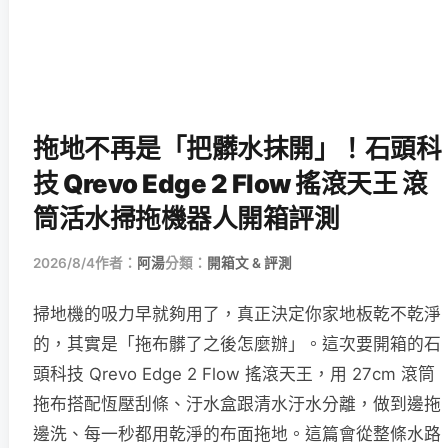
拖地不再是「把髒水抹開」！石頭科
技 Qrevo Edge 2 Flow 搖滾天王 滾
筒活水掃拖機器人開箱評測
2026/8/4
作者：
阿湯
分類：
開箱文 & 評測
掃地機的吸力早就夠用了，真正決定你家地板乾不乾淨
的，其實是「拖布髒了之後怎麼辦」。這次要開箱的石
頭科技 Qrevo Edge 2 Flow 搖滾天王，用 27cm 滾筒
拖布搭配恆壓刮條、汙水盒跟清水汙水分離，做到邊拖
邊洗、每一秒都用乾淨的布面拖地。這篇會從整條水路