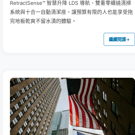
RetractSense™ 智慧升降 LDS 導航、雙重零纏繞清掃
系統與十合一自動清潔座，讓預算有限的人也能享受拖
完地板乾爽不留水漬的體驗。
繼續閱讀
→