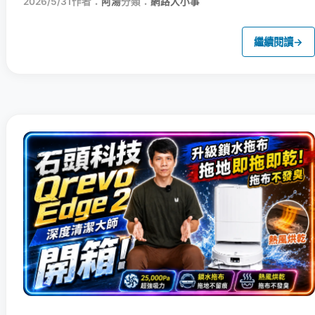
2026/5/31
作者：
阿湯
分類：
網路大小事
繼續閱讀
→