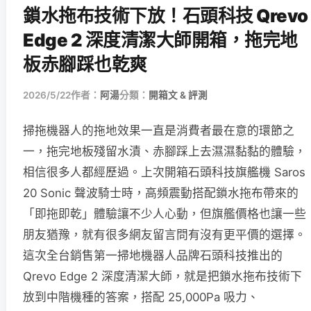
鎖水拖布技術下放！石頭科技 Qrevo
Edge 2 深度清潔大師開箱，拖完地
板赤腳踩也乾爽
2026/5/22
作者：
阿湯
分類：
開箱文 & 評測
掃拖機器人的拖地效果一直是消費者最在意的環節之
一，拖完地板殘留水漬、赤腳踩上去濕濕黏黏的體驗，
相信很多人都經歷過。上次開箱石頭科技旗艦機 Saros
20 Sonic 聲波騎士時，高頻震動搭配鎖水拖布帶來的
「即拖即乾」體驗讓不少人心動，但旗艦價格也讓一些
朋友猶豫，就有很多網友留言問有沒有更平價的選擇。
這次全台銷售第一掃地機器人品牌石頭科技推出的
Qrevo Edge 2 深度清潔大師，就是把鎖水拖布技術下
放到中階機種的答案，搭配 25,000Pa 吸力、