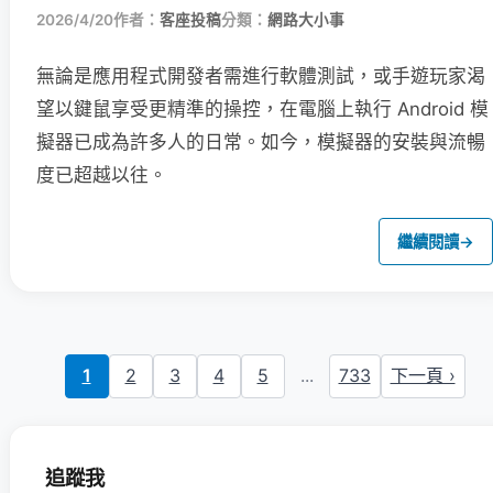
2026/4/20
作者：
客座投稿
分類：
網路大小事
無論是應用程式開發者需進行軟體測試，或手遊玩家渴
望以鍵鼠享受更精準的操控，在電腦上執行 Android 模
擬器已成為許多人的日常。如今，模擬器的安裝與流暢
度已超越以往。
繼續閱讀
→
1
2
3
4
5
...
733
下一頁 ›
追蹤我