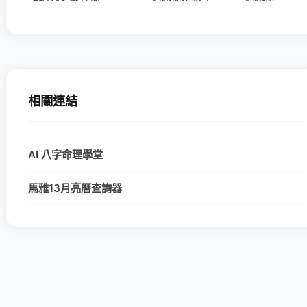
相關連結
AI 八字命理學堂
馬雅13月亮曆查詢器