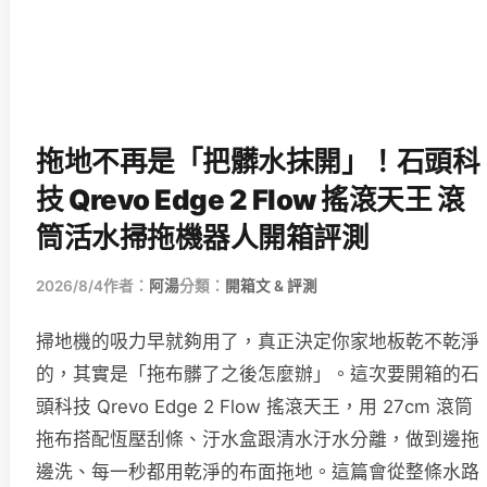
拖地不再是「把髒水抹開」！石頭科
技 Qrevo Edge 2 Flow 搖滾天王 滾
筒活水掃拖機器人開箱評測
2026/8/4
作者：
阿湯
分類：
開箱文 & 評測
掃地機的吸力早就夠用了，真正決定你家地板乾不乾淨
的，其實是「拖布髒了之後怎麼辦」。這次要開箱的石
頭科技 Qrevo Edge 2 Flow 搖滾天王，用 27cm 滾筒
拖布搭配恆壓刮條、汙水盒跟清水汙水分離，做到邊拖
邊洗、每一秒都用乾淨的布面拖地。這篇會從整條水路