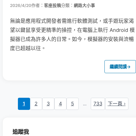
2026/4/20
作者：
客座投稿
分類：
網路大小事
無論是應用程式開發者需進行軟體測試，或手遊玩家渴
望以鍵鼠享受更精準的操控，在電腦上執行 Android 模
擬器已成為許多人的日常。如今，模擬器的安裝與流暢
度已超越以往。
繼續閱讀
→
1
2
3
4
5
...
733
下一頁 ›
追蹤我