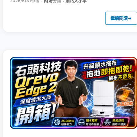
2026/5/31
作者：
阿湯
分類：
網路大小事
繼續閱讀
→