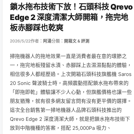
鎖水拖布技術下放！石頭科技 Qrevo
Edge 2 深度清潔大師開箱，拖完地
板赤腳踩也乾爽
2026/5/22
作者：
阿湯
分類：
開箱文 & 評測
掃拖機器人的拖地效果一直是消費者最在意的環節之
一，拖完地板殘留水漬、赤腳踩上去濕濕黏黏的體驗，
相信很多人都經歷過。上次開箱石頭科技旗艦機 Saros
20 Sonic 聲波騎士時，高頻震動搭配鎖水拖布帶來的
「即拖即乾」體驗讓不少人心動，但旗艦價格也讓一些
朋友猶豫，就有很多網友留言問有沒有更平價的選擇。
這次全台銷售第一掃地機器人品牌石頭科技推出的
Qrevo Edge 2 深度清潔大師，就是把鎖水拖布技術下
放到中階機種的答案，搭配 25,000Pa 吸力、