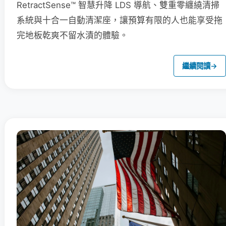
RetractSense™ 智慧升降 LDS 導航、雙重零纏繞清掃
系統與十合一自動清潔座，讓預算有限的人也能享受拖
完地板乾爽不留水漬的體驗。
繼續閱讀
→