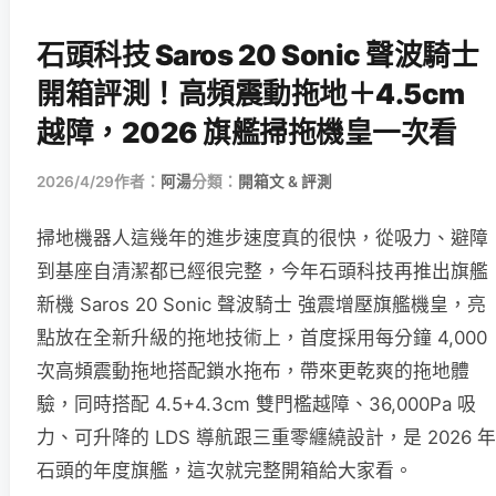
石頭科技 Saros 20 Sonic 聲波騎士
開箱評測！高頻震動拖地＋4.5cm
越障，2026 旗艦掃拖機皇一次看
2026/4/29
作者：
阿湯
分類：
開箱文 & 評測
掃地機器人這幾年的進步速度真的很快，從吸力、避障
到基座自清潔都已經很完整，今年石頭科技再推出旗艦
新機 Saros 20 Sonic 聲波騎士 強震增壓旗艦機皇，亮
點放在全新升級的拖地技術上，首度採用每分鐘 4,000
次高頻震動拖地搭配鎖水拖布，帶來更乾爽的拖地體
驗，同時搭配 4.5+4.3cm 雙門檻越障、36,000Pa 吸
力、可升降的 LDS 導航跟三重零纏繞設計，是 2026 年
石頭的年度旗艦，這次就完整開箱給大家看。