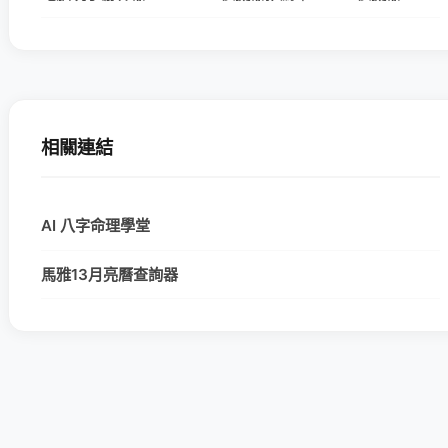
相關連結
AI 八字命理學堂
馬雅13月亮曆查詢器