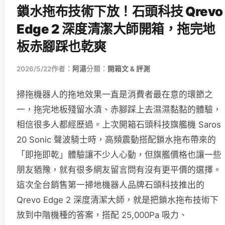
鎖水拖布技術下放！石頭科技 Qrevo
Edge 2 深度清潔大師開箱，拖完地
板赤腳踩也乾爽
2026/5/22
作者：
阿湯
分類：
開箱文 & 評測
掃拖機器人的拖地效果一直是消費者最在意的環節之
一，拖完地板殘留水漬、赤腳踩上去濕濕黏黏的體驗，
相信很多人都經歷過。上次開箱石頭科技旗艦機 Saros
20 Sonic 聲波騎士時，高頻震動搭配鎖水拖布帶來的
「即拖即乾」體驗讓不少人心動，但旗艦價格也讓一些
朋友猶豫，就有很多網友留言問有沒有更平價的選擇。
這次全台銷售第一掃地機器人品牌石頭科技推出的
Qrevo Edge 2 深度清潔大師，就是把鎖水拖布技術下
放到中階機種的答案，搭配 25,000Pa 吸力、