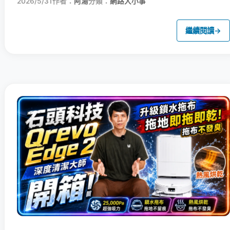
2026/5/31
作者：
阿湯
分類：
網路大小事
繼續閱讀
→