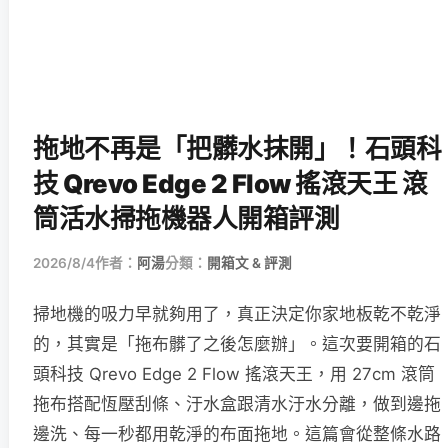
拖地不再是「把髒水抹開」！石頭科
技 Qrevo Edge 2 Flow 搖滾天王 滾
筒活水掃拖機器人開箱評測
2026/8/4
作者：
阿湯
分類：
開箱文 & 評測
掃地機的吸力早就夠用了，真正決定你家地板乾不乾淨
的，其實是「拖布髒了之後怎麼辦」。這次要開箱的石
頭科技 Qrevo Edge 2 Flow 搖滾天王，用 27cm 滾筒
拖布搭配恆壓刮條、汙水盒跟清水汙水分離，做到邊拖
邊洗、每一秒都用乾淨的布面拖地。這篇會從整條水路