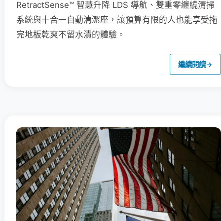
RetractSense™ 智慧升降 LDS 導航、雙重零纏繞清掃
系統與十合一自動清潔座，讓預算有限的人也能享受拖
完地板乾爽不留水漬的體驗。
繼續閱讀
→