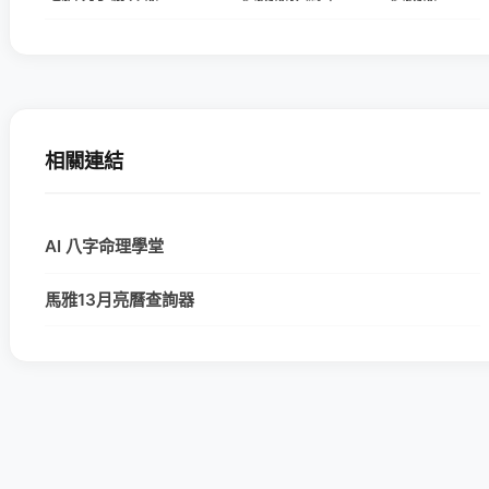
相關連結
AI 八字命理學堂
馬雅13月亮曆查詢器