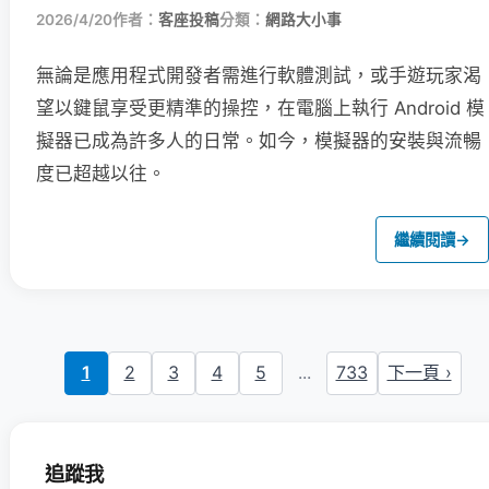
2026/4/20
作者：
客座投稿
分類：
網路大小事
無論是應用程式開發者需進行軟體測試，或手遊玩家渴
望以鍵鼠享受更精準的操控，在電腦上執行 Android 模
擬器已成為許多人的日常。如今，模擬器的安裝與流暢
度已超越以往。
繼續閱讀
→
1
2
3
4
5
...
733
下一頁 ›
追蹤我