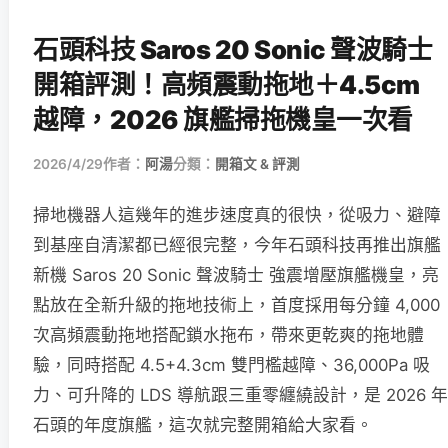
石頭科技 Saros 20 Sonic 聲波騎士
開箱評測！高頻震動拖地＋4.5cm
越障，2026 旗艦掃拖機皇一次看
2026/4/29
作者：
阿湯
分類：
開箱文 & 評測
掃地機器人這幾年的進步速度真的很快，從吸力、避障
到基座自清潔都已經很完整，今年石頭科技再推出旗艦
新機 Saros 20 Sonic 聲波騎士 強震增壓旗艦機皇，亮
點放在全新升級的拖地技術上，首度採用每分鐘 4,000
次高頻震動拖地搭配鎖水拖布，帶來更乾爽的拖地體
驗，同時搭配 4.5+4.3cm 雙門檻越障、36,000Pa 吸
力、可升降的 LDS 導航跟三重零纏繞設計，是 2026 年
石頭的年度旗艦，這次就完整開箱給大家看。