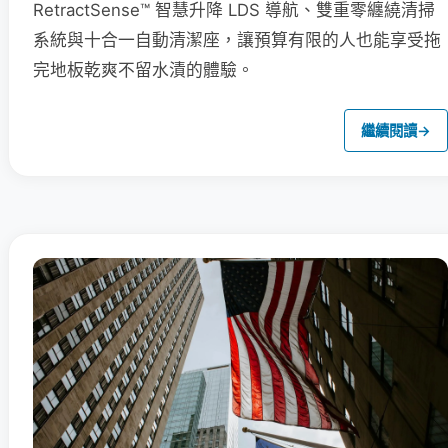
RetractSense™ 智慧升降 LDS 導航、雙重零纏繞清掃
系統與十合一自動清潔座，讓預算有限的人也能享受拖
完地板乾爽不留水漬的體驗。
繼續閱讀
→