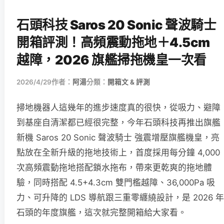
石頭科技 Saros 20 Sonic 聲波騎士
開箱評測！高頻震動拖地＋4.5cm
越障，2026 旗艦掃拖機皇一次看
2026/4/29
作者：
阿湯
分類：
開箱文 & 評測
掃地機器人這幾年的進步速度真的很快，從吸力、避障
到基座自清潔都已經很完整，今年石頭科技再推出旗艦
新機 Saros 20 Sonic 聲波騎士 強震增壓旗艦機皇，亮
點放在全新升級的拖地技術上，首度採用每分鐘 4,000
次高頻震動拖地搭配鎖水拖布，帶來更乾爽的拖地體
驗，同時搭配 4.5+4.3cm 雙門檻越障、36,000Pa 吸
力、可升降的 LDS 導航跟三重零纏繞設計，是 2026 年
石頭的年度旗艦，這次就完整開箱給大家看。