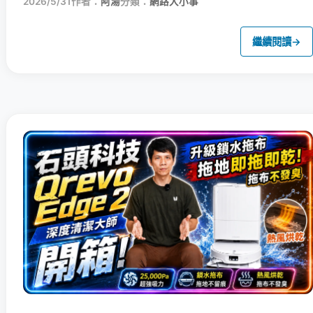
2026/5/31
作者：
阿湯
分類：
網路大小事
繼續閱讀
→