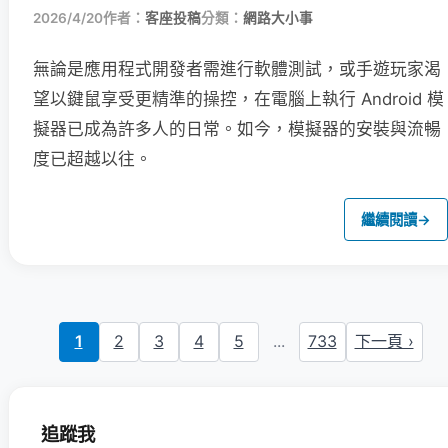
2026/4/20
作者：
客座投稿
分類：
網路大小事
無論是應用程式開發者需進行軟體測試，或手遊玩家渴
望以鍵鼠享受更精準的操控，在電腦上執行 Android 模
擬器已成為許多人的日常。如今，模擬器的安裝與流暢
度已超越以往。
繼續閱讀
→
1
2
3
4
5
...
733
下一頁 ›
追蹤我