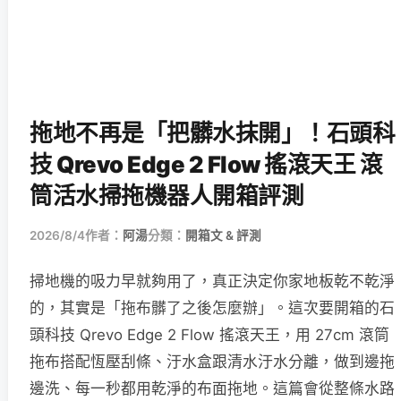
拖地不再是「把髒水抹開」！石頭科
技 Qrevo Edge 2 Flow 搖滾天王 滾
筒活水掃拖機器人開箱評測
2026/8/4
作者：
阿湯
分類：
開箱文 & 評測
掃地機的吸力早就夠用了，真正決定你家地板乾不乾淨
的，其實是「拖布髒了之後怎麼辦」。這次要開箱的石
頭科技 Qrevo Edge 2 Flow 搖滾天王，用 27cm 滾筒
拖布搭配恆壓刮條、汙水盒跟清水汙水分離，做到邊拖
邊洗、每一秒都用乾淨的布面拖地。這篇會從整條水路