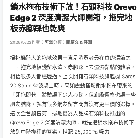
鎖水拖布技術下放！石頭科技 Qrevo
Edge 2 深度清潔大師開箱，拖完地
板赤腳踩也乾爽
2026/5/22
作者：
阿湯
分類：
開箱文 & 評測
掃拖機器人的拖地效果一直是消費者最在意的環節之
一，拖完地板殘留水漬、赤腳踩上去濕濕黏黏的體驗，
相信很多人都經歷過。上次開箱石頭科技旗艦機 Saros
20 Sonic 聲波騎士時，高頻震動搭配鎖水拖布帶來的
「即拖即乾」體驗讓不少人心動，但旗艦價格也讓一些
朋友猶豫，就有很多網友留言問有沒有更平價的選擇。
這次全台銷售第一掃地機器人品牌石頭科技推出的
Qrevo Edge 2 深度清潔大師，就是把鎖水拖布技術下
放到中階機種的答案，搭配 25,000Pa 吸力、