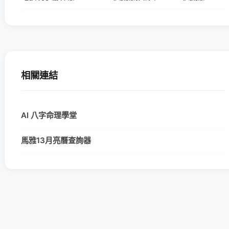
相關連結
AI 八字命理學堂
馬雅13月亮曆查詢器